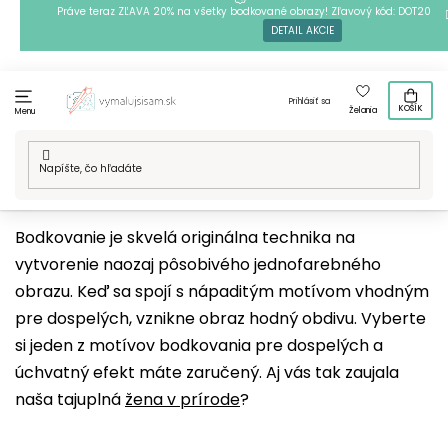
Prejsť
Práve teraz ZĽAVA 20% na všetky bodkované obrazy! Zľavový kód: DOT20
DETAIL AKCIE
na
obsah
Prihlásiť sa
KOŠÍK
Želania
Menu
Domov
/
Techniky
/
Bodkovanie
/
Naše motívy
/
18+
Bodkovanie je skvelá originálna technika na
vytvorenie naozaj pôsobivého jednofarebného
obrazu. Keď sa spojí s nápaditým motívom vhodným
pre dospelých, vznikne obraz hodný obdivu. Vyberte
si jeden z motívov bodkovania pre dospelých a
úchvatný efekt máte zaručený. Aj vás tak zaujala
naša tajuplná
žena v prírode
?