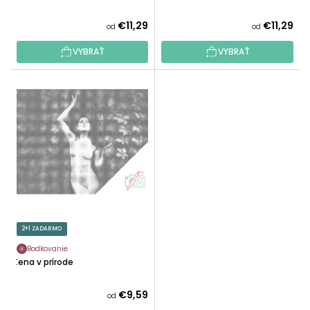
O
V
€11,29
€11,29
od
od
VYBRAŤ
VYBRAŤ
2+1 ZADARMO
Bodkovanie
Žena v prírode
€9,59
od