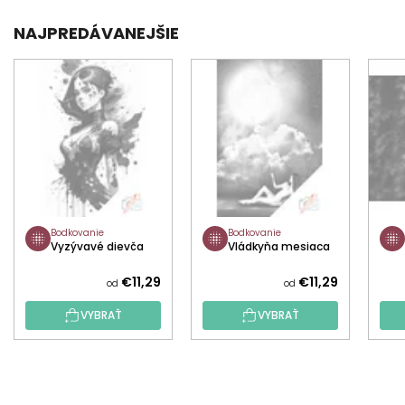
NAJPREDÁVANEJŠIE
Bodkovanie
Bodkovanie
Vyzývavé dievča
Vládkyňa mesiaca
€11,29
€11,29
od
od
VYBRAŤ
VYBRAŤ