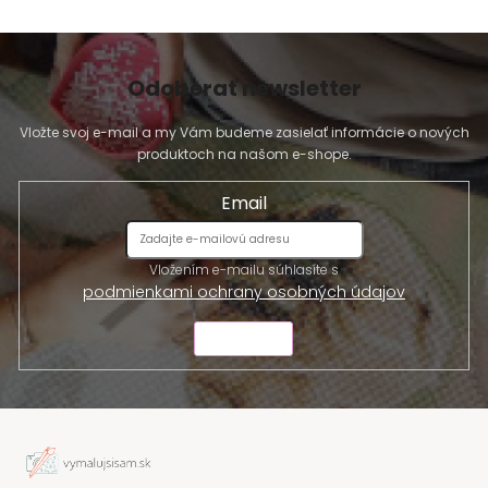
i
s
u
Odoberať newsletter
Vložte svoj e-mail a my Vám budeme zasielať informácie o nových
produktoch na našom e-shope.
Email
Vložením e-mailu súhlasíte s
podmienkami ochrany osobných údajov
ODOSLAŤ