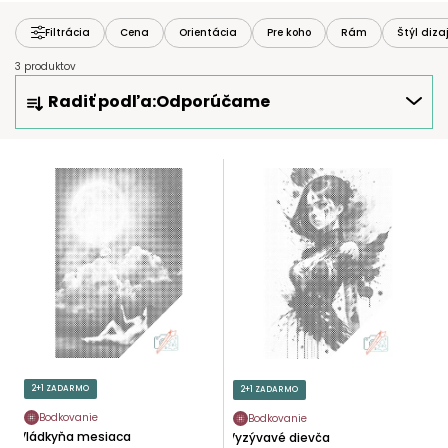
Filtrácia
Cena
Orientácia
Pre koho
Rám
Štýl diza
3 produktov
R
Radiť podľa:
Odporúčame
A
D
E
V
N
Ý
I
P
E
I
P
S
R
P
O
R
D
O
U
D
K
U
2+1 ZADARMO
2+1 ZADARMO
T
K
O
Bodkovanie
Bodkovanie
T
Vládkyňa mesiaca
Vyzývavé dievča
V