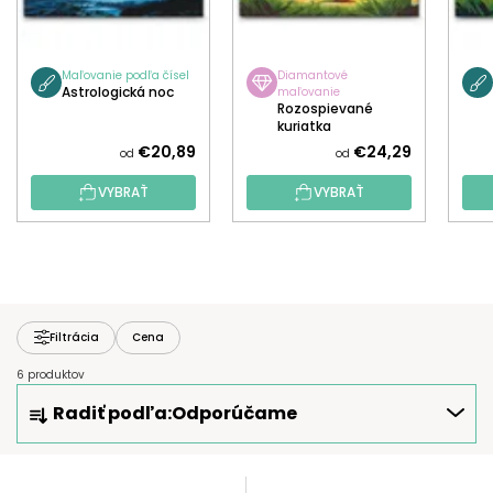
Maľovanie podľa čísel
Diamantové
Astrologická noc
maľovanie
Rozospievané
kuriatka
€20,89
€24,29
od
od
VYBRAŤ
VYBRAŤ
Filtrácia
Cena
6 produktov
R
Radiť podľa:
Odporúčame
A
D
E
V