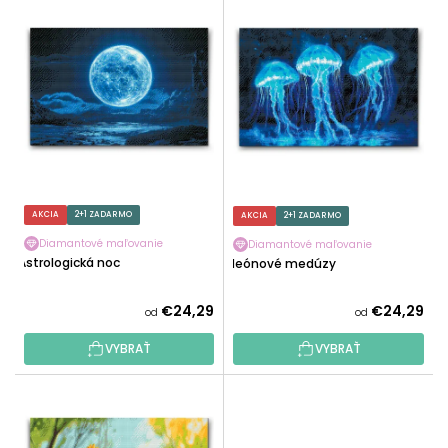
N
Ý
I
P
E
I
P
S
R
P
O
R
D
O
U
D
K
U
AKCIA
2+1 ZADARMO
AKCIA
2+1 ZADARMO
T
K
O
Diamantové maľovanie
Diamantové maľovanie
T
Astrologická noc
Neónové medúzy
V
O
V
€24,29
€24,29
od
od
VYBRAŤ
VYBRAŤ