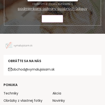
Vložením e-mailu súhlasíte s
podmienkami ochrany osobných údajov
ODOSLAŤ
OBRÁŤTE SA NA NÁS
obchod@vymalujsisam.sk
PONUKA
Techniky
Akcia
Obrázky z vlastnej fotky
Novinky