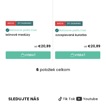
AKCIA
2+1 ZADARMO
AKCIA
2+1 ZADARMO
Maľovanie podľa čísel
Maľovanie podľa čísel
Neónové medúzy
Rozospievané kuriatka
€20,89
€20,89
od
od
VYBRAŤ
VYBRAŤ
6
položiek celkom
O
v
l
Z
á
Á
d
P
a
SLEDUJTE NÁS
Tik Tok
Youtube
Ä
c
T