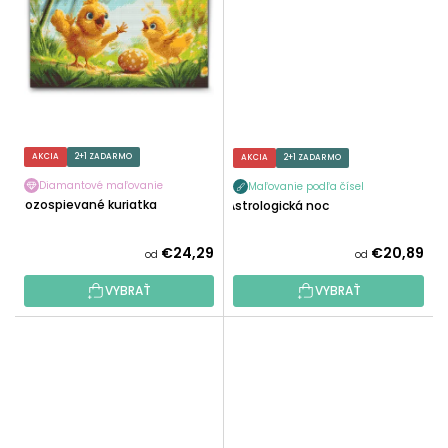
AKCIA
2+1 ZADARMO
AKCIA
2+1 ZADARMO
Diamantové maľovanie
Maľovanie podľa čísel
Rozospievané kuriatka
Astrologická noc
€24,29
€20,89
od
od
VYBRAŤ
VYBRAŤ