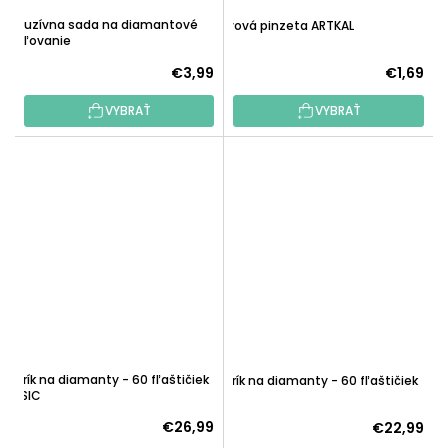
Exkluzívna sada na diamantové
Kovová pinzeta ARTKAL
maľovanie
€3,99
€1,69
VYBRAŤ
VYBRAŤ
Kufrík na diamanty - 60 fľaštičiek
Kufrík na diamanty - 60 fľaštičiek
MUSIC
€26,99
€22,99