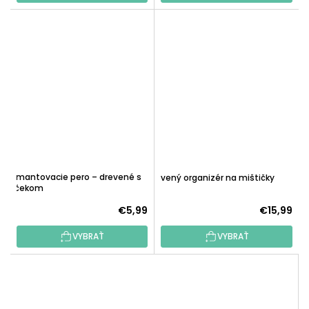
Diamantovacie pero – drevené s
Drevený organizér na mištičky
valčekom
€5,99
€15,99
VYBRAŤ
VYBRAŤ