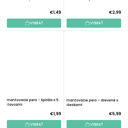
€1,49
€2,99
VYBRAŤ
VYBRAŤ
Diamantovacie pero - špirála s 5
Diamantovacie pero – drevené s
nástavcami
5 kolieskami
€1,99
€5,99
VYBRAŤ
VYBRAŤ