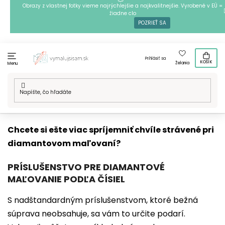
Prejsť
Obrazy z vlastnej fotky vieme najrýchlejšie a najkvalitnejšie. Vyrobené v EÚ =
žiadne clo
na
POZRIEŤ SA
obsah
Prihlásiť sa
KOŠÍK
Želania
Menu
Domov
/
Techniky
/
Diamantové maľovanie
/
Príslušenstvo pre
diamantovanie
Chcete si ešte viac spríjemniť chvíle strávené pri
diamantovom maľovaní?
PRÍSLUŠENSTVO PRE DIAMANTOVÉ
MAĽOVANIE PODĽA ČÍSIEL
S nadštandardným príslušenstvom, ktoré bežná
súprava neobsahuje, sa vám to určite podarí.