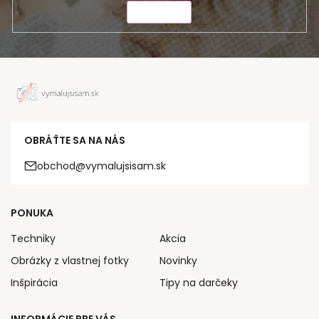
ODOSLAŤ
OBRÁŤTE SA NA NÁS
obchod@vymalujsisam.sk
PONUKA
Techniky
Akcia
Obrázky z vlastnej fotky
Novinky
Inšpirácia
Tipy na darčeky
INFORMÁCIE PRE VÁS