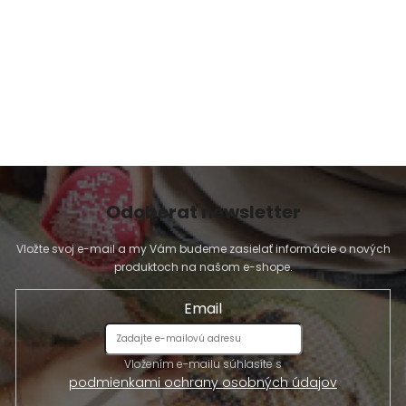
y
v
ý
p
i
s
u
Odoberať newsletter
Vložte svoj e-mail a my Vám budeme zasielať informácie o nových
produktoch na našom e-shope.
Email
Vložením e-mailu súhlasíte s
podmienkami ochrany osobných údajov