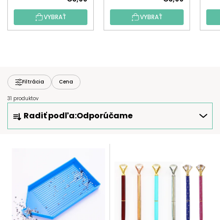
VYBRAŤ
VYBRAŤ
Filtrácia
Cena
31 produktov
R
Radiť podľa:
Odporúčame
A
D
E
V
N
Ý
I
P
E
I
P
S
R
P
O
R