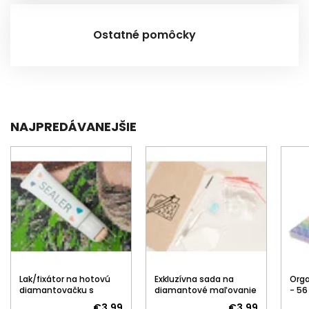
Ostatné pomôcky
NAJPREDÁVANEJŠIE
Lak/fixátor na hotovú
Exkluzívna sada na
Orga
diamantovačku s
diamantové maľovanie
- 56
aplikátorom
€3,99
€3,99