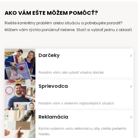
AKO VÁM EŠTE MÔŽEM POMÔCŤ?
Riešite konkrétny problém alebo situáciu a potrebujete poradiť?
Môžem vám rýchlo ponúknuť riešenie. Stačí si vybrať jednu z oblastí.
Darčeky
Poradím vám, ako vybrať vhodný darček.
Sprievodca
Poradím vám s riešením najčastejších situácií.
Reklamácia
Rýchlo vybavím vašu reklamáciu, aby všetko prebehlo
hladko.