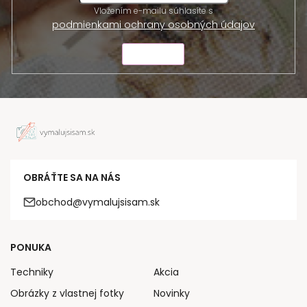
Vložením e-mailu súhlasíte s
podmienkami ochrany osobných údajov
ODOSLAŤ
OBRÁŤTE SA NA NÁS
obchod@vymalujsisam.sk
PONUKA
Techniky
Akcia
Obrázky z vlastnej fotky
Novinky