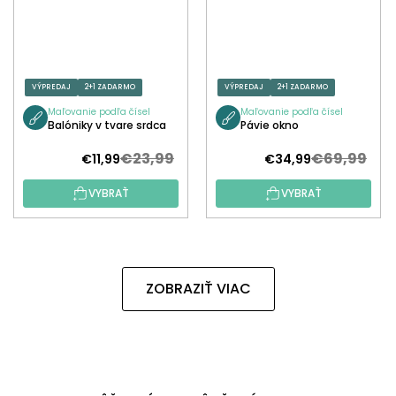
VÝPREDAJ
2+1 ZADARMO
VÝPREDAJ
2+1 ZADARMO
Maľovanie podľa čísel
Maľovanie podľa čísel
Balóniky v tvare srdca
Pávie okno
€23,99
€69,99
€11,99
€34,99
VYBRAŤ
VYBRAŤ
ZOBRAZIŤ VIAC