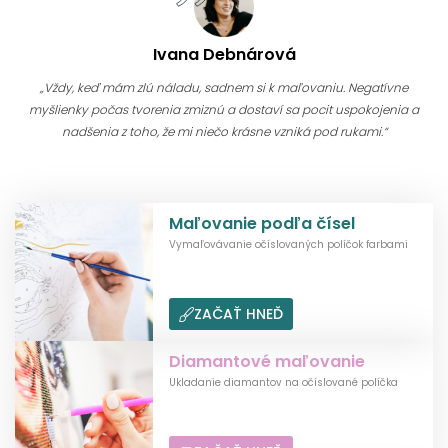
Ivana Debnárová
„Vždy, keď mám zlú náladu, sadnem si k maľovaniu. Negatívne
myšlienky počas tvorenia zmiznú a dostaví sa pocit uspokojenia a
nadšenia z toho, že mi niečo krásne vzniká pod rukami.“
Maľovanie podľa čísel
Vymaľovávanie očíslovaných políčok farbami
ZAČAŤ HNEĎ
Diamantové maľovanie
Ukladanie diamantov na očíslované políčka