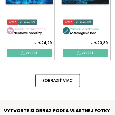
AKCIA
2+1 ZADARMO
AKCIA
2+1 ZADARMO
Diamantové maľovanie
Maľovanie podľa čísel
Neónové medúzy
Astrologická noc
€24,29
€20,89
od
od
VYBRAŤ
VYBRAŤ
ZOBRAZIŤ VIAC
VYTVORTE SI OBRAZ PODĽA VLASTNEJ FOTKY