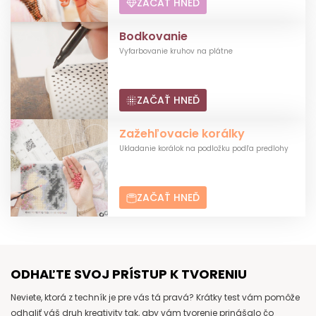
ZAČAŤ HNEĎ
Bodkovanie
Vyfarbovanie kruhov na plátne
ZAČAŤ HNEĎ
Zažehľovacie korálky
Ukladanie korálok na podložku podľa predlohy
ZAČAŤ HNEĎ
ODHAĽTE SVOJ PRÍSTUP K TVORENIU
Neviete, ktorá z techník je pre vás tá pravá? Krátky test vám pomôže
odhaliť váš druh kreativity tak, aby vám tvorenie prinášalo čo