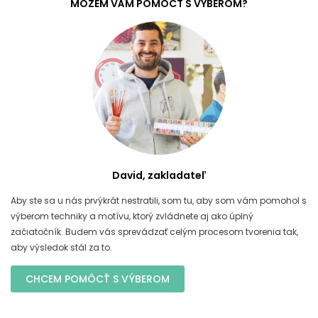
MÔŽEM VÁM POMÔCŤ S VÝBEROM?
David, zakladateľ
Aby ste sa u nás prvýkrát nestratili, som tu, aby som vám pomohol s
výberom techniky a motívu, ktorý zvládnete aj ako úplný
začiatočník. Budem vás sprevádzať celým procesom tvorenia tak,
aby výsledok stál za to.
CHCEM POMÔCŤ S VÝBEROM