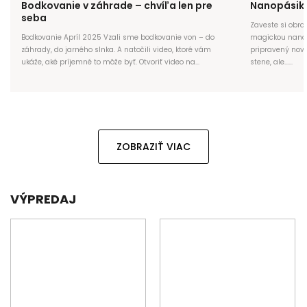
Bodkovanie v záhrade – chvíľa len pre
Nanopásik
seba
Zaveste si obra
Bodkovanie Apríl 2025 Vzali sme bodkovanie von – do
magickou nanop
záhrady, do jarného slnka. A natočili video, ktoré vám
pripravený nový
ukáže, aké príjemné to môže byť. Otvoriť video na...
stene, ale......
ZOBRAZIŤ VIAC
VÝPREDAJ