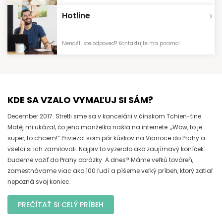
Hotline
Nenašli ste odpoveď? Kontaktujte ma priamo!
KDE SA VZALO VYMAĽUJ SI SÁM?
December 2017. Stretli sme sa v kancelárii v čínskom Tchien-ťine.
Matěj mi ukázal, čo jeho manželka našla na internete. „Wow, to je
super, to chcem!“ Priviezol som pár kúskov na Vianoce do Prahy a
všetci si ich zamilovali. Najprv to vyzeralo ako zaujímavý koníček:
budeme voziť do Prahy obrázky. A dnes? Máme veľkú továreň,
zamestnávame viac ako 100 ľudí a píšeme veľký príbeh, ktorý zatiaľ
nepozná svoj koniec.
PREČÍTAŤ SI CELÝ PRÍBEH