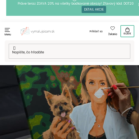
Prejsť
Práve teraz ZĽAVA 20% na všetky bodkované obrazy! Zľavový kód: DOT20
DETAIL AKCIE
na
obsah
Prihlásiť sa
KOŠÍK
Želania
Menu
Maľovanie podľa čísel
Diamantové maľovanie
B