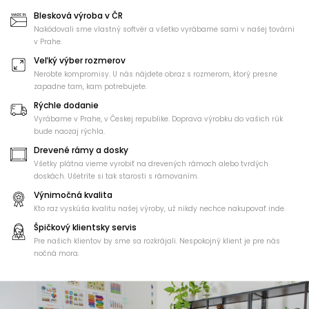
Blesková výroba v ČR
Nakódovali sme vlastný softvér a všetko vyrábame sami v našej továrni
v Prahe.
Veľký výber rozmerov
Nerobte kompromisy. U nás nájdete obraz s rozmerom, ktorý presne
zapadne tam, kam potrebujete.
Rýchle dodanie
Vyrábame v Prahe, v Českej republike. Doprava výrobku do vašich rúk
bude naozaj rýchla.
Drevené rámy a dosky
Všetky plátna vieme vyrobiť na drevených rámoch alebo tvrdých
doskách. Ušetríte si tak starosti s rámovaním.
Výnimočná kvalita
Kto raz vyskúša kvalitu našej výroby, už nikdy nechce nakupovať inde.
Špičkový klientsky servis
Pre našich klientov by sme sa rozkrájali. Nespokojný klient je pre nás
nočná mora.