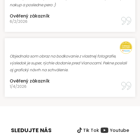
nakup a posledne pero :)
Ověřený zákazník
6/2/2026
Objednala som obraz na bodkovanie z vlastnej fotografie,
výsledok je super, rýchle dodanie pred Vianocami. Pekne poslali
aj grafický návrh na schválenie.
Ověřený zákazník
1/4/2026
Z
Á
P
SLEDUJTE NÁS
Tik Tok
Youtube
Ä
T