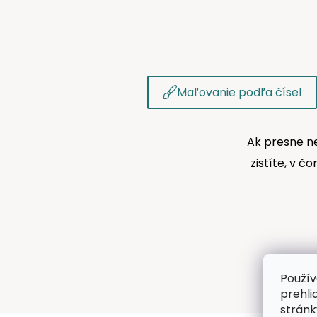
Maľovanie podľa čísel
Ak presne ne
zistíte, v č
Použív
prehli
stránk