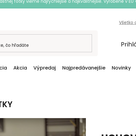
astnej fotky vieme najrýchlejšie a najkvalitnejšie. Vyrobené v EÚ 
Všetko 
Prihl
cia
Akcia
Výpredaj
Najpredávanejšie
Novinky
TKY