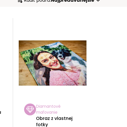
Radiť podľa:
Najpredávanejšie
A
D
E
N
I
E
P
R
Diamantové
O
u
maľovanie
Obraz z vlastnej
D
fotky