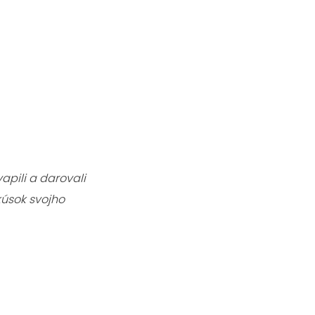
pili a darovali
kúsok svojho