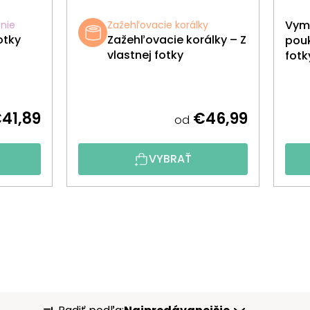
Vyma
nie
Zažehľovacie korálky
otky
Zažehľovacie korálky – Z
pouk
vlastnej fotky
fotk
41,89
€46,99
od
VYBRAŤ
R