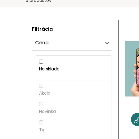
5 produktov
B
V
Filtrácia
O
Ý
Cena
Č
P
N
I
Na sklade
Ý
S
P
P
Akcia
A
R
Novinka
N
O
Tip
E
D