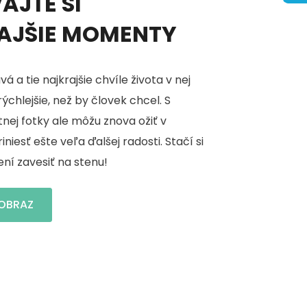
AJTE SI
AJŠIE MOMENTY
á a tie najkrajšie chvíle života v nej
ýchlejšie, než by človek chcel. S
tnej fotky ale môžu znova ožiť v
iniesť ešte veľa ďalšej radosti. Stačí si
ní zavesiť na stenu!
 OBRAZ