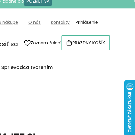
= žiadne clo
POZRIEŤ SA
o nákupe
O nás
Kontakty
Prihlásenie
ásiť sa
Zoznam želaní
PRÁZDNY KOŠÍK
NÁKUPNÝ
KOŠÍK
Sprievodca tvorením