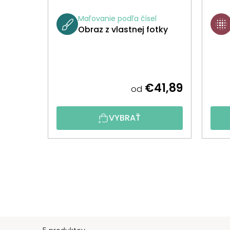
Maľovanie podľa čísel
Obraz z vlastnej fotky
€41,89
od
VYBRAŤ