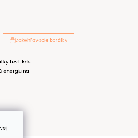
Zažehľovacie korálky
tky test, kde
nú energiu na
vej