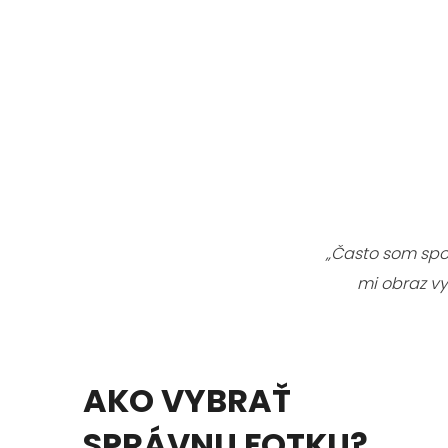
„Často som spo
mi obraz vy
AKO VYBRAŤ
SPRÁVNU FOTKU?