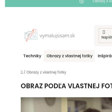
Obrazy z vl
Prejsť
na
obsah
Techniky
Obrazy z vlastnej fotky
Inšpirá
Domov
/
Obrazy z vlastnej fotky
OBRAZ PODĽA VLASTNEJ FO