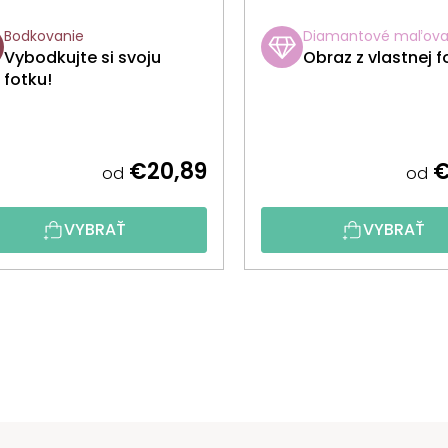
Bodkovanie
Diamantové maľova
Vybodkujte si svoju
Obraz z vlastnej f
fotku!
€20,89
€
od
od
VYBRAŤ
VYBRAŤ