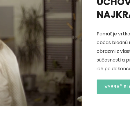
UCHOV
NAJKR
Pamäť je vrtkav
občas blednú r
obrazmi z vlas
súčasnosti a pr
ich po dokonče
VYBRAŤ SI