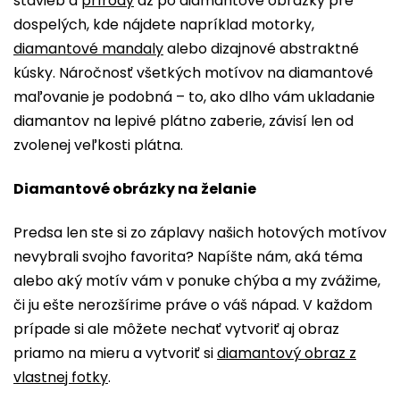
stavieb a
prírody
až po diamantové obrázky pre
dospelých, kde nájdete napríklad motorky,
diamantové mandaly
alebo dizajnové abstraktné
kúsky. Náročnosť všetkých motívov na diamantové
maľovanie je podobná – to, ako dlho vám ukladanie
diamantov na lepivé plátno zaberie, závisí len od
zvolenej veľkosti plátna.
Diamantové obrázky na želanie
Predsa len ste si zo záplavy našich hotových motívov
nevybrali svojho favorita? Napíšte nám, aká téma
alebo aký motív vám v ponuke chýba a my zvážime,
či ju ešte nerozšírime práve o váš nápad. V každom
prípade si ale môžete nechať vytvoriť aj obraz
priamo na mieru a vytvoriť si
diamantový obraz z
vlastnej fotky
.