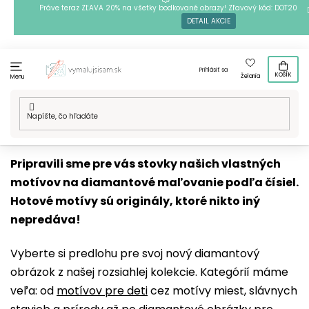
Prejsť
Práve teraz ZĽAVA 20% na všetky bodkované obrazy! Zľavový kód: DOT20
DETAIL AKCIE
na
obsah
Prihlásiť sa
KOŠÍK
Želania
Menu
Domov
/
Techniky
/
Diamantové maľovanie
/
Naše motívy
Pripravili sme pre vás stovky našich vlastných
motívov na diamantové maľovanie podľa čísiel.
Hotové motívy sú originály, ktoré nikto iný
nepredáva!
Vyberte si predlohu pre svoj nový diamantový
obrázok z našej rozsiahlej kolekcie. Kategórií máme
veľa: od
motívov pre deti
cez motívy miest, slávnych