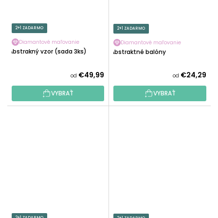
2+1 ZADARMO
2+1 ZADARMO
Diamantové maľovanie
Diamantové maľovanie
Abstrakný vzor (sada 3ks)
Abstraktné balóny
€49,99
€24,29
od
od
VYBRAŤ
VYBRAŤ
2+1 ZADARMO