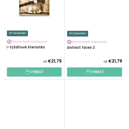
2+1 ZADARMO
2+1 ZADARMO
Diamantové maľovanie
Diamantové maľovanie
4-týždňové šteniatko
Abstract faces 2
€21,79
€21,79
od
od
VYBRAŤ
VYBRAŤ