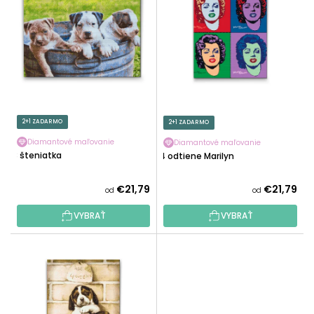
P
E
I
P
S
R
P
O
R
D
O
U
D
K
U
2+1 ZADARMO
2+1 ZADARMO
T
K
O
Diamantové maľovanie
Diamantové maľovanie
T
3 šteniatka
4 odtiene Marilyn
V
O
V
€21,79
€21,79
od
od
VYBRAŤ
VYBRAŤ