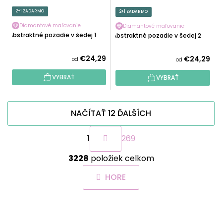
2+1 ZADARMO
2+1 ZADARMO
Diamantové maľovanie
Diamantové maľovanie
Abstraktné pozadie v šedej 1
Abstraktné pozadie v šedej 2
€24,29
€24,29
od
od
VYBRAŤ
VYBRAŤ
NAČÍTAŤ 12 ĎALŠÍCH
S
1
269
t
r
O
á
3228
položiek celkom
v
n
l
k
HORE
á
o
d
v
a
a
Z
c
n