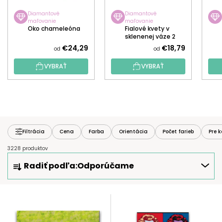
Diamantové
Diamantové
maľovanie
maľovanie
Oko chameleóna
Fialové kvety v
sklenenej váze 2
€24,29
€18,79
od
od
VYBRAŤ
VYBRAŤ
Filtrácia
Cena
Farba
Orientácia
Počet farieb
Pre 
3228 produktov
R
Radiť podľa:
Odporúčame
A
D
E
V
N
Ý
I