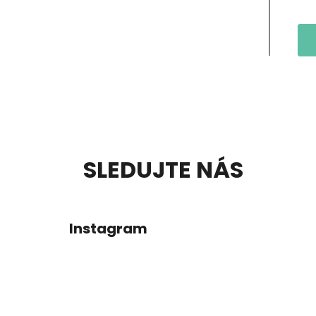
Z
SLEDUJTE NÁS
Á
P
Instagram
Ä
T
I