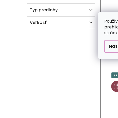
Typ predlohy
Použív
Veľkosť
prehli
stránk
Nas
2+