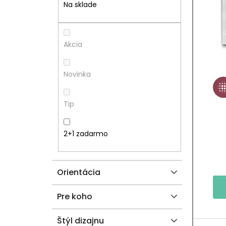
N
I
Na sklade
Ý
S
P
P
Akcia
A
R
Novinka
N
O
Tip
E
D
L
U
2+1 zadarmo
K
Orientácia
T
O
Pre koho
V
Štýl dizajnu