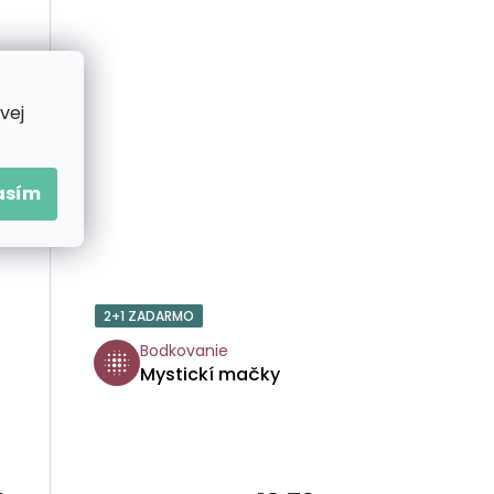
vej
asím
2+1 ZADARMO
Bodkovanie
Mystickí mačky