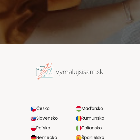
Česko
Maďarsko
Slovensko
Rumunsko
Poľsko
Taliansko
Nemecko
Španielsko