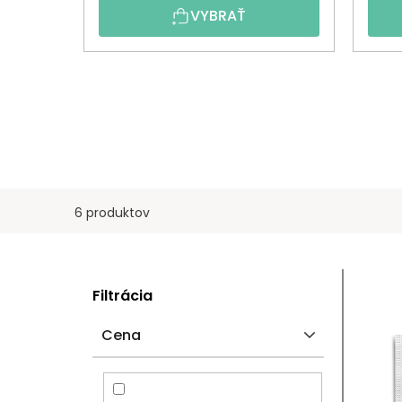
VYBRAŤ
6 produktov
B
V
Filtrácia
O
Ý
Cena
Č
P