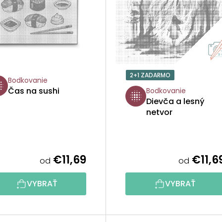
2+1 ZADARMO
Bodkovanie
Čas na sushi
Bodkovanie
Dievča a lesný
netvor
€11,69
€11,6
od
od
VYBRAŤ
VYBRAŤ