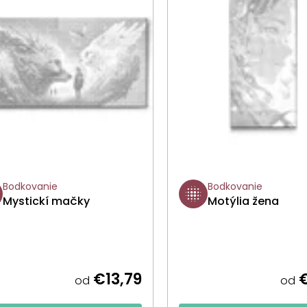
Bodkovanie
Bodkovanie
Mystickí mačky
Motýlia žena
€13,79
€
od
od