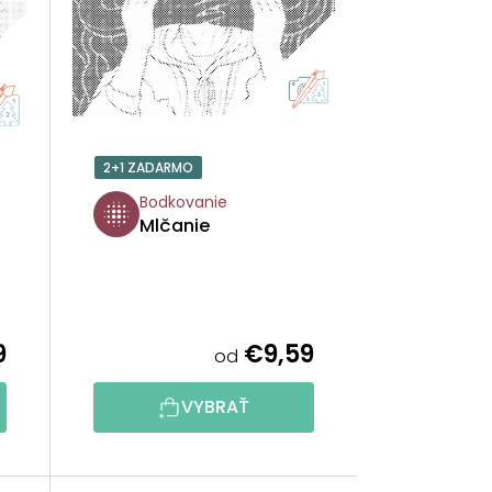
I
E
P
R
2+1 ZADARMO
O
Bodkovanie
Mlčanie
D
U
K
9
€9,59
od
T
VYBRAŤ
O
V