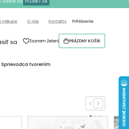
= žiadne clo
POZRIEŤ SA
o nákupe
O nás
Kontakty
Prihlásenie
ásiť sa
Zoznam želaní
PRÁZDNY KOŠÍK
NÁKUPNÝ
KOŠÍK
Sprievodca tvorením