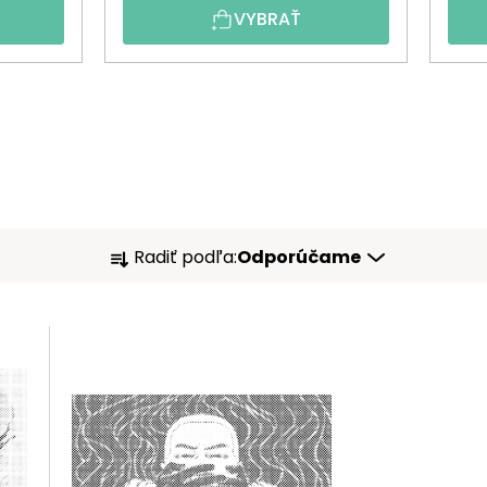
VYBRAŤ
R
Radiť podľa:
Odporúčame
A
D
E
N