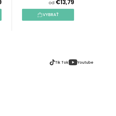
9
€13,79
od
VYBRAŤ
Tik Tok
Youtube