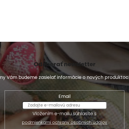
v
ý
p
i
s
u
Odoberať newsletter
a my Vám budeme zasielať informácie o nových produkto
Email
Vložením e-mailu súhlasíte s
podmienkami ochrany osobných údajov