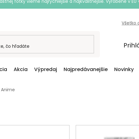
astnej fotky vieme najrýchlejšie a najkvalitnejšie. Vyrobené v EÚ 
Všetko 
Prihl
cia
Akcia
Výpredaj
Najpredávanejšie
Novinky
Anime