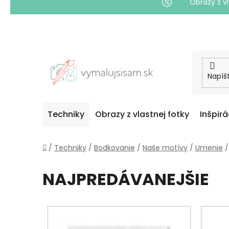
Obrazy z vl
Prejsť
na
obsah
Techniky
Obrazy z vlastnej fotky
Inšpirá
Domov
/
Techniky
/
Bodkovanie
/
Naše motívy
/
Umenie
/
NAJPREDÁVANEJŠIE