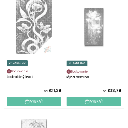
V
N
Ý
I
P
E
I
P
S
R
P
O
R
D
O
U
D
K
U
2+1 ZADARMO
2+1 ZADARMO
T
K
O
Bodkovanie
Bodkovanie
T
Abstraktný kvet
Bájna rastlina
V
O
V
€11,29
€13,79
od
od
VYBRAŤ
VYBRAŤ