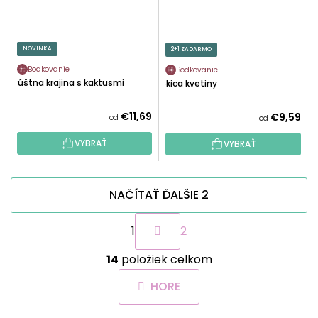
NOVINKA
2+1 ZADARMO
Bodkovanie
Bodkovanie
Púštna krajina s kaktusmi
Skica kvetiny
€11,69
€9,59
od
od
VYBRAŤ
VYBRAŤ
NAČÍTAŤ ĎALŠIE 2
S
1
2
t
r
O
á
14
položiek celkom
v
n
l
k
HORE
á
o
d
v