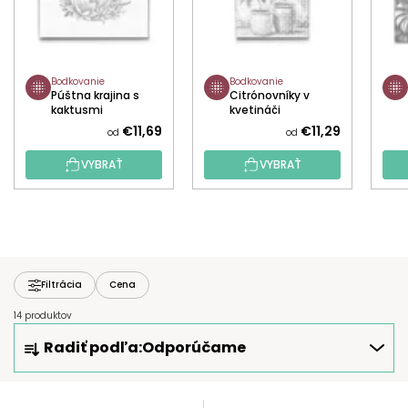
Bodkovanie
Bodkovanie
Púštna krajina s
Citrónovníky v
kaktusmi
kvetináči
€11,69
€11,29
od
od
VYBRAŤ
VYBRAŤ
Filtrácia
Cena
14 produktov
R
Radiť podľa:
Odporúčame
A
D
E