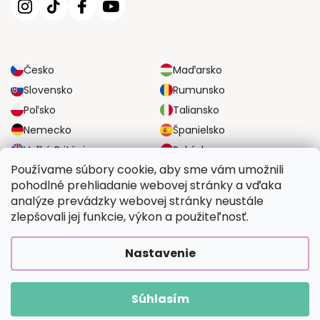
Česko
Maďarsko
Slovensko
Rumunsko
Poľsko
Taliansko
Nemecko
Španielsko
Veľká Británia
Rakúsko
Používame súbory cookie, aby sme vám umožnili
pohodlné prehliadanie webovej stránky a vďaka
SPOĽAHLIVÉ MOŽNOSTI DOPRAVY
analýze prevádzky webovej stránky neustále
zlepšovali jej funkcie, výkon a použiteľnosť.
BEZPEČNÉ MOŽNOSTI PLATBY
Nastavenie
Súhlasím
Copyright 2026
Vymalujsisam.sk
. Všetky práva vyhradené.
Vytvoril Shoptet Premium
|
Upravilo
FV STUDIO