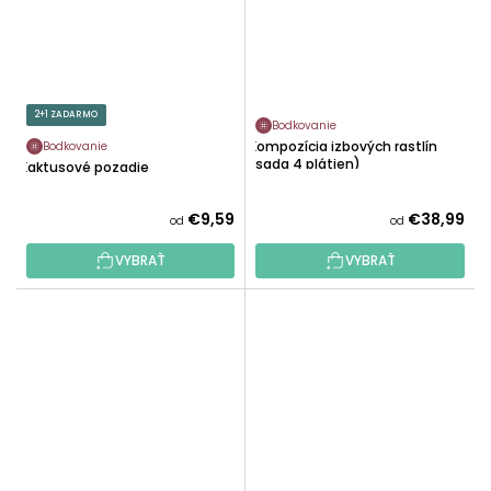
2+1 ZADARMO
Bodkovanie
Kompozícia izbových rastlín
Bodkovanie
(sada 4 plátien)
Kaktusové pozadie
€9,59
€38,99
od
od
VYBRAŤ
VYBRAŤ