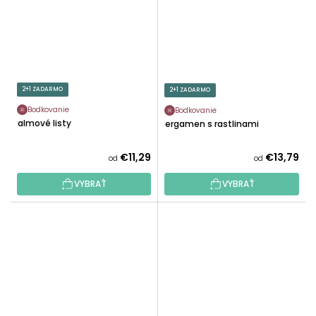
2+1 ZADARMO
2+1 ZADARMO
Bodkovanie
Bodkovanie
Palmové listy
Pergamen s rastlinami
€11,29
€13,79
od
od
VYBRAŤ
VYBRAŤ