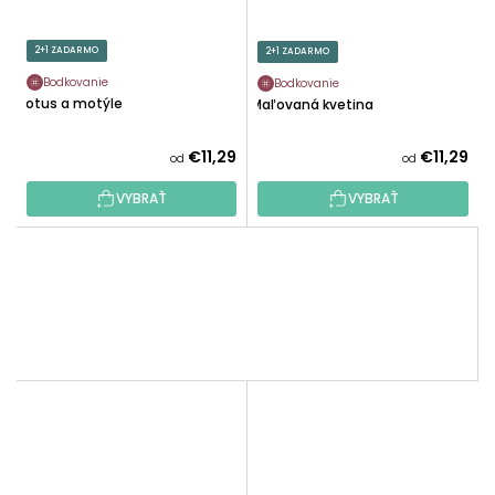
2+1 ZADARMO
2+1 ZADARMO
Bodkovanie
Bodkovanie
Lotus a motýle
Maľovaná kvetina
€11,29
€11,29
od
od
VYBRAŤ
VYBRAŤ