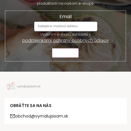
produktoch na našom e-shope.
Email
Vložením e-mailu súhlasíte s
podmienkami ochrany osobných údajov
ODOSLAŤ
OBRÁŤTE SA NA NÁS
obchod@vymalujsisam.sk