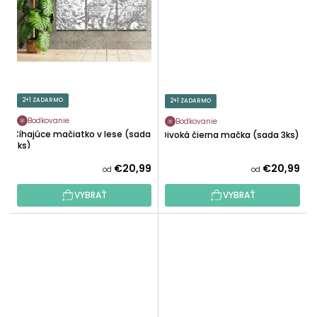
2+1 ZADARMO
2+1 ZADARMO
Bodkovanie
Bodkovanie
Číhajúce mačiatko v lese (sada
Divoká čierna mačka (sada 3ks)
3ks)
€20,99
€20,99
od
od
VYBRAŤ
VYBRAŤ