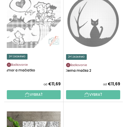
Ý
I
P
E
I
P
S
R
P
O
R
D
O
U
D
K
U
2+1 ZADARMO
2+1 ZADARMO
T
K
O
Bodkovanie
Bodkovanie
T
Amor a mačiatko
Čierna mačka 2
V
O
V
€11,69
€11,69
od
od
VYBRAŤ
VYBRAŤ