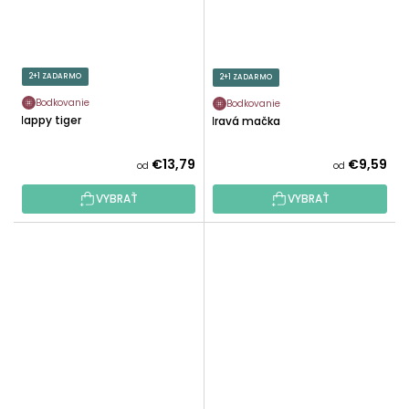
2+1 ZADARMO
2+1 ZADARMO
Bodkovanie
Bodkovanie
Happy tiger
Hravá mačka
€13,79
€9,59
od
od
VYBRAŤ
VYBRAŤ