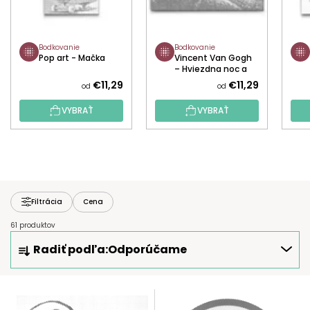
Bodkovanie
Bodkovanie
Pop art - Mačka
Vincent Van Gogh
– Hviezdna noc a
panter
€11,29
€11,29
od
od
VYBRAŤ
VYBRAŤ
Filtrácia
Cena
61 produktov
R
Radiť podľa:
Odporúčame
A
D
E
V
N