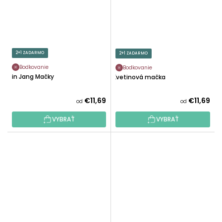
2+1 ZADARMO
2+1 ZADARMO
Bodkovanie
Bodkovanie
Jin Jang Mačky
Kvetinová mačka
€11,69
€11,69
od
od
VYBRAŤ
VYBRAŤ