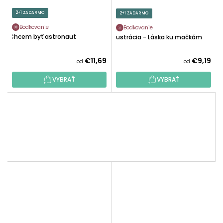
2+1 ZADARMO
2+1 ZADARMO
Bodkovanie
Bodkovanie
Chcem byť astronaut
Ilustrácia - Láska ku mačkám
€11,69
€9,19
od
od
VYBRAŤ
VYBRAŤ