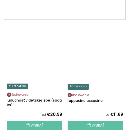
2+1 ZADARMO
2+1 ZADARMO
Bodkovanie
Bodkovanie
Budúcnosť v detskej izbe (sada
Cappucino assasino
3ks)
€20,99
€11,69
od
od
VYBRAŤ
VYBRAŤ