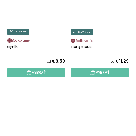
2+1 ZADARMO
2+1 ZADARMO
Bodkovanie
Bodkovanie
Anjelik
Anonymous
€9,59
€11,29
od
od
VYBRAŤ
VYBRAŤ