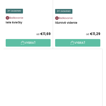
2+1 ZADARMO
2+1 ZADARMO
Bodkovanie
Bodkovanie
Biele kvietky
Bláznivé videnie
€11,69
€11,29
od
od
VYBRAŤ
VYBRAŤ