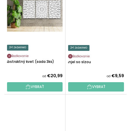
2+1 ZADARMO
2+1 ZADARMO
Bodkovanie
Bodkovanie
Abstraktný kvet (sada 3ks)
Anjel so slzou
€20,99
€9,59
od
od
VYBRAŤ
VYBRAŤ