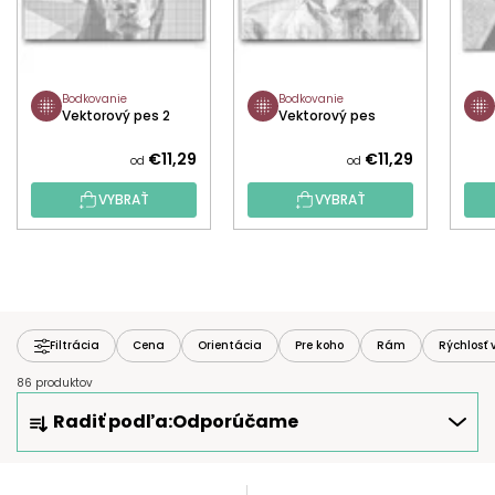
Bodkovanie
Bodkovanie
Vektorový pes 2
Vektorový pes
€11,29
€11,29
od
od
VYBRAŤ
VYBRAŤ
Filtrácia
Cena
Orientácia
Pre koho
Rám
Rýchlosť 
86 produktov
R
Radiť podľa:
Odporúčame
A
D
E