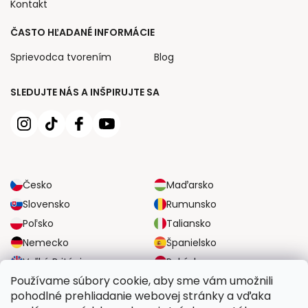
Kontakt
ČASTO HĽADANÉ INFORMÁCIE
Sprievodca tvorením
Blog
SLEDUJTE NÁS A INŠPIRUJTE SA
Česko
Maďarsko
Slovensko
Rumunsko
Poľsko
Taliansko
Nemecko
Španielsko
Veľká Británia
Rakúsko
Používame súbory cookie, aby sme vám umožnili
pohodlné prehliadanie webovej stránky a vďaka
SPOĽAHLIVÉ MOŽNOSTI DOPRAVY