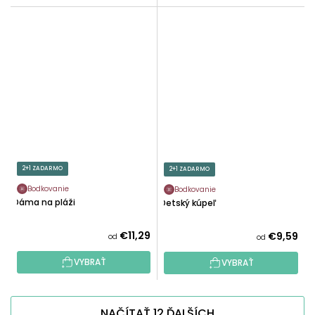
2+1 ZADARMO
2+1 ZADARMO
Bodkovanie
Bodkovanie
Dáma na pláži
Detský kúpeľ
€11,29
€9,59
od
od
VYBRAŤ
VYBRAŤ
NAČÍTAŤ 12 ĎALŠÍCH