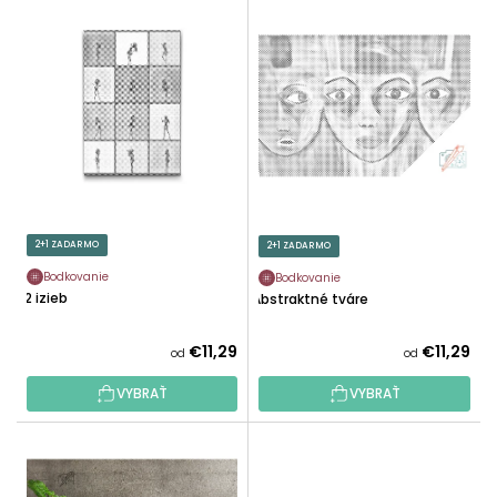
V
N
Ý
I
P
E
I
P
S
R
P
O
R
D
O
U
D
K
U
2+1 ZADARMO
2+1 ZADARMO
T
K
O
Bodkovanie
Bodkovanie
T
12 izieb
Abstraktné tváre
V
O
V
€11,29
€11,29
od
od
VYBRAŤ
VYBRAŤ