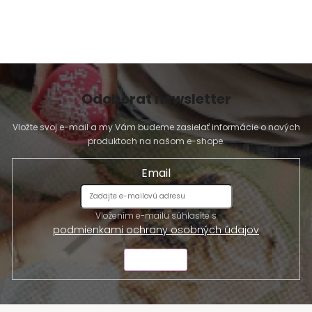
s
u
Odoberať newsletter
Vložte svoj e-mail a my Vám budeme zasielať informácie o nových
produktoch na našom e-shope.
Email
Vložením e-mailu súhlasíte s
podmienkami ochrany osobných údajov
ODOSLAŤ