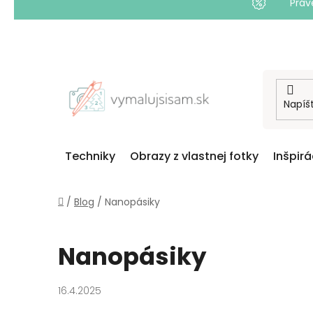
Práv
Prejsť
na
obsah
Techniky
Obrazy z vlastnej fotky
Inšpirá
Domov
/
Blog
/
Nanopásiky
Nanopásiky
16.4.2025