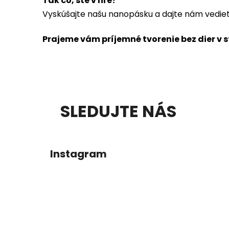
Tak čo, ste v hre?
Vyskúšajte našu nanopásku a dajte nám vedie
Prajeme vám príjemné tvorenie bez dier v 
Z
SLEDUJTE NÁS
Á
P
Instagram
Ä
T
I