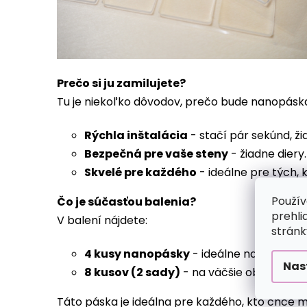
Prečo si ju zamilujete?
Tu je niekoľko dôvodov, prečo bude nanopá
Rýchla inštalácia
- stačí pár sekúnd, ži
Bezpečná pre vaše steny
- žiadne diery
Skvelé pre každého
- ideálne pre tých, k
Použív
Čo je súčasťou balenia?
prehli
V balení nájdete:
stránk
4 kusy nanopásky
- ideálne na bežné 
Nas
8 kusov (2 sady)
- na väčšie obrazy (od
Táto páska je ideálna pre každého, kto chce m