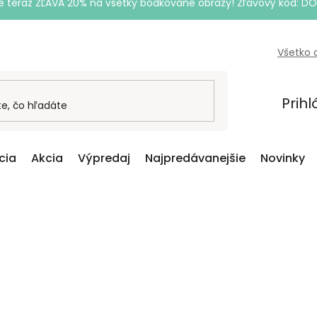
e teraz ZĽAVA 20% na všetky bodkované obrazy! Zľavový kód: D
Všetko 
Prihl
cia
Akcia
Výpredaj
Najpredávanejšie
Novinky