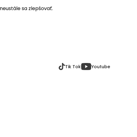
eustále sa zlepšovať.
Tik Tok
Youtube