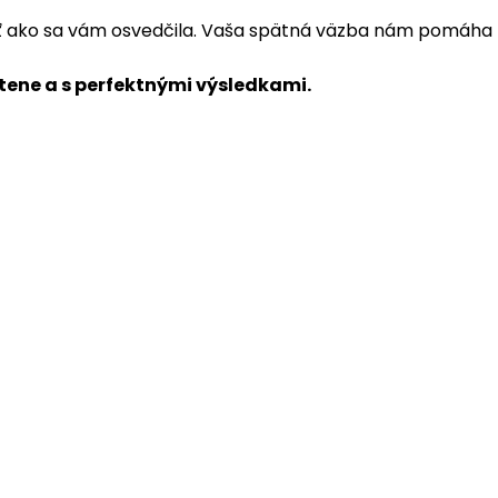
ť ako sa vám osvedčila. Vaša spätná väzba nám pomáha n
stene a s perfektnými výsledkami.