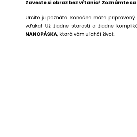
Zaveste si obraz bez vŕtania! Zoznámte s
Určite ju poznáte. Konečne máte pripravený n
vďaka! Už žiadne starosti a žiadne kompliká
NANOPÁSKA
, ktorá vám uľahčí život.