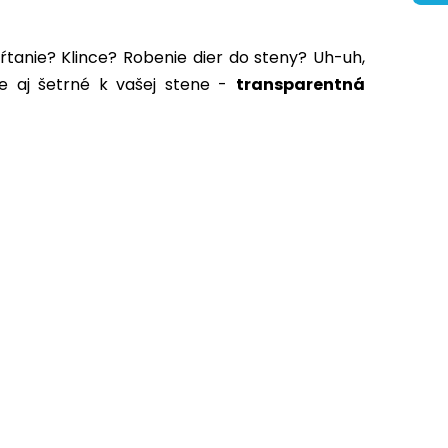
ŕtanie? Klince? Robenie dier do steny? Uh-uh,
le aj šetrné k vašej stene -
transparentná