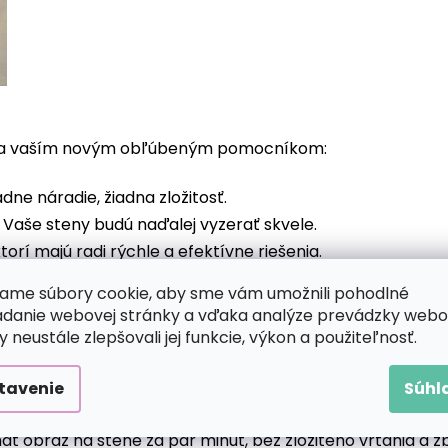
ska vaším novým obľúbeným pomocníkom:
adne náradie, žiadna zložitosť.
. Vaše steny budú naďalej vyzerať skvele.
torí majú radi rýchle a efektívne riešenia.
ame súbory cookie, aby sme vám umožnili pohodlné
adanie webovej stránky a vďaka analýze prevádzky webo
y neustále zlepšovali jej funkcie, výkon a použiteľnosť.
maľovanie
tavenie
Súhl
 60 × 80 cm), aby všetko pevne a bezpečne držalo.
ať obraz na stene za pár minút, bez zložitého vŕtania a