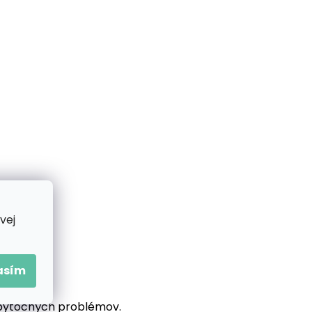
vej
asím
 zbytočných problémov.