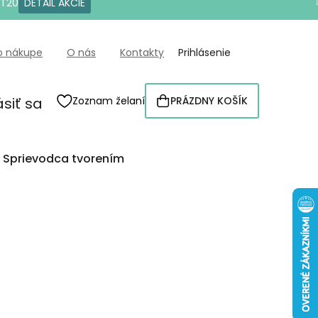
OT20
DETAIL AKCIE
o nákupe
O nás
Kontakty
Prihlásenie
ásiť sa
Zoznam želaní
PRÁZDNY KOŠÍK
NÁKUPNÝ
KOŠÍK
Sprievodca tvorením