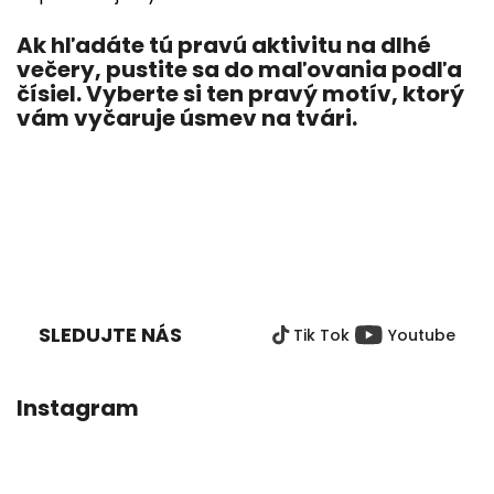
Ak hľadáte tú pravú aktivitu na dlhé
večery, pustite sa do maľovania podľa
čísiel. Vyberte si ten pravý motív, ktorý
vám vyčaruje úsmev na tvári.
Z
Á
P
SLEDUJTE NÁS
Tik Tok
Youtube
Ä
T
I
Instagram
E