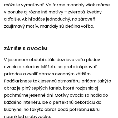
môžete vymaľovať. Vo forme mandaly však máme
v ponuke aj rôzne iné motívy – zvieratá, kvetiny
a ďalšie. Ak hľadáte jednoduchý, no zároveň
zaujímavý motív, mandaly sú ideálna voľba.
ZÁTIŠIE S OVOCÍM
V jesennom období stále dozrieva veľa plodov
ovocia a zeleniny. Môžete sa preto inšpirovať
prírodou a zvoliť obraz s ovocným zátiším.
Podčiarknete tak jesennú atmosféru, pričom takýto
obraz je plný teplých farieb, ktoré rozjasnia aj
pochmúrne jesenné dni. Motívy ovocia sa hodia do
každého interiéru, ide o perfektnú dekoráciu do
kuchyne, no takýto obraz dodá potrebnú iskru
napríklad aj obývačke.