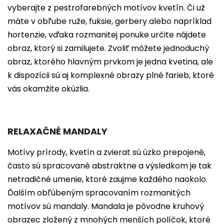
vyberajte z pestrofarebných motívov kvetín. Či už
máte v obľube ruže, fuksie, gerbery alebo napríklad
hortenzie, vďaka rozmanitej ponuke určite nájdete
obraz, ktorý si zamilujete. Zvoliť môžete jednoduchý
obraz, ktorého hlavným prvkom je jedna kvetina, ale
k dispozícii sú aj komplexné obrazy plné farieb, ktoré
vás okamžite okúzlia.
RELAXAČNÉ MANDALY
Motívy prírody, kvetín a zvierat sú úzko prepojené,
často sú spracované abstraktne a výsledkom je tak
netradičné umenie, ktoré zaujme každého naokolo.
Ďalším obľúbeným spracovaním rozmanitých
motívov sú mandaly. Mandala je pôvodne kruhový
obrazec zložený z mnohých menších políčok, ktoré