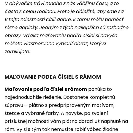
V obývačke trávi mnoho z nás väčšinu času, a to
často s celou rodinou. Preto je dôležité, aby sme sa
v tejto miestnosti cítili dobre. K tomu môžu pomôcť
rôzne doplnky. Jedným z tých najlepších sú rozhodne
obrazy. Vďaka maľovaniu podľa čísiel si navyše
môžete vlastnoručne vytvoriť obraz, ktorý si
zamilujete.
MAĽOVANIE PODĽA ČÍSIEL S RÁMOM
Maľovanie podľa čísiel s rámom
ponúka to
najjednoduchšie riešenie. Dostanete kompletnú
súpravu – plátno s predpripraveným motívom,
štetce a vybrané farby. A navyše, po zvolení
príslušnej možnosti vám plátno dorazí už napnuté na
rám. Vy si s tým tak nemusíte robiť vôbec žiadne