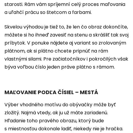
starosti. Rám vám spríjemní celý proces maľovania
a uľahčí prácu so štetcom a farbami.
Skvelou výhodou je tiež to, že len čo obraz dokončíte,
môžete si ho ihneď zavesiť na stenu a skrášliť tak svoj
príbytok. V ponuke nájdete aj variant so zrolovaným
plátnom, ak si plátno chcete pripnúť na rám
vlastnými silami. Pre začiatočníkov i pokročilých však
býva voľbou číslo jeden práve plátno s rámom.
MAĽOVANIE PODĽA ČÍSIEL – MESTÁ
Výber vhodného motívu do obývačky môže byť
zložitý. Najmä vtedy, ak ju už máte zariadenú.
Hľadanie toho pravého obrazu, ktorý bude
s miestnosťou dokonale ladiť, niekedy nie je hračka.