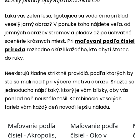
Motívy prírody oplývajú rozmanitosťou.
Láka vás zeleň lesa, ligotajúca sa voda či napríklad
veselý jarný obraz? V ponuke toho nájdete veľa, od
jemných obrazov stromov a plodov až po úchvatné
scenérie krásnych miest. Pri
maľovaní podľa čísiel
príroda
rozhodne okúzli každého, kto chytí štetec
do ruky.
Neexistujú žiadne striktné pravidlá, podľa ktorých by
ste sa mali riadiť pri výbere
motívu obrazu
. Snažte sa
jednoducho nájsť taký, ktorý je vám blízky, aby vás
pohľad naň neustále tešil. Kombinácia veselých
farieb vám každý deň navodí lepšiu náladu.