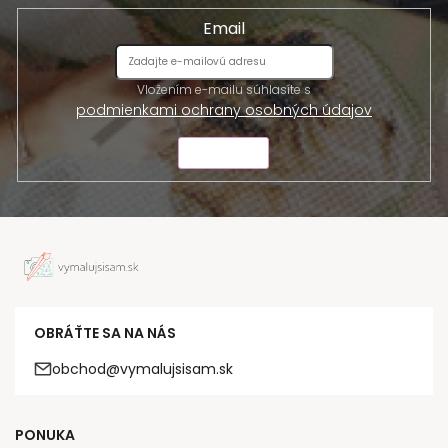
Email
Vložením e-mailu súhlasíte s
podmienkami ochrany osobných údajov
ODOSLAŤ
OBRÁŤTE SA NA NÁS
obchod@vymalujsisam.sk
PONUKA