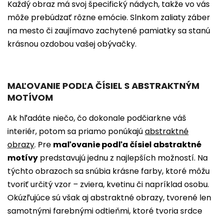
Každý obraz má svoj špecifický nádych, takže vo vás
môže prebúdzať rôzne emócie. Slnkom zaliaty záber
na mesto či zaujímavo zachytené pamiatky sa stanú
krásnou ozdobou vašej obývačky.
MAĽOVANIE PODĽA ČÍSIEL S ABSTRAKTNÝM
MOTÍVOM
Ak hľadáte niečo, čo dokonale podčiarkne váš
interiér, potom sa priamo ponúkajú
abstraktné
obrazy
. Pre
maľovanie podľa čísiel abstraktné
motívy
predstavujú jednu z najlepších možností. Na
týchto obrazoch sa snúbia krásne farby, ktoré môžu
tvoriť určitý vzor – zviera, kvetinu či napríklad osobu.
Okúzľujúce sú však aj abstraktné obrazy, tvorené len
samotnými farebnými odtieňmi, ktoré tvoria srdce