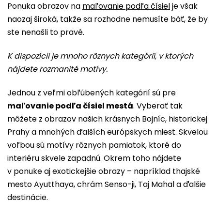
Ponuka obrazov na
maľovanie podľa čísiel
je však
naozaj široká, takže sa rozhodne nemusíte báť, že by
ste nenašli to pravé.
K dispozícii je mnoho rôznych kategórií, v ktorých
nájdete rozmanité motívy.
Jednou z veľmi obľúbených kategórií sú pre
maľovanie podľa čísiel mestá
. Vyberať tak
môžete z obrazov našich krásnych Bojníc, historickej
Prahy a mnohých ďalších európskych miest. Skvelou
voľbou sú motívy rôznych pamiatok, ktoré do
interiéru skvele zapadnú. Okrem toho nájdete
v ponuke aj exotickejšie obrazy – napríklad thajské
mesto Ayutthaya, chrám Senso-ji, Taj Mahal a ďalšie
destinácie.