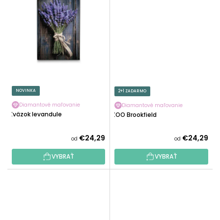
NOVINKA
2+1 ZADARMO
Diamantové maľovanie
Diamantové maľovanie
Zväzok levandule
ZOO Brookfield
€24,29
€24,29
od
od
VYBRAŤ
VYBRAŤ