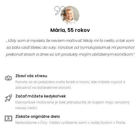
Mária, 55 rokov
„Vždy som si myslela, že neviem maľovať. Nikdy mi to nešlo, a tak som
sa bála vziať štetec do ruky. Výrobok od Vymalujsisam.sk mi pomohol
prekonať strach a dnes sú ich produkty mojim obľúbeným koníčkom.“
Zbaví vás stresu
Ponorte sa do pokojného sveta farieb a tvarov, kde môžete vypnúť a
zabudnúť na každodenné starosti.
Začať môžete kedykoľvek
Diamantové maľovanie je také jednoduché, že úspech majú zaručený
naozaj všetci.
Získate originálne dielo
Nedovážame z Číny. Všetko vyrábame sami v našej továrni v Prahe.