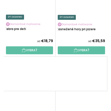
2+1 ZADARMO
2+1 ZADARMO
Diamantové maľovanie
Diamantové maľovanie
Zebra pre deti
Zasnežené hory pri jazere
€18,79
€35,59
od
od
VYBRAŤ
VYBRAŤ