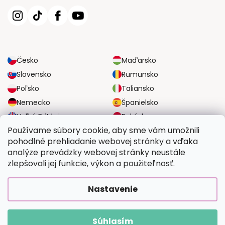
Česko
Maďarsko
Slovensko
Rumunsko
Poľsko
Taliansko
Nemecko
Španielsko
Veľká Británia
Rakúsko
Používame súbory cookie, aby sme vám umožnili
pohodlné prehliadanie webovej stránky a vďaka
SPOĽAHLIVÉ MOŽNOSTI DOPRAVY
analýze prevádzky webovej stránky neustále
zlepšovali jej funkcie, výkon a použiteľnosť.
BEZPEČNÉ MOŽNOSTI PLATBY
Nastavenie
Súhlasím
Copyright 2026
Vymalujsisam.sk
. Všetky práva vyhradené.