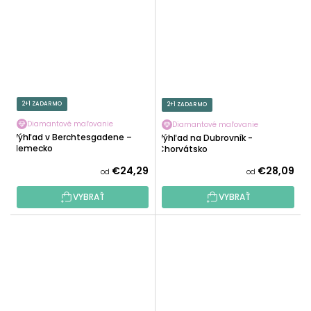
2+1 ZADARMO
2+1 ZADARMO
Diamantové maľovanie
Diamantové maľovanie
Výhľad v Berchtesgadene –
Výhľad na Dubrovník -
Nemecko
Chorvátsko
€24,29
€28,09
od
od
VYBRAŤ
VYBRAŤ