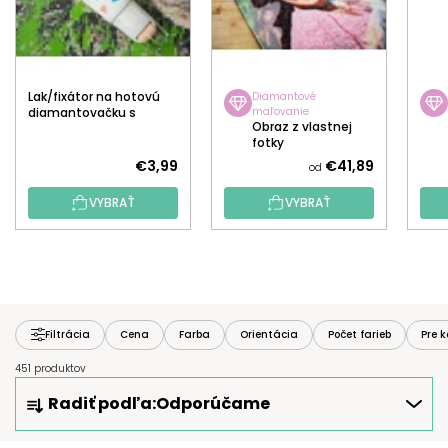
Lak/fixátor na hotovú
Diamantové
diamantovačku s
maľovanie
Obraz z vlastnej
aplikátorom
fotky
€3,99
€41,89
od
VYBRAŤ
VYBRAŤ
Filtrácia
Cena
Farba
Orientácia
Počet farieb
Pre 
451 produktov
R
Radiť podľa:
Odporúčame
A
D