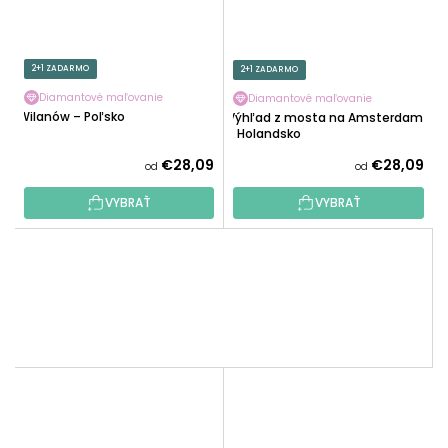
2+1 ZADARMO
2+1 ZADARMO
Diamantové maľovanie
Diamantové maľovanie
Wilanów – Poľsko
Výhľad z mosta na Amsterdam
- Holandsko
€28,09
€28,09
od
od
VYBRAŤ
VYBRAŤ