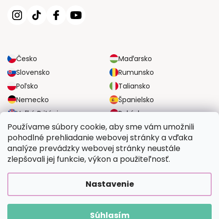
Česko
Maďarsko
Slovensko
Rumunsko
Poľsko
Taliansko
Nemecko
Španielsko
Veľká Británia
Rakúsko
Používame súbory cookie, aby sme vám umožnili
pohodlné prehliadanie webovej stránky a vďaka
SPOĽAHLIVÉ MOŽNOSTI DOPRAVY
analýze prevádzky webovej stránky neustále
zlepšovali jej funkcie, výkon a použiteľnosť.
BEZPEČNÉ MOŽNOSTI PLATBY
Nastavenie
Súhlasím
Copyright 2026
Vymalujsisam.sk
. Všetky práva vyhradené.