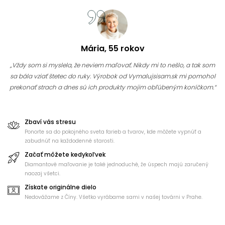
Mária, 55 rokov
„Vždy som si myslela, že neviem maľovať. Nikdy mi to nešlo, a tak som
sa bála vziať štetec do ruky. Výrobok od Vymalujsisam.sk mi pomohol
prekonať strach a dnes sú ich produkty mojim obľúbeným koníčkom.“
Zbaví vás stresu
Ponorte sa do pokojného sveta farieb a tvarov, kde môžete vypnúť a
zabudnúť na každodenné starosti.
Začať môžete kedykoľvek
Diamantové maľovanie je také jednoduché, že úspech majú zaručený
naozaj všetci.
Získate originálne dielo
Nedovážame z Číny. Všetko vyrábame sami v našej továrni v Prahe.