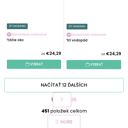
2+1 ZADARMO
2+1 ZADARMO
Diamantové maľovanie
Diamantové maľovanie
Vtáčie oko
Vlčí vodopád
€24,29
€24,29
od
od
VYBRAŤ
VYBRAŤ
NAČÍTAŤ 12 ĎALŠÍCH
S
1
38
t
r
O
á
451
položiek celkom
v
n
l
k
HORE
á
o