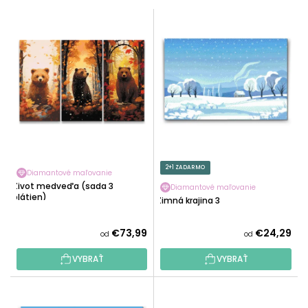
E
V
N
Ý
I
P
E
I
P
S
R
P
O
R
D
O
U
D
K
U
2+1 ZADARMO
T
Diamantové maľovanie
K
Život medveďa (sada 3
O
Diamantové maľovanie
T
plátien)
Zimná krajina 3
V
O
V
€73,99
€24,29
od
od
VYBRAŤ
VYBRAŤ