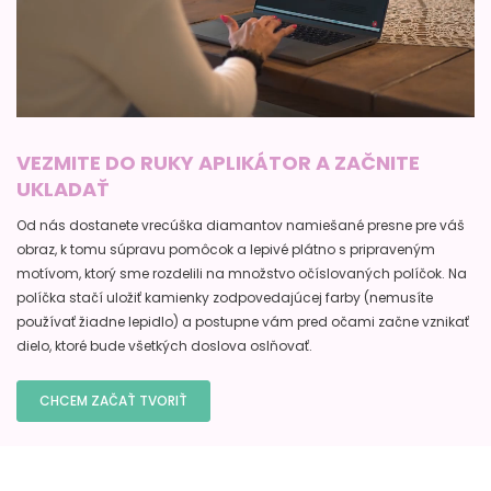
VEZMITE DO RUKY APLIKÁTOR A ZAČNITE
UKLADAŤ
Od nás dostanete vrecúška diamantov namiešané presne pre váš
obraz, k tomu súpravu pomôcok a lepivé plátno s pripraveným
motívom, ktorý sme rozdelili na množstvo očíslovaných políčok. Na
políčka stačí uložiť kamienky zodpovedajúcej farby (nemusíte
používať žiadne lepidlo) a postupne vám pred očami začne vznikať
dielo, ktoré bude všetkých doslova oslňovať.
CHCEM ZAČAŤ TVORIŤ