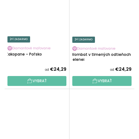
2+1 ZADARMO
2+1 ZADARMO
Diamantové maľovanie
Diamantové maľovanie
Zakopane – Poľsko
Wombat v tlmených odtieňoch
zelenej
€24,29
€24,29
od
od
VYBRAŤ
VYBRAŤ