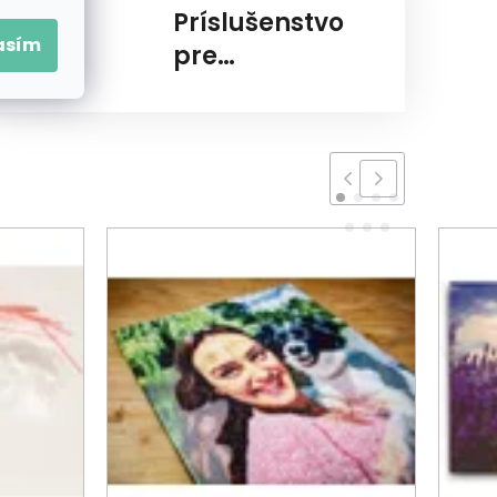
Príslušenstvo
asím
pre
diamantovanie