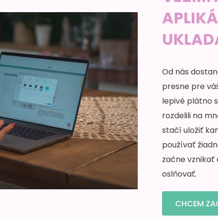
APLIKÁ
UKLAD
Od nás dostan
presne pre vá
lepivé plátno
rozdelili na m
stačí uložiť k
používať žiad
začne vznikať 
oslňovať.
CHCEM ZA