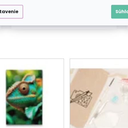
Diamantové
tavenie
Súhl
dekorácie