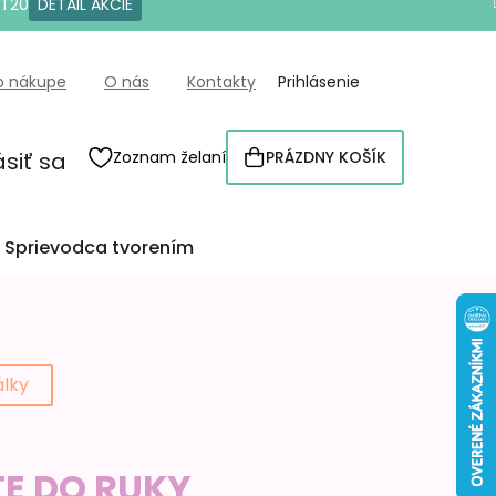
OT20
DETAIL AKCIE
o nákupe
O nás
Kontakty
Prihlásenie
ásiť sa
Zoznam želaní
PRÁZDNY KOŠÍK
NÁKUPNÝ
KOŠÍK
Sprievodca tvorením
álky
TE DO RUKY