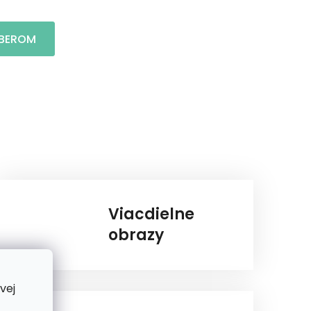
BEROM
Viacdielne
obrazy
vej