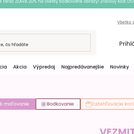
e teraz ZĽAVA 20% na všetky bodkované obrazy! Zľavový kód: D
Všetko 
Prihl
cia
Akcia
Výpredaj
Najpredávanejšie
Novinky
é maľovanie
Bodkovanie
Zažehľovacie kor
VEZMI