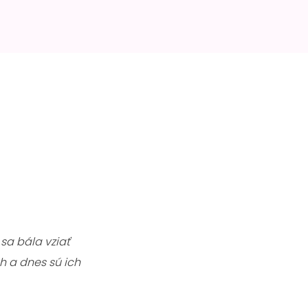
sa bála vziať
h a dnes sú ich