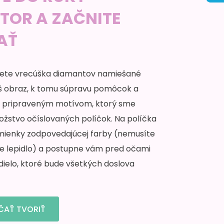
TOR A ZAČNITE
AŤ
ete vrecúška diamantov namiešané
š obraz, k tomu súpravu pomôcok a
 s pripraveným motívom, ktorý sme
nožstvo očíslovaných políčok. Na políčka
amienky zodpovedajúcej farby (nemusíte
ne lepidlo) a postupne vám pred očami
dielo, ktoré bude všetkých doslova
ČAŤ TVORIŤ