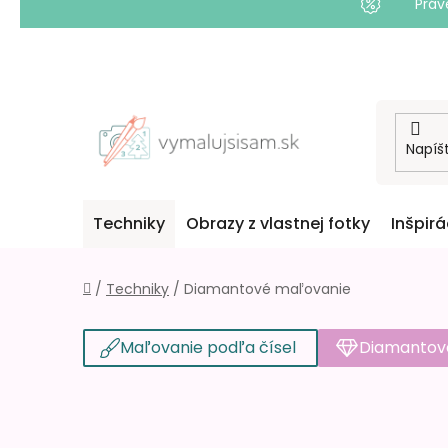
Práv
Prejsť
na
obsah
Techniky
Obrazy z vlastnej fotky
Inšpirá
Domov
/
Techniky
/
Diamantové maľovanie
Maľovanie podľa čísel
Diamantov