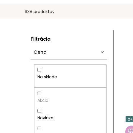
638 produktov
B
V
Filtrácia
O
Ý
Cena
Č
P
N
I
Na sklade
Ý
S
P
P
Akcia
A
R
Novinka
2+
N
O