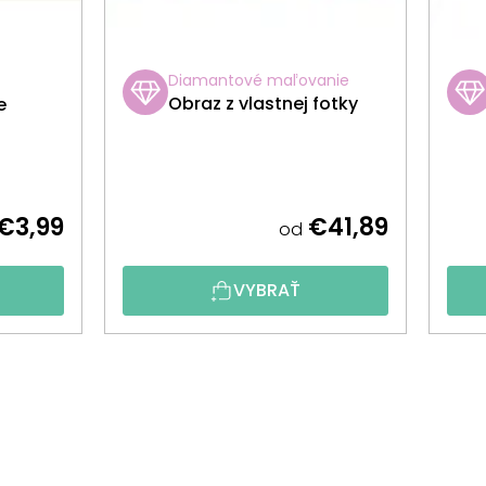
Diamantové maľovanie
Obraz z vlastnej fotky
e
€3,99
€41,89
od
VYBRAŤ