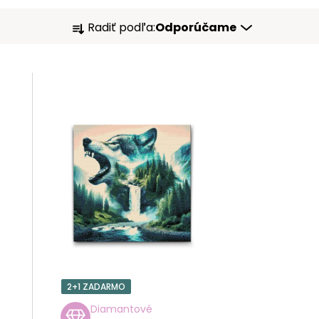
R
Radiť podľa:
Odporúčame
A
D
E
N
I
E
P
R
2+1 ZADARMO
O
Diamantové