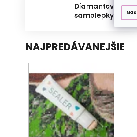
Diamantové
Nas
samolepky
NAJPREDÁVANEJŠIE