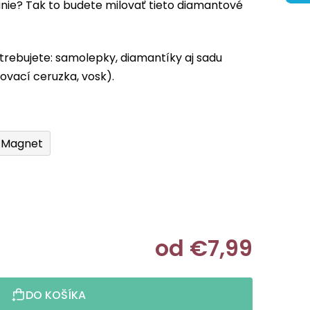
nie? Tak to budete milovať tieto diamantové
trebujete: samolepky, diamantíky aj sadu
ovací ceruzka, vosk).
Magnet
od
€7,99
Jednotkov
DO KOŠÍKA