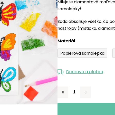
Milujete diamantové maľova
produktu
samolepky!
je
0,0
Sada obsahuje všetko, čo po
z
nástrojov (mištička, diamant
5
hviezdičiek.
Materiál
Papierová samolepka
Doprava a platba