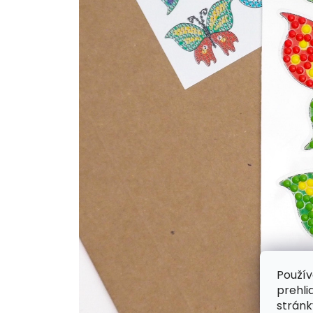
Použív
prehli
stránk