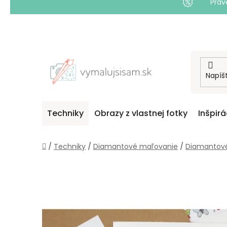
Práv
Prejsť
na
obsah
Techniky
Obrazy z vlastnej fotky
Inšpirá
Domov
/
Techniky
/
Diamantové maľovanie
/
Diamantov