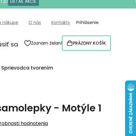
OT20
DETAIL AKCIE
o nákupe
O nás
Kontakty
Prihlásenie
ásiť sa
Zoznam želaní
PRÁZDNY KOŠÍK
NÁKUPNÝ
KOŠÍK
Sprievodca tvorením
amolepky - Motýle 1
robnosti hodnotenia