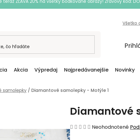
e teraz ZĽAVA 20% na všetky bodkované obrazy! Zľavový kód: D
Všetko 
Prihl
cia
Akcia
Výpredaj
Najpredávanejšie
Novinky
é samolepky
/
Diamantové samolepky - Motýle 1
Diamantové s
Priemerné
Neohodnotené
Pod
hodnotenie