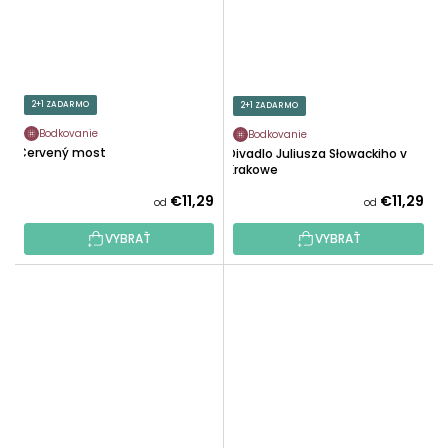
2+1 ZADARMO
2+1 ZADARMO
Bodkovanie
Bodkovanie
Červený most
Divadlo Juliusza Słowackiho v
Krakowe
€11,29
€11,29
od
od
VYBRAŤ
VYBRAŤ