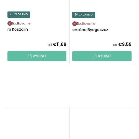
2+1 ZADARMO
2+1 ZADARMO
Bodkovanie
Bodkovanie
Erb Koszalin
Fontána Bydgoszcz
€11,69
€9,59
od
od
VYBRAŤ
VYBRAŤ