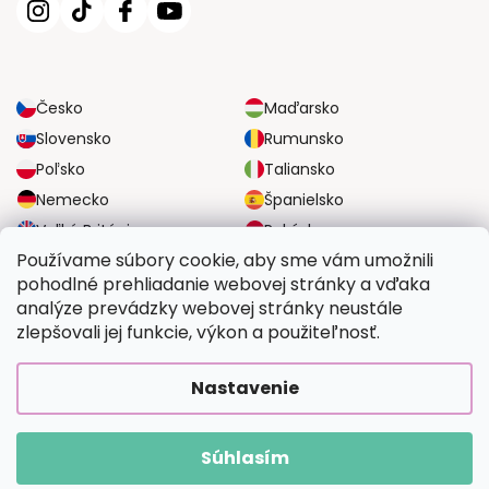
Česko
Maďarsko
Slovensko
Rumunsko
Poľsko
Taliansko
Nemecko
Španielsko
Veľká Británia
Rakúsko
Používame súbory cookie, aby sme vám umožnili
pohodlné prehliadanie webovej stránky a vďaka
SPOĽAHLIVÉ MOŽNOSTI DOPRAVY
analýze prevádzky webovej stránky neustále
zlepšovali jej funkcie, výkon a použiteľnosť.
BEZPEČNÉ MOŽNOSTI PLATBY
Nastavenie
Súhlasím
Copyright 2026
Vymalujsisam.sk
. Všetky práva vyhradené.