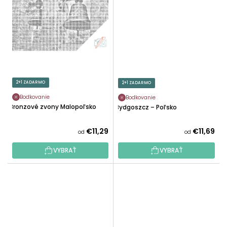
2+1 ZADARMO
2+1 ZADARMO
Bodkovanie
Bodkovanie
Bronzové zvony Malopoľsko
Bydgoszcz – Poľsko
€11,29
€11,69
od
od
VYBRAŤ
VYBRAŤ