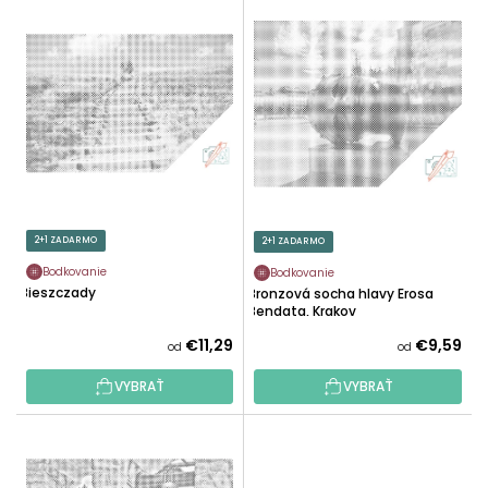
V
N
Ý
I
P
E
I
P
S
R
P
O
R
D
O
U
D
K
U
2+1 ZADARMO
2+1 ZADARMO
T
K
O
Bodkovanie
Bodkovanie
T
Bieszczady
Bronzová socha hlavy Erosa
V
O
Bendata, Krakov
V
€11,29
€9,59
od
od
VYBRAŤ
VYBRAŤ