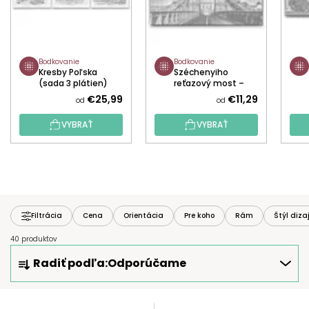
Bodkovanie
Bodkovanie
Kresby Poľska
Széchenyiho
(sada 3 plátien)
reťazový most –
Maďarsko
€25,99
€11,29
od
od
VYBRAŤ
VYBRAŤ
Filtrácia
Cena
Orientácia
Pre koho
Rám
Štýl diza
40 produktov
R
Radiť podľa:
Odporúčame
A
D
E