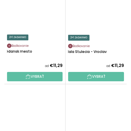
2+1 ZADARMO
2+1 ZADARMO
Bodkovanie
Bodkovanie
Gdansk mesto
Hala Stulecia - Vroclav
€11,29
€11,29
od
od
VYBRAŤ
VYBRAŤ