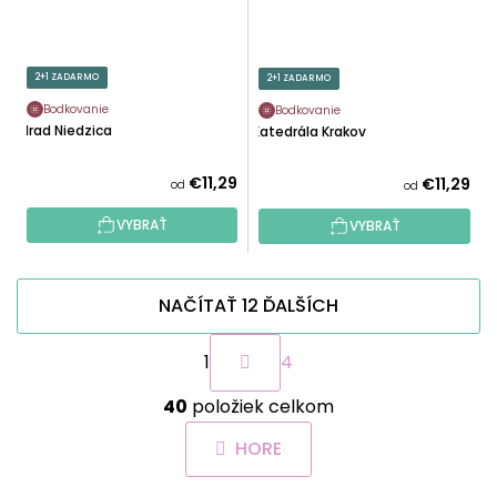
2+1 ZADARMO
2+1 ZADARMO
Bodkovanie
Bodkovanie
Hrad Niedzica
Katedrála Krakov
€11,29
€11,29
od
od
VYBRAŤ
VYBRAŤ
NAČÍTAŤ 12 ĎALŠÍCH
S
1
4
t
r
O
á
40
položiek celkom
v
n
l
k
HORE
á
o
d
v