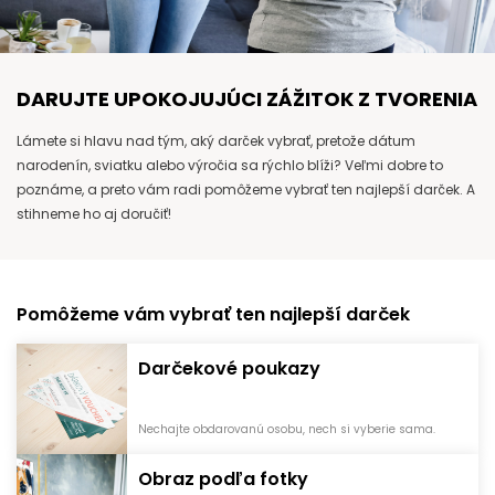
DARUJTE UPOKOJUJÚCI ZÁŽITOK Z TVORENIA
Lámete si hlavu nad tým, aký darček vybrať, pretože dátum
narodenín, sviatku alebo výročia sa rýchlo blíži? Veľmi dobre to
poznáme, a preto vám radi pomôžeme vybrať ten najlepší darček. A
stihneme ho aj doručiť!
Pomôžeme vám vybrať ten najlepší darček
Darčekové poukazy
Nechajte obdarovanú osobu, nech si vyberie sama.
Obraz podľa fotky