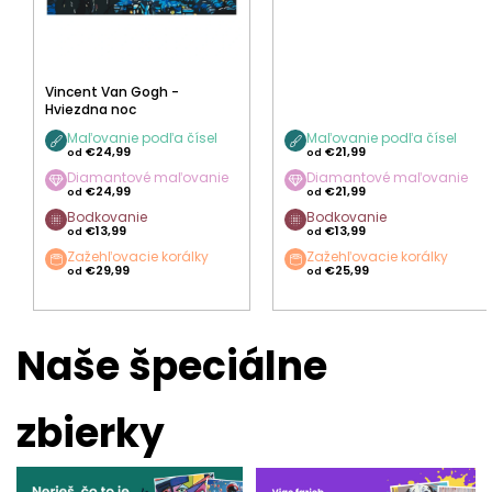
Vincent Van Gogh -
Hviezdna noc
Maľovanie podľa čísel
Maľovanie podľa čísel
€24,99
€21,99
od
od
Diamantové maľovanie
Diamantové maľovanie
€24,99
€21,99
od
od
Bodkovanie
Bodkovanie
€13,99
€13,99
od
od
Zažehľovacie korálky
Zažehľovacie korálky
€29,99
€25,99
od
od
Naše špeciálne
zbierky