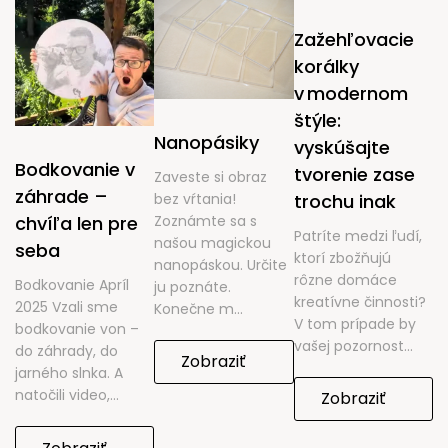
Zažehľovacie
korálky
v modernom
štýle:
Nanopásiky
vyskúšajte
Bodkovanie v
tvorenie zase
Zaveste si obraz
záhrade –
trochu inak
bez vŕtania!
Zoznámte sa s
chvíľa len pre
Patríte medzi ľudí,
našou magickou
seba
ktorí zbožňujú
nanopáskou. Určite
rôzne domáce
Bodkovanie Apríl
ju poznáte.
kreatívne činnosti?
2025 Vzali sme
Konečne m...
V tom prípade by
bodkovanie von –
vašej pozornost...
do záhrady, do
Zobraziť
jarného slnka. A
natočili video,...
Zobraziť