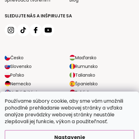
SLEDUJTE NÁS A INŠPIRUJTE SA
Česko
Maďarsko
Slovensko
Rumunsko
Poľsko
Taliansko
Nemecko
Španielsko
Veľká Británia
Rakúsko
Používame súbory cookie, aby sme vám umožnili
pohodlné prehliadanie webovej stránky a vďaka
SPOĽAHLIVÉ MOŽNOSTI DOPRAVY
analýze prevádzky webovej stránky neustále
zlepšovali jej funkcie, výkon a použiteľnosť.
BEZPEČNÉ MOŽNOSTI PLATBY
Nastavenie