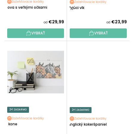
O
Zažehľovacie korálky
Zažehľovacie korálky
T
Sova s veľkými očkami
Vyjúci vlk
V
O
V
€29,99
€23,99
od
od
VYBRAŤ
VYBRAŤ
2+1 ZADARMO
2+1 ZADARMO
Zažehľovacie korálky
Zažehľovacie korálky
3 kone
Anglický kokeršpaniel