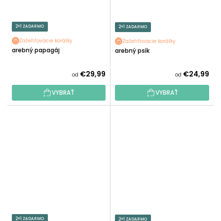
2+1 ZADARMO
2+1 ZADARMO
Zažehľovacie korálky
Zažehľovacie korálky
Farebný papagáj
Farebný psík
€29,99
€24,99
od
od
VYBRAŤ
VYBRAŤ
2+1 ZADARMO
2+1 ZADARMO