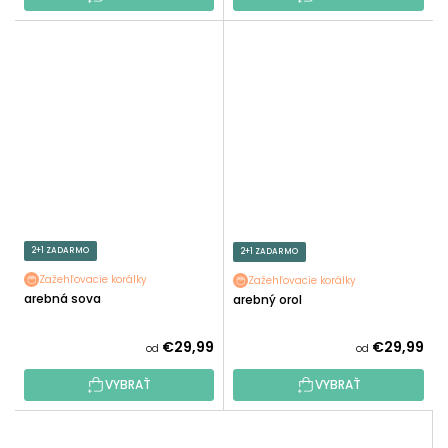
2+1 ZADARMO
2+1 ZADARMO
Zažehľovacie korálky
Zažehľovacie korálky
Farebná sova
Farebný orol
€29,99
€29,99
od
od
VYBRAŤ
VYBRAŤ