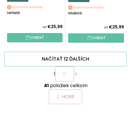
Zažehľovacie korálky
Zažehľovacie korálky
Garfield
Holubica
€25,99
€25,99
od
od
VYBRAŤ
VYBRAŤ
NAČÍTAŤ 12 ĎALŠÍCH
S
1
4
t
r
O
á
41
položiek celkom
v
n
l
k
HORE
á
o
d
v
a
a
Z
c
n
Á
i
i
e
P