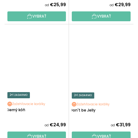
€25,99
€29,99
od
od
VYBRAŤ
VYBRAŤ
2+1 ZADARMO
2+1 ZADARMO
Zažehľovacie korálky
Zažehľovacie korálky
Čierný kôň
Don't be Jelly
€24,99
€31,99
od
od
VYBRAŤ
VYBRAŤ