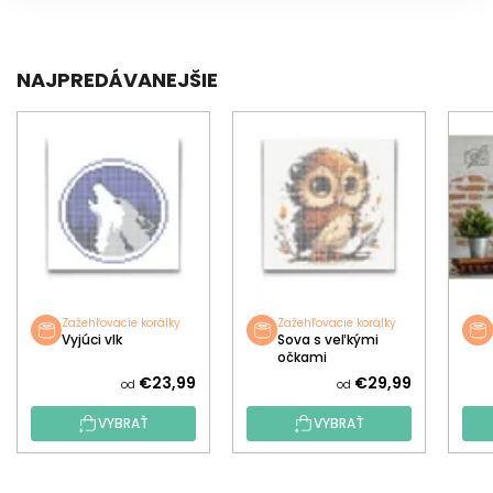
NAJPREDÁVANEJŠIE
Zažehľovacie korálky
Zažehľovacie korálky
Vyjúci vlk
Sova s veľkými
očkami
€23,99
€29,99
od
od
VYBRAŤ
VYBRAŤ