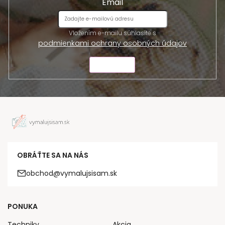
Email
Vložením e-mailu súhlasíte s
podmienkami ochrany osobných údajov
ODOSLAŤ
OBRÁŤTE SA NA NÁS
obchod@vymalujsisam.sk
PONUKA
Techniky
Akcia