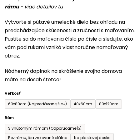
rámu
-
viac detailov tu
je
0,0
Vytvorte si pútavé umelecké dielo bez ohľadu na
z
predchádzajúce skúsenosti a zručnosti s maľovaním.
5
Pustite sa do maľovania číslo po čísle a sledujte, ako
hviezdičiek.
vám pod rukami vzniká vlastnoručne namaľovaný
obraz.
Nádherný doplnok na skrášlenie svojho domova
máte na dosah štetca!
Veľkosť
60x80cm (Najpredávanejšie⭐)
40x60cm
80x120cm
Rám
S vnútorným rámom (Odporúčame👍)
Bez rámu, iba zrolované plátno
Na plastovej doske