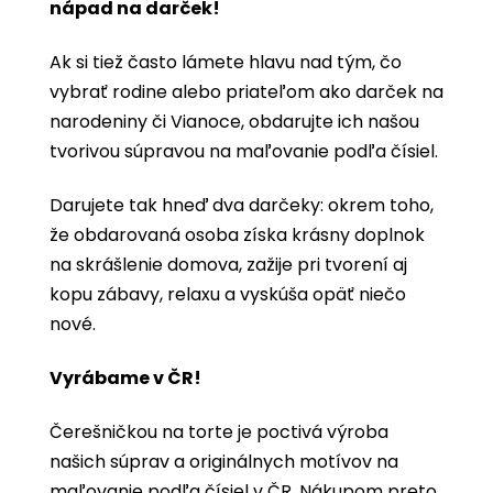
nápad na darček!
Ak si tiež často lámete hlavu nad tým, čo
vybrať rodine alebo priateľom ako darček na
narodeniny či Vianoce, obdarujte ich našou
tvorivou súpravou na maľovanie podľa čísiel.
Darujete tak hneď dva darčeky: okrem toho,
že obdarovaná osoba získa krásny doplnok
na skrášlenie domova, zažije pri tvorení aj
kopu zábavy, relaxu a vyskúša opäť niečo
nové.
Vyrábame v ČR!
Čerešničkou na torte je poctivá výroba
našich súprav a originálnych motívov na
maľovanie podľa čísiel v ČR. Nákupom preto