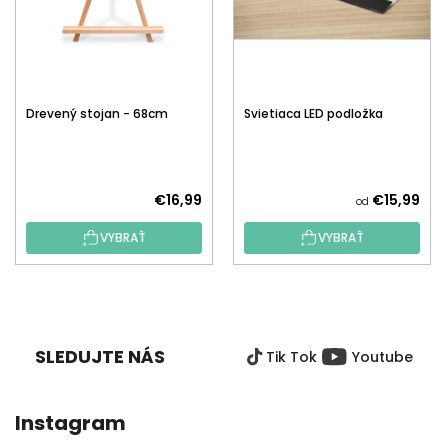
Drevený stojan - 68cm
Svietiaca LED podložka
€16,99
€15,99
od
VYBRAŤ
VYBRAŤ
Z
Á
P
SLEDUJTE NÁS
Tik Tok
Youtube
Ä
T
I
Instagram
E