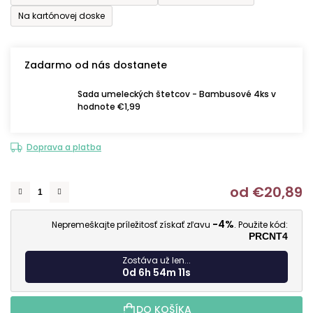
Na kartónovej doske
Zadarmo od nás dostanete
Sada umeleckých štetcov - Bambusové 4ks v
hodnote €1,99
Doprava a platba
od
€20,89
J
-4%
Nepremeškajte príležitosť získať zľavu
. Použite kód:
PRCNT4
Zostáva už len...
0d 6h 54m 10s
DO KOŠÍKA