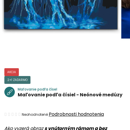
AKCIA
2+1 ZADARMO
Maľovanie podľa čísel
Maľovanie podľa čísiel - Neónové medúzy
Priemerné
Podrobnosti hodnotenia
Neohodnotené
hodnotenie
Ako vyzerá obraz
s vnútorným rámom a bez
produktu