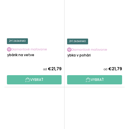
2+1 ZADARMO
2+1 ZADARMO
Diamantové maľovanie
Diamantové maľovanie
Rybárik na vetve
Rybka v pohári
€21,79
€21,79
od
od
VYBRAŤ
VYBRAŤ