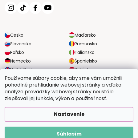
Česko
Maďarsko
Slovensko
Rumunsko
Poľsko
Taliansko
Nemecko
Španielsko
Veľká Británia
Rakúsko
Používame súbory cookie, aby sme vám umožnili
pohodlné prehliadanie webovej stránky a vďaka
SPOĽAHLIVÉ MOŽNOSTI DOPRAVY
analýze prevádzky webovej stránky neustále
zlepšovali jej funkcie, výkon a použiteľnosť.
BEZPEČNÉ MOŽNOSTI PLATBY
Nastavenie
Súhlasím
Copyright 2026
Vymalujsisam.sk
. Všetky práva vyhradené.