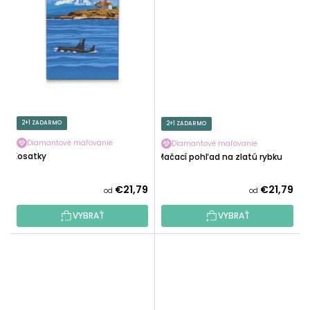
2+1 ZADARMO
2+1 ZADARMO
Diamantové maľovanie
Diamantové maľovanie
Kosatky
Mačací pohľad na zlatú rybku
€21,79
€21,79
od
od
VYBRAŤ
VYBRAŤ