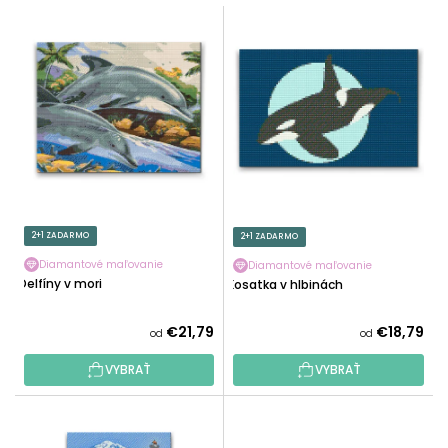
E
V
N
Ý
I
P
E
I
P
S
R
P
O
R
D
O
U
D
K
U
2+1 ZADARMO
2+1 ZADARMO
T
K
O
Diamantové maľovanie
Diamantové maľovanie
T
Delfíny v mori
Kosatka v hlbinách
V
O
V
€21,79
€18,79
od
od
VYBRAŤ
VYBRAŤ