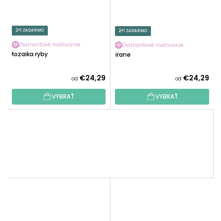
2+1 ZADARMO
2+1 ZADARMO
Diamantové maľovanie
Diamantové maľovanie
Mozaika ryby
Pirane
€24,29
€24,29
od
od
VYBRAŤ
VYBRAŤ