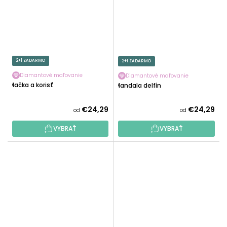
2+1 ZADARMO
2+1 ZADARMO
Diamantové maľovanie
Diamantové maľovanie
Mačka a korisť
Mandala delfín
€24,29
€24,29
od
od
VYBRAŤ
VYBRAŤ