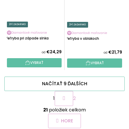
2+1 ZADARMO
2+1 ZADARMO
Diamantové maľovanie
Diamantové maľovanie
Veľryba pri západe slnka
Veľryba v oblakoch
€24,29
€21,79
od
od
VYBRAŤ
VYBRAŤ
NAČÍTAŤ 9 ĎALŠÍCH
S
1
2
t
r
O
á
21
položiek celkom
v
n
l
k
HORE
á
o