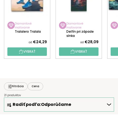
Diamantové
Diamantové
maľovanie
maľovanie
Tralalero Tralala
Delfín pri západe
slnka
€24,29
€28,09
od
od
VYBRAŤ
VYBRAŤ
Filtrácia
Cena
21 produktov
R
Radiť podľa:
Odporúčame
A
D