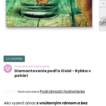
2+1 ZADARMO
Diamantové maľovanie
Diamantovanie podľa čísiel - Rybka v
pohári
Priemerné
Podrobnosti hodnotenia
Neohodnotené
hodnotenie
Ako vyzerá obraz
s vnútorným rámom a bez
produktu