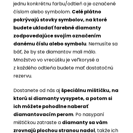
jednu konkrétnu farbu/odtieň a je označené
číslom alebo symbolom.
Celé plátno
pokrývajú stovky symbolov, na ktoré
budete ukladať farebné diamanty
zodpovedajúce svojím označením
danému číslu alebo symbolu
. Nemusíte sa
báť, že by ste diamantov mali málo.
Množstvo vo vrecúšku je veľkorysé a
z každého odtieňa budete mať dostatočnú
rezervu.
Dostanete od nás aj
špeciálnu mištičku, na
ktorú si diamanty vysypete, a potom si
ich môžete pohodlne naberať
diamantovacím perom
. Po nasypaní
mištičkou zatraste a
diamanty sa vám
zrovnajú plochou stranou nadol
, takže ich