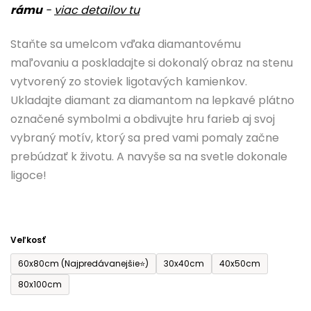
rámu
-
viac detailov tu
je
0,0
Staňte sa umelcom vďaka diamantovému
z
maľovaniu a poskladajte si dokonalý obraz na stenu
5
vytvorený zo stoviek ligotavých kamienkov.
hviezdičiek.
Ukladajte diamant za diamantom na lepkavé plátno
označené symbolmi a obdivujte hru farieb aj svoj
vybraný motív, ktorý sa pred vami pomaly začne
prebúdzať k životu. A navyše sa na svetle dokonale
ligoce!
Veľkosť
60x80cm (Najpredávanejšie⭐)
30x40cm
40x50cm
80x100cm