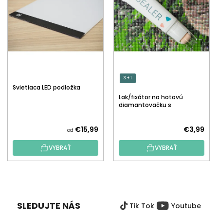
3 + 1
Svietiaca LED podložka
Lak/fixátor na hotovú
diamantovačku s
aplikátorom
€15,99
€3,99
od
VYBRAŤ
VYBRAŤ
Z
Á
P
SLEDUJTE NÁS
Tik Tok
Youtube
Ä