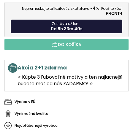
J
-4%
Nepremeškajte príležitosť získať zľavu
. Použite kód:
PRCNT4
Zostáva už len...
0d 8h 33m 39s
DO KOŠÍKA
Akcia 2+1 zdarma
⭐ Kúpte 3 ľubovoľné motívy a ten najlacnejší
budete mať od nás ZADARMO! ⭐
Výroba v EÚ
Výnimočná kvalita
Najobľúbenejší výrobca