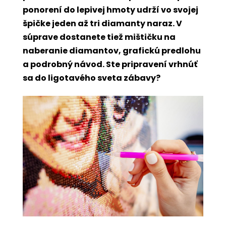
ponorení do lepivej hmoty udrží vo svojej
špičke jeden až tri diamanty naraz. V
súprave dostanete tiež mištičku na
naberanie diamantov, grafickú predlohu
a podrobný návod. Ste pripravení vrhnúť
sa do ligotavého sveta zábavy?