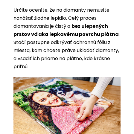
Určite oceníte, že na diamanty nemusíte
nanášať žiadne lepidlo. Celý proces
diamantovania je čistý a
bez ulepených
prstov vďaka lepkavému povrchu plátna
.
Stačí postupne odkrývať ochrannú fóliu z
miesta, kam chcete práve ukladať diamanty,
a vsadiť ich priamo na plátno, kde krásne
priľnú.