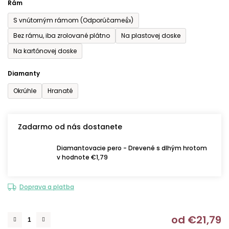
Rám
S vnútorným rámom (Odporúčame👍)
Bez rámu, iba zrolované plátno
Na plastovej doske
Na kartónovej doske
Diamanty
Okrúhle
Hranaté
Zadarmo od nás dostanete
Diamantovacie pero - Drevené s dlhým hrotom
v hodnote €1,79
Doprava a platba
od
€21,79