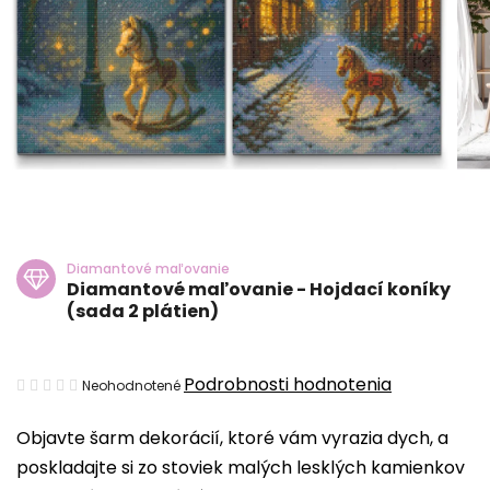
Diamantové maľovanie
Diamantové maľovanie - Hojdací koníky
(sada 2 plátien)
Priemerné
Podrobnosti hodnotenia
Neohodnotené
hodnotenie
Objavte šarm dekorácií, ktoré vám vyrazia dych, a
produktu
poskladajte si zo stoviek malých lesklých kamienkov
je