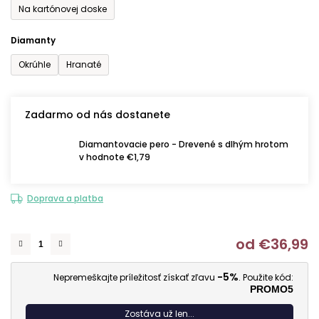
Na kartónovej doske
Diamanty
Okrúhle
Hranaté
Zadarmo od nás dostanete
Diamantovacie pero - Drevené s dlhým hrotom
v hodnote €1,79
Doprava a platba
od
€36,99
J
-5%
Nepremeškajte príležitosť získať zľavu
. Použite kód:
PROMO5
Zostáva už len...