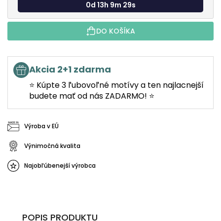
0d 13h 9m 28s
DO KOŠÍKA
Akcia 2+1 zdarma
⭐ Kúpte 3 ľubovoľné motívy a ten najlacnejší
budete mať od nás ZADARMO! ⭐
Výroba v EÚ
Výnimočná kvalita
Najobľúbenejší výrobca
POPIS PRODUKTU