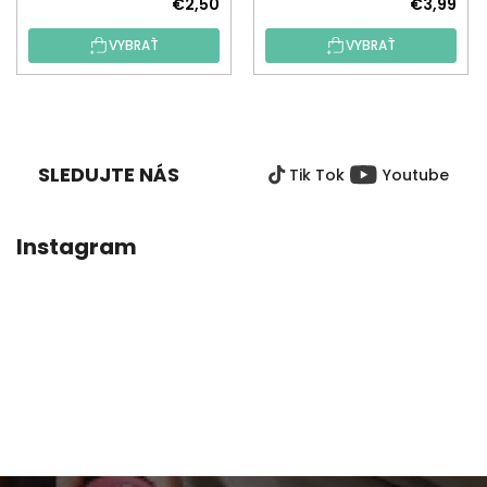
€2,50
€3,99
VYBRAŤ
VYBRAŤ
Z
Á
P
SLEDUJTE NÁS
Tik Tok
Youtube
Ä
T
I
Instagram
E