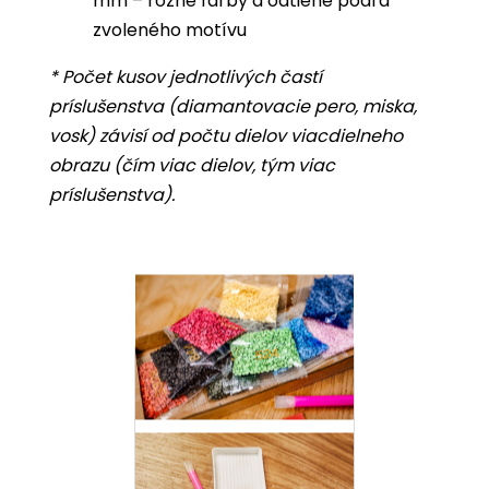
mm – rôzne farby a odtiene podľa
zvoleného motívu
* Počet kusov jednotlivých častí
príslušenstva (diamantovacie pero, miska,
vosk) závisí od počtu dielov viacdielneho
obrazu (čím viac dielov, tým viac
príslušenstva).