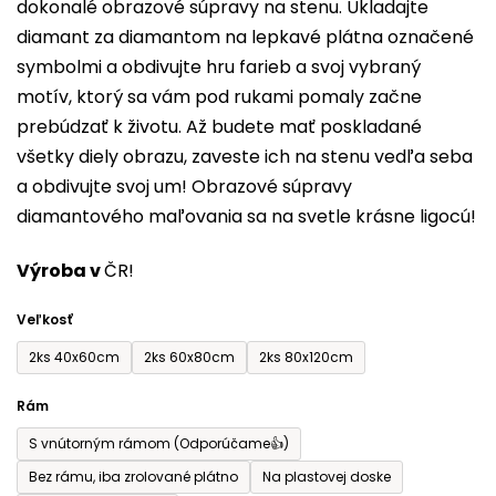
dokonalé obrazové súpravy na stenu. Ukladajte
0,0
diamant za diamantom na lepkavé plátna označené
z
symbolmi a obdivujte hru farieb a svoj vybraný
5
motív, ktorý sa vám pod rukami pomaly začne
hviezdičiek.
prebúdzať k životu. Až budete mať poskladané
všetky diely obrazu, zaveste ich na stenu vedľa seba
a obdivujte svoj um! Obrazové súpravy
diamantového maľovania sa na svetle krásne ligocú!
Výroba v
ČR!
Veľkosť
2ks 40x60cm
2ks 60x80cm
2ks 80x120cm
Rám
S vnútorným rámom (Odporúčame👍)
Bez rámu, iba zrolované plátno
Na plastovej doske