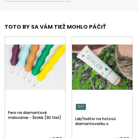
TOTO BY SA VÁM TIEŽ MOHLO PÁČIŤ
3 + 1
Pero na diamantové
malovanie - Široké (3D tlač)
Lak/fixátor na hotovú
diamantovačku s
aplikátorom