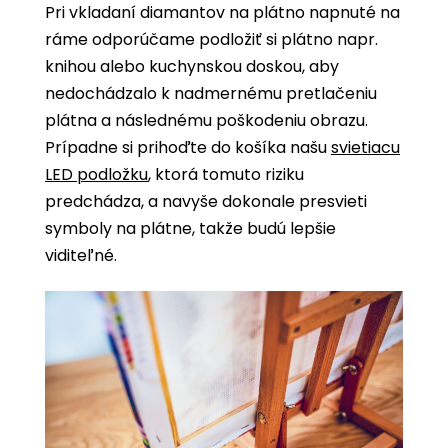
Pri
vkladaní diamantov na plátno napnuté na
ráme
odporúčame podložiť si plátno napr.
knihou alebo kuchynskou doskou, aby
nedochádzalo k nadmernému pretlačeniu
plátna a následnému poškodeniu obrazu.
Prípadne si prihoďte do košíka našu
svietiacu
LED podložku
, ktorá tomuto riziku
predchádza, a navyše dokonale presvieti
symboly na plátne, takže budú lepšie
viditeľné.