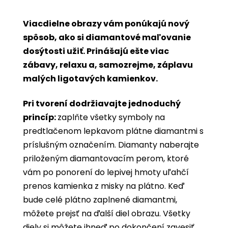
Viacdielne obrazy vám ponúkajú nový
spôsob, ako si diamantové maľovanie
dosýtosti užiť. Prinášajú ešte viac
zábavy, relaxu a, samozrejme, záplavu
malých ligotavých kamienkov.
Pri tvorení dodržiavajte jednoduchý
princíp:
zaplňte všetky symboly na
predtlačenom lepkavom plátne diamantmi s
príslušným označením. Diamanty naberajte
priloženým diamantovacím perom, ktoré
vám po ponorení do lepivej hmoty uľahčí
prenos kamienka z misky na plátno. Keď
bude celé plátno zaplnené diamantmi,
môžete prejsť na ďalší diel obrazu. Všetky
diely si môžete ihneď po dokončení zavesiť