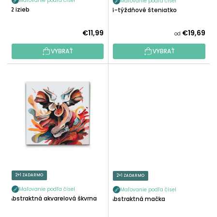
O
Maľovanie podľa čísel
Maľovanie podľa čísel
T
12 izieb
4-týždňové šteniatko
V
O
V
€11,99
€19,69
od
VYBRAŤ
VYBRAŤ
2+1 ZADARMO
2+1 ZADARMO
Maľovanie podľa čísel
Maľovanie podľa čísel
Abstraktná akvarelová škvrna
Abstraktná mačka