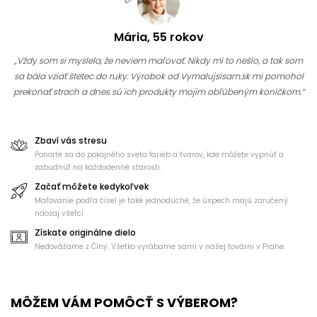
Mária, 55 rokov
„Vždy som si myslela, že neviem maľovať. Nikdy mi to nešlo, a tak som
sa bála vziať štetec do ruky. Výrobok od Vymalujsisam.sk mi pomohol
prekonať strach a dnes sú ich produkty mojim obľúbeným koníčkom.“
Zbaví vás stresu
Ponorte sa do pokojného sveta farieb a tvarov, kde môžete vypnúť a
zabudnúť na každodenné starosti.
Začať môžete kedykoľvek
Maľovanie podľa čísel je také jednoduché, že úspech majú zaručený
naozaj všetci.
Získate originálne dielo
Nedovážame z Číny. Všetko vyrábame sami v našej továrni v Prahe.
MÔŽEM VÁM POMÔCŤ S VÝBEROM?