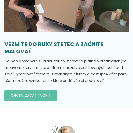
VEZMITE DO RUKY ŠTETEC A ZAČNITE
MAĽOVAŤ
Od nás dostanete súpravu farieb, štetcov a plátno s predkresleným
motívom, ktorý sme rozdelili na množstvo očíslovaných políčok. Tie
stačí vymaľovať farbami s rovnakým číslom a postupne vám pred
očami začne vznikať dielo, ktoré budú všetci obdivovať.
CHCEM ZAČAŤ TVORIŤ