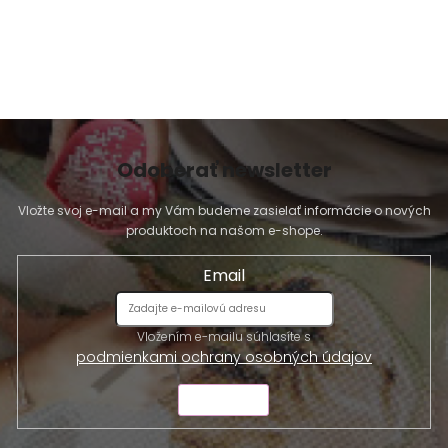
p
i
s
u
Odoberať newsletter
Vložte svoj e-mail a my Vám budeme zasielať informácie o nových
produktoch na našom e-shope.
Email
Vložením e-mailu súhlasíte s
podmienkami ochrany osobných údajov
ODOSLAŤ