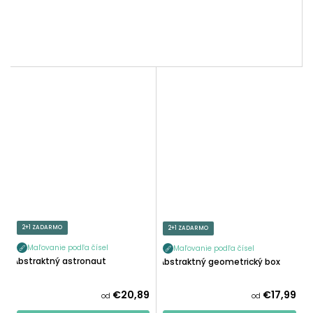
2+1 ZADARMO
2+1 ZADARMO
Maľovanie podľa čísel
Maľovanie podľa čísel
Abstraktný astronaut
Abstraktný geometrický box
€20,89
€17,99
od
od