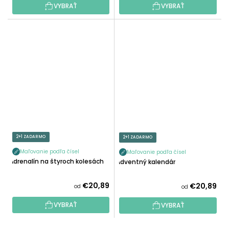
VYBRAŤ
VYBRAŤ
2+1 ZADARMO
2+1 ZADARMO
Maľovanie podľa čísel
Maľovanie podľa čísel
Adrenalín na štyroch kolesách
Adventný kalendár
€20,89
€20,89
od
od
VYBRAŤ
VYBRAŤ