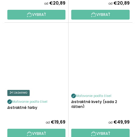
€20,89
€20,89
od
od
VYBRAŤ
VYBRAŤ
2+1 ZADARMO
Maľovanie podľa čísel
Abstraktné kvety (sada 2
Maľovanie podľa čísel
plátien)
Abstraktné farby
€19,69
€49,99
od
od
VYBRAŤ
VYBRAŤ