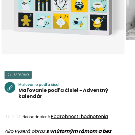
2+1 ZADARMO
Maľovanie podľa čísel
Maľovanie podľa čísiel - Adventný
kalendár
Priemerné
Podrobnosti hodnotenia
Neohodnotené
hodnotenie
Ako vyzerá obraz
s vnútorným rámom a bez
produktu