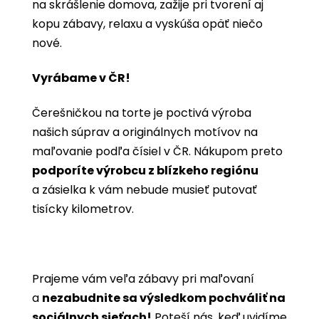
na skrášlenie domova, zažije pri tvorení aj
kopu zábavy, relaxu a vyskúša opäť niečo
nové.
Vyrábame v ČR!
Čerešničkou na torte je poctivá výroba
našich súprav a originálnych motívov na
maľovanie podľa čísiel v ČR. Nákupom preto
podporíte výrobcu z blízkeho regiónu
a zásielka k vám nebude musieť putovať
tisícky kilometrov.
Prajeme vám veľa zábavy pri maľovaní
a
nezabudnite sa výsledkom pochváliť na
sociálnych sieťach!
Poteší nás, keď uvidíme