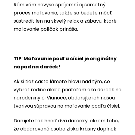
Rám vám navyše spríjemní aj samotný
proces maľovania, takže sa budete môcť
sústrediť len na skvelý relax a zábavu, ktoré
maľovanie políčok prináša.
TIP: Maľovanie podľa čísiel je originálny
nápad na darček!
Ak si tiež často lámete hlavu nad tým, čo
vybrať rodine alebo priateľom ako darček na
narodeniny či Vianoce, obdarujte ich našou
tvorivou súpravou na maľovanie podľa čísiel.
Darujete tak hneď dva darčeky: okrem toho,
že obdarovaná osoba získa krásny doplnok