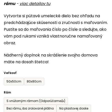
rámu
-
viac detailov tu
je
0,0
Vytvorte si pútavé umelecké dielo bez ohľadu na
z
predchádzajúce skúsenosti a zručnosti s maľovaním.
5
Pustite sa do maľovania číslo po čísle a sledujte, ako
hviezdičiek.
vám pod rukami vzniká vlastnoručne namaľovaný
obraz.
Nádherný doplnok na skrášlenie svojho domova
máte na dosah štetca!
Veľkosť
50x50cm
80x80cm
Rám
S vnútorným rámom (Odporúčame👍)
Bez rámu, iba zrolované plátno
Na plastovej doske