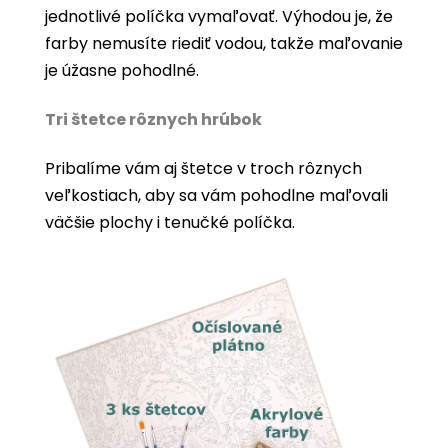
jednotlivé políčka vymaľovať. Výhodou je, že
farby nemusíte riediť vodou, takže maľovanie
je úžasne pohodlné.
Tri štetce rôznych hrúbok
Pribalíme vám aj štetce v troch rôznych
veľkostiach, aby sa vám pohodlne maľovali
väčšie plochy i tenučké políčka.