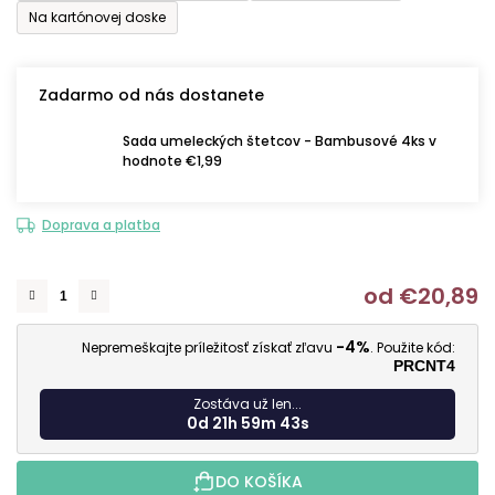
Na kartónovej doske
Zadarmo od nás dostanete
Sada umeleckých štetcov - Bambusové 4ks v
hodnote €1,99
Doprava a platba
od
€20,89
J
-4%
Nepremeškajte príležitosť získať zľavu
. Použite kód:
PRCNT4
Zostáva už len...
0d 21h 59m 42s
DO KOŠÍKA