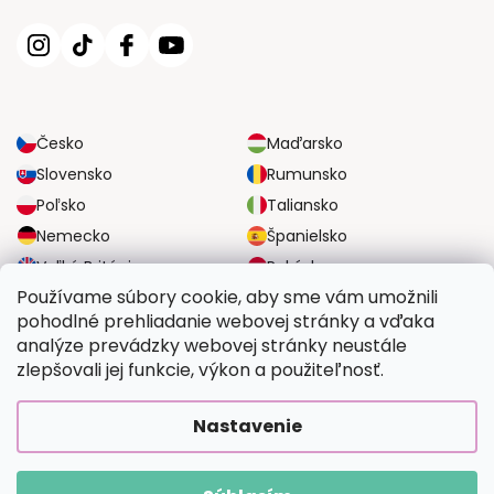
Česko
Maďarsko
Slovensko
Rumunsko
Poľsko
Taliansko
Nemecko
Španielsko
Veľká Británia
Rakúsko
Používame súbory cookie, aby sme vám umožnili
pohodlné prehliadanie webovej stránky a vďaka
SPOĽAHLIVÉ MOŽNOSTI DOPRAVY
analýze prevádzky webovej stránky neustále
zlepšovali jej funkcie, výkon a použiteľnosť.
BEZPEČNÉ MOŽNOSTI PLATBY
Nastavenie