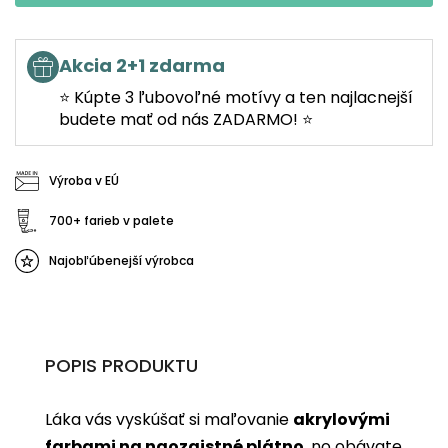
Akcia 2+1 zdarma
⭐ Kúpte 3 ľubovoľné motívy a ten najlacnejší
budete mať od nás ZADARMO! ⭐
Výroba v EÚ
700+ farieb v palete
Najobľúbenejší výrobca
POPIS PRODUKTU
Láka vás vyskúšať si maľovanie
akrylovými
farbami na naozajstné plátno
, no obávate