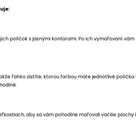
uje:
ých políčok s jasnými kontúrami. Po ich vymaľovaní vá
akže ľahko zistíte, ktorou farbou máte jednotlivé políčk
hodlné.
eľkostiach, aby sa vám pohodlne maľovali väčšie plochy i