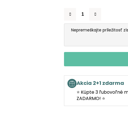
Nepremeškajte príležitosť zí
Akcia 2+1 zdarma
⭐ Kúpte 3 ľubovoľné m
ZADARMO! ⭐