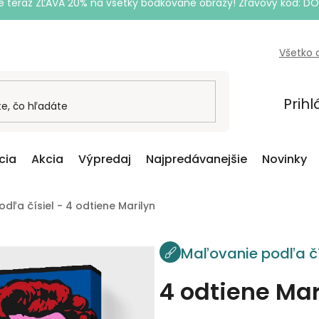
e teraz ZĽAVA 20% na všetky bodkované obrazy! Zľavový kód: D
Všetko 
Prihl
cia
Akcia
Výpredaj
Najpredávanejšie
Novinky
dľa čísiel - 4 odtiene Marilyn
Maľovanie podľa čí
4 odtiene Mar