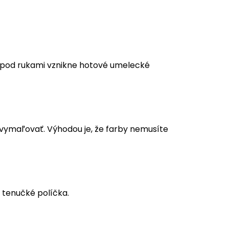
m pod rukami vznikne hotové umelecké
a vymaľovať. Výhodou je, že farby nemusíte
 tenučké políčka.