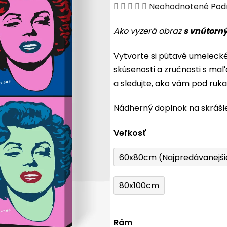
Priemerné
Neohodnotené
Pod
hodnotenie
Ako vyzerá obraz
s vnútorn
produktu
je
Vytvorte si pútavé umeleck
0,0
skúsenosti a zručnosti s maľ
z
a sledujte, ako vám pod ruk
5
hviezdičiek.
Nádherný doplnok na skrášl
Veľkosť
60x80cm (Najpredávanejši
80x100cm
Rám