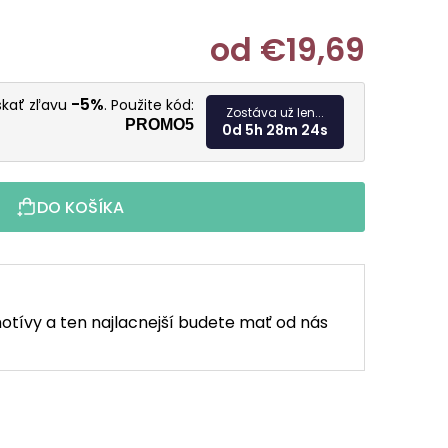
od
€19,69
Jednotkov
-5%
skať zľavu
. Použite kód:
Zostáva už len...
PROMO5
0d 5h 28m 23s
DO KOŠÍKA
otívy a ten najlacnejší budete mať od nás