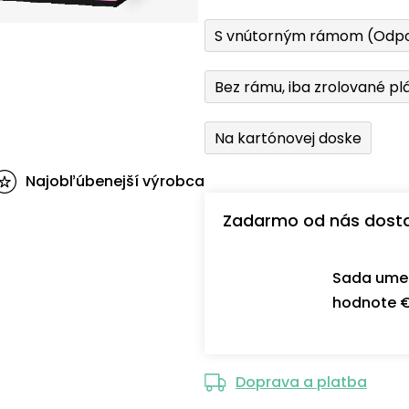
S vnútorným rámom (Odp
Bez rámu, iba zrolované pl
Na kartónovej doske
Najobľúbenejší výrobca
Zadarmo od nás dost
Sada umel
hodnote €
Doprava a platba