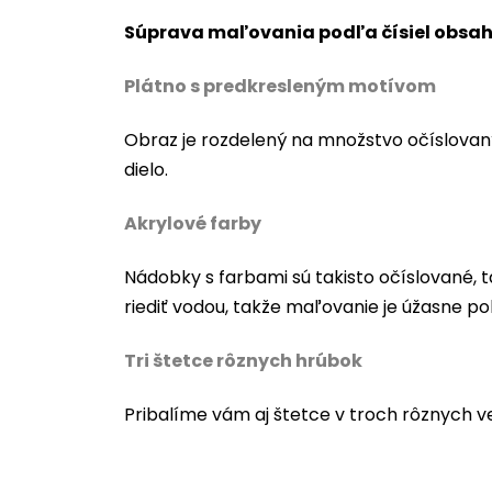
Súprava maľovania podľa čísiel obsah
Plátno s predkresleným motívom
Obraz je rozdelený na množstvo očíslovan
dielo.
Akrylové farby
Nádobky s farbami sú takisto očíslované, t
riediť vodou, takže maľovanie je úžasne po
Tri štetce rôznych hrúbok
Pribalíme vám aj štetce v troch rôznych v