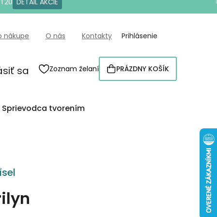
OT20
DETAIL AKCIE
o nákupe
O nás
Kontakty
Prihlásenie
ásiť sa
Zoznam želaní
PRÁZDNY KOŠÍK
NÁKUPNÝ
KOŠÍK
Sprievodca tvorením
sel
ilyn