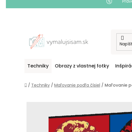
Práv
Prejsť
na
obsah
Techniky
Obrazy z vlastnej fotky
Inšpirá
Domov
/
Techniky
/
Maľovanie podľa čísiel
/
Maľovanie po