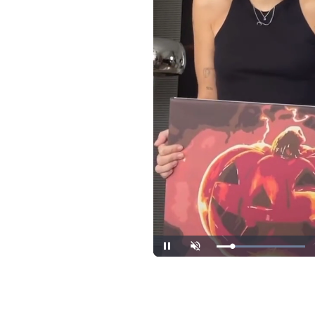
Loaded
:
Unmute
100.00%