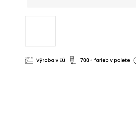
Výroba v EÚ
700+ farieb v palete