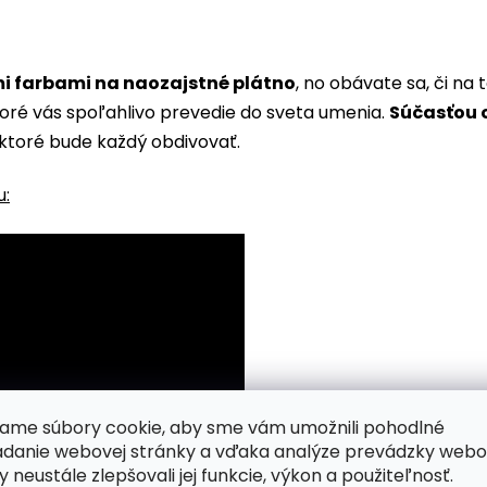
i farbami na naozajstné plátno
, no obávate sa, či n
toré vás spoľahlivo prevedie do sveta umenia.
Súčasťou o
ktoré bude každý obdivovať.
u:
ame súbory cookie, aby sme vám umožnili pohodlné
adanie webovej stránky a vďaka analýze prevádzky webo
y neustále zlepšovali jej funkcie, výkon a použiteľnosť.