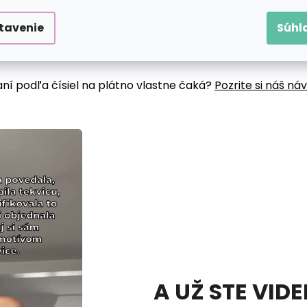
tavenie
Súhl
aní podľa čísiel na plátno vlastne čaká?
Pozrite si náš ná
A UŽ STE VID