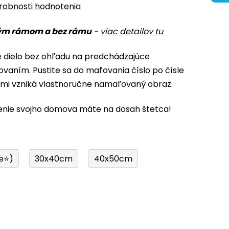
robnosti hodnotenia
ým rámom a bez rámu
-
viac detailov tu
é dielo bez ohľadu na predchádzajúce
ovaním. Pustite sa do maľovania číslo po čísle
ami vzniká vlastnoručne namaľovaný obraz.
enie svojho domova máte na dosah štetca!
e⭐)
30x40cm
40x50cm