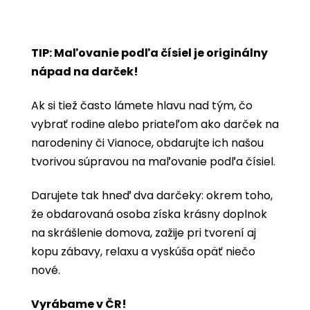
TIP: Maľovanie podľa čísiel je originálny
nápad na darček!
Ak si tiež často lámete hlavu nad tým, čo
vybrať rodine alebo priateľom ako darček na
narodeniny či Vianoce, obdarujte ich našou
tvorivou súpravou na maľovanie podľa čísiel.
Darujete tak hneď dva darčeky: okrem toho,
že obdarovaná osoba získa krásny doplnok
na skrášlenie domova, zažije pri tvorení aj
kopu zábavy, relaxu a vyskúša opäť niečo
nové.
Vyrábame v ČR!