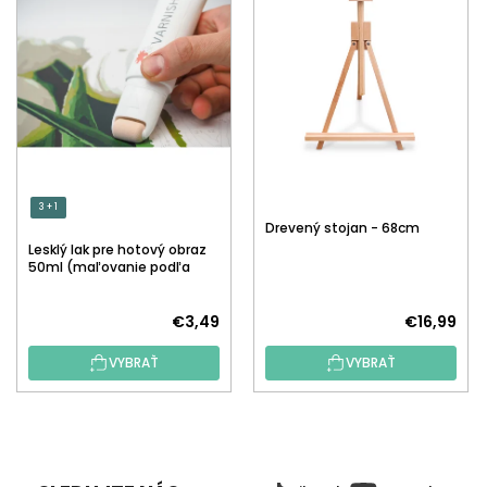
3 + 1
Drevený stojan - 68cm
Lesklý lak pre hotový obraz
50ml (maľovanie podľa
čísiel)
€3,49
€16,99
VYBRAŤ
VYBRAŤ
Z
Á
P