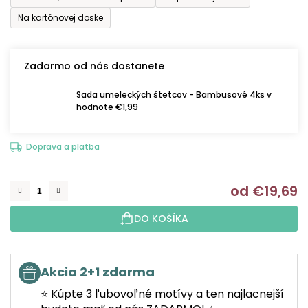
Na kartónovej doske
Zadarmo od nás dostanete
Sada umeleckých štetcov - Bambusové 4ks v
hodnote €1,99
Doprava a platba
od
€19,69
J
DO KOŠÍKA
Akcia 2+1 zdarma
⭐ Kúpte 3 ľubovoľné motívy a ten najlacnejší