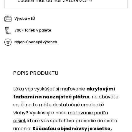
budete mať od nás ZADARMO! ⭐
Výroba v EÚ
700+ farieb v palete
Najobľúbenejší výrobca
POPIS PRODUKTU
Láka vás vyskúšať si maľovanie
akrylovými
farbami na naozajstné plátno
, no obávate
sa, či na to máte dostatočné umelecké
vlohy? Vyskúšajte naše
maľovanie podľa
čísiel
, ktoré vás spoľahlivo prevedie do sveta
umenia.
Súčasťou objednávky je všetko,