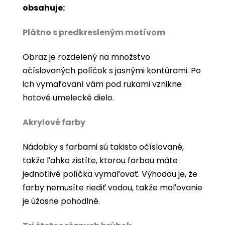
obsahuje:
Plátno s predkresleným motívom
Obraz je rozdelený na množstvo
očíslovaných políčok s jasnými kontúrami. Po
ich vymaľovaní vám pod rukami vznikne
hotové umelecké dielo.
Akrylové farby
Nádobky s farbami sú takisto očíslované,
takže ľahko zistíte, ktorou farbou máte
jednotlivé políčka vymaľovať. Výhodou je, že
farby nemusíte riediť vodou, takže maľovanie
je úžasne pohodlné.