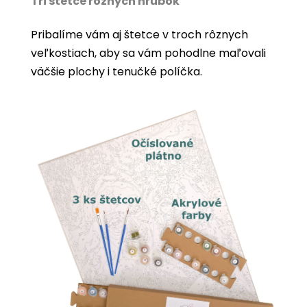
Tri štetce rôznych hrúbok
Pribalíme vám aj štetce v troch rôznych
veľkostiach, aby sa vám pohodlne maľovali
väčšie plochy i tenučké políčka.