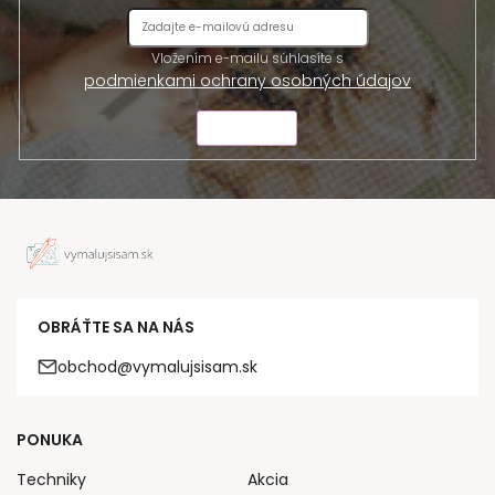
Vložením e-mailu súhlasíte s
podmienkami ochrany osobných údajov
ODOSLAŤ
OBRÁŤTE SA NA NÁS
obchod@vymalujsisam.sk
PONUKA
Techniky
Akcia