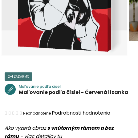
2+1 ZADARMO
Maľovanie podľa čísel
Maľovanie podľa čísiel - Červená lízanka
Priemerné
Podrobnosti hodnotenia
Neohodnotené
hodnotenie
Ako vyzerá obraz
s vnútorným rámom a bez
produktu
rámu
-
viac detailov tu
je