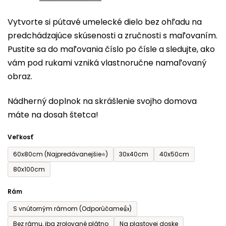
0,0
Vytvorte si pútavé umelecké dielo bez ohľadu na
z
predchádzajúce skúsenosti a zručnosti s maľovaním.
5
Pustite sa do maľovania číslo po čísle a sledujte, ako
hviezdičiek.
vám pod rukami vzniká vlastnoručne namaľovaný
obraz.
Nádherný doplnok na skrášlenie svojho domova
máte na dosah štetca!
Veľkosť
60x80cm (Najpredávanejšie⭐)
30x40cm
40x50cm
80x100cm
Rám
S vnútorným rámom (Odporúčame👍)
Bez rámu, iba zrolované plátno
Na plastovej doske