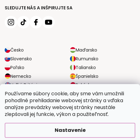
SLEDUJTE NÁS A INŠPIRUJTE SA
Česko
Maďarsko
Slovensko
Rumunsko
Poľsko
Taliansko
Nemecko
Španielsko
Veľká Británia
Rakúsko
Používame súbory cookie, aby sme vám umožnili
pohodlné prehliadanie webovej stránky a vďaka
SPOĽAHLIVÉ MOŽNOSTI DOPRAVY
analýze prevádzky webovej stránky neustále
zlepšovali jej funkcie, výkon a použiteľnosť.
BEZPEČNÉ MOŽNOSTI PLATBY
Nastavenie