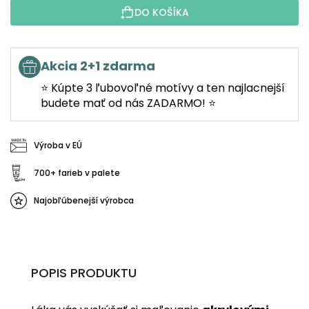
DO KOŠÍKA
Akcia 2+1 zdarma
⭐ Kúpte 3 ľubovoľné motívy a ten najlacnejší
budete mať od nás ZADARMO! ⭐
Výroba v EÚ
700+ farieb v palete
Najobľúbenejší výrobca
POPIS PRODUKTU