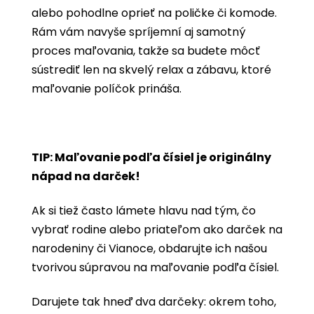
alebo pohodlne oprieť na poličke či komode.
Rám vám navyše spríjemní aj samotný
proces maľovania, takže sa budete môcť
sústrediť len na skvelý relax a zábavu, ktoré
maľovanie políčok prináša.
TIP: Maľovanie podľa čísiel je originálny
nápad na darček!
Ak si tiež často lámete hlavu nad tým, čo
vybrať rodine alebo priateľom ako darček na
narodeniny či Vianoce, obdarujte ich našou
tvorivou súpravou na maľovanie podľa čísiel.
Darujete tak hneď dva darčeky: okrem toho,