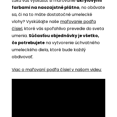
Láka vás vyskúšať si maľovanie
akrylovými
farbami na naozajstné plátno
, no obávate
sa, či na to máte dostatočné umelecké
vlohy? Vyskúšajte naše
maľovanie podľa
čísiel
, ktoré vás spoľahlivo prevedie do sveta
umenia.
Súčasťou objednávky je všetko,
čo potrebujete
na vytvorenie úchvatného
umeleckého diela, ktoré bude každý
obdivovať.
Viac o maľovaní podľa čísiel v našom videu: