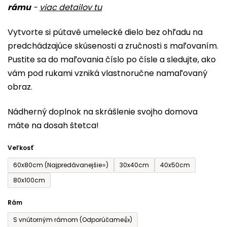
rámu
-
viac detailov tu
je
0,0
Vytvorte si pútavé umelecké dielo bez ohľadu na
z
predchádzajúce skúsenosti a zručnosti s maľovaním.
5
Pustite sa do maľovania číslo po čísle a sledujte, ako
hviezdičiek.
vám pod rukami vzniká vlastnoručne namaľovaný
obraz.
Nádherný doplnok na skrášlenie svojho domova
máte na dosah štetca!
Veľkosť
60x80cm (Najpredávanejšie⭐)
30x40cm
40x50cm
80x100cm
Rám
S vnútorným rámom (Odporúčame👍)