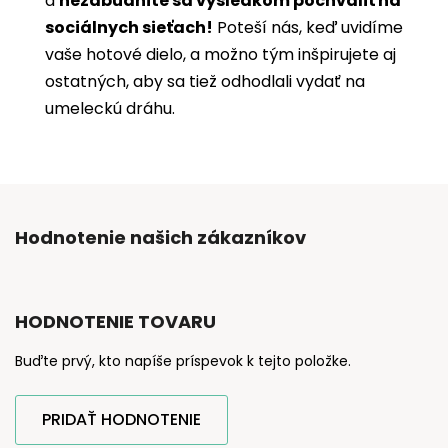
a
nezabudnite sa výsledkom pochváliť na
sociálnych sieťach!
Poteší nás, keď uvidíme
vaše hotové dielo, a možno tým inšpirujete aj
ostatných, aby sa tiež odhodlali vydať na
umeleckú dráhu.
Hodnotenie našich zákazníkov
HODNOTENIE TOVARU
Buďte prvý, kto napíše príspevok k tejto položke.
PRIDAŤ HODNOTENIE