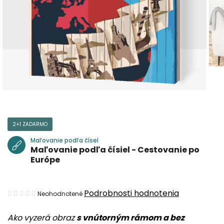
2+1 ZADARMO
Maľovanie podľa čísel
Maľovanie podľa čísiel - Cestovanie po
Európe
Priemerné
Podrobnosti hodnotenia
Neohodnotené
hodnotenie
Ako vyzerá obraz
s vnútorným rámom a bez
produktu