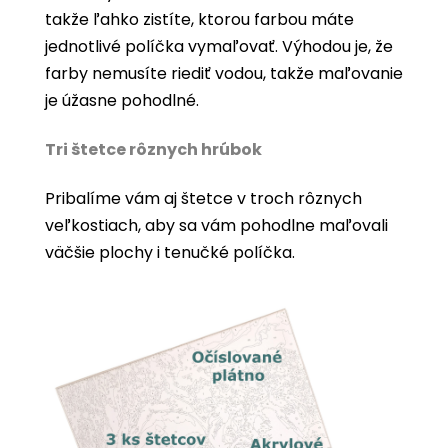
takže ľahko zistíte, ktorou farbou máte
jednotlivé políčka vymaľovať. Výhodou je, že
farby nemusíte riediť vodou, takže maľovanie
je úžasne pohodlné.
Tri štetce rôznych hrúbok
Pribalíme vám aj štetce v troch rôznych
veľkostiach, aby sa vám pohodlne maľovali
väčšie plochy i tenučké políčka.