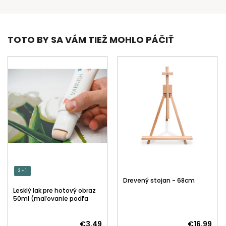
TOTO BY SA VÁM TIEŽ MOHLO PÁČIŤ
3 + 1
Drevený stojan - 68cm
Lesklý lak pre hotový obraz
50ml (maľovanie podľa
čísiel)
€3,49
€16,99