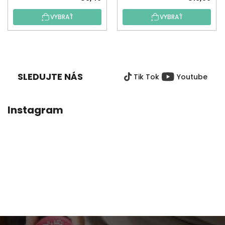
VYBRAŤ
VYBRAŤ
Z
Á
P
SLEDUJTE NÁS
Tik Tok
Youtube
Ä
T
I
Instagram
E