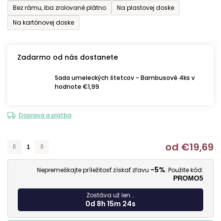
Bez rámu, iba zrolované plátno
Na plastovej doske
Na kartónovej doske
Zadarmo od nás dostanete
Sada umeleckých štetcov - Bambusové 4ks v
hodnote €1,99
Doprava a platba
od
€19,69
J
-5%
Nepremeškajte príležitosť získať zľavu
. Použite kód:
PROMO5
Zostáva už len...
0d 8h 15m 23s