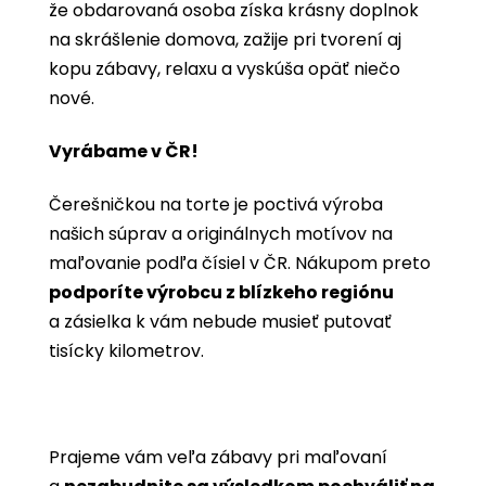
že obdarovaná osoba získa krásny doplnok
na skrášlenie domova, zažije pri tvorení aj
kopu zábavy, relaxu a vyskúša opäť niečo
nové.
Vyrábame v ČR!
Čerešničkou na torte je poctivá výroba
našich súprav a originálnych motívov na
maľovanie podľa čísiel v ČR. Nákupom preto
podporíte výrobcu z blízkeho regiónu
a zásielka k vám nebude musieť putovať
tisícky kilometrov.
Prajeme vám veľa zábavy pri maľovaní