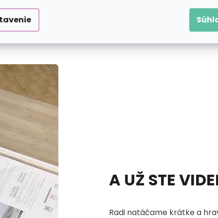
tavenie
Súhl
aní podľa čísiel na plátno vlastne čaká?
Pozrite si náš ná
A UŽ STE VID
Radi natáčame krátke a hrav