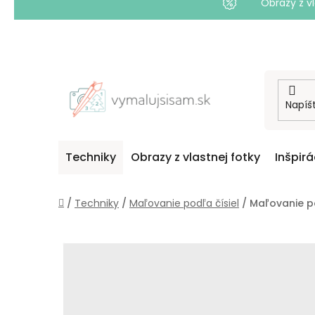
Obrazy z vl
Prejsť
na
obsah
Techniky
Obrazy z vlastnej fotky
Inšpirá
Domov
/
Techniky
/
Maľovanie podľa čísiel
/
Maľovanie p