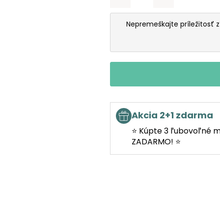
Nepremeškajte príležitosť 
Akcia 2+1 zdarma
⭐ Kúpte 3 ľubovoľné m
ZADARMO! ⭐