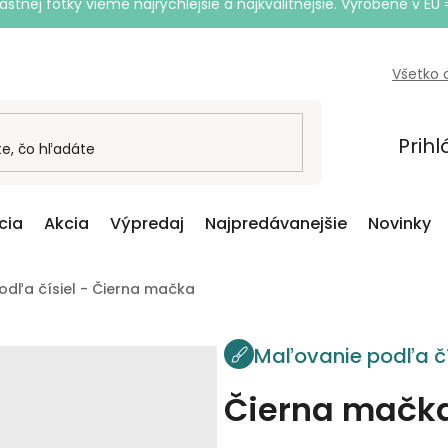
astnej fotky vieme najrýchlejšie a najkvalitnejšie. Vyrobené v EÚ 
Všetko 
Prihl
cia
Akcia
Výpredaj
Najpredávanejšie
Novinky
odľa čísiel - Čierna mačka
Maľovanie podľa čí
Čierna mačk