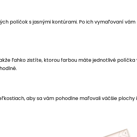
ých políčok s jasnými kontúrami. Po ich vymaľovaní vá
akže ľahko zistíte, ktorou farbou máte jednotlivé políčk
hodlné.
eľkostiach, aby sa vám pohodlne maľovali väčšie plochy i