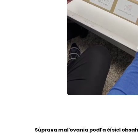
Loaded
:
Unmute
70.32%
Súprava maľovania podľa čísiel obsah