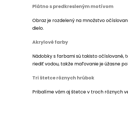
Plátno s predkresleným motívom
Obraz je rozdelený na množstvo očíslovan
dielo.
Akrylové farby
Nádobky s farbami sú takisto očíslované, t
riediť vodou, takže maľovanie je úžasne po
Tri štetce rôznych hrúbok
Pribalíme vám aj štetce v troch rôznych v