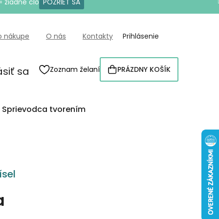
= žiadne clo
POZRIEŤ SA
o nákupe
O nás
Kontakty
Prihlásenie
ásiť sa
Zoznam želaní
PRÁZDNY KOŠÍK
NÁKUPNÝ
KOŠÍK
Sprievodca tvorením
sel
a