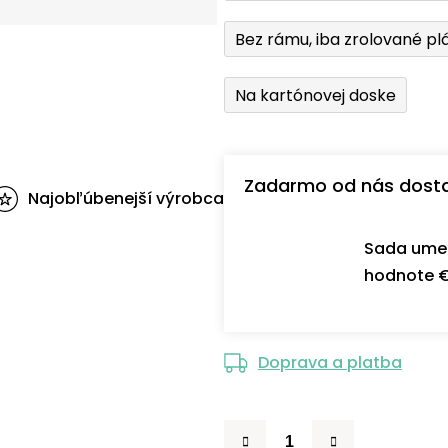
Bez rámu, iba zrolované pl
Na kartónovej doske
Zadarmo od nás dost
Najobľúbenejší výrobca
Sada umel
hodnote €
Doprava a platba