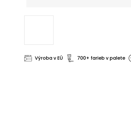
Výroba v EÚ
700+ farieb v palete