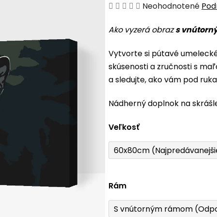
Priemerné
Neohodnotené
Pod
hodnotenie
Ako vyzerá obraz
s vnútorn
produktu
je
Vytvorte si pútavé umeleck
0,0
skúsenosti a zručnosti s maľ
z
a sledujte, ako vám pod ruk
5
hviezdičiek.
Nádherný doplnok na skrášl
Veľkosť
60x80cm (Najpredávanejši
Rám
S vnútorným rámom (Odp