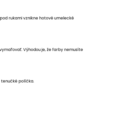
m pod rukami vznikne hotové umelecké
a vymaľovať. Výhodou je, že farby nemusíte
 tenučké políčka.