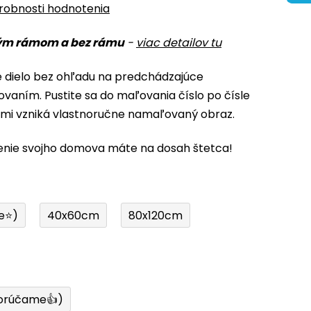
robnosti hodnotenia
ým rámom a bez rámu
-
viac detailov tu
é dielo bez ohľadu na predchádzajúce
ovaním. Pustite sa do maľovania číslo po čísle
ami vzniká vlastnoručne namaľovaný obraz.
enie svojho domova máte na dosah štetca!
e⭐)
40x60cm
80x120cm
orúčame👍)