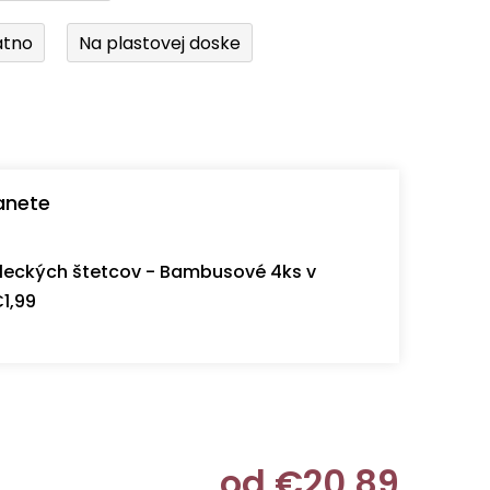
átno
Na plastovej doske
anete
eckých štetcov - Bambusové 4ks v
1,99
od
€20,89