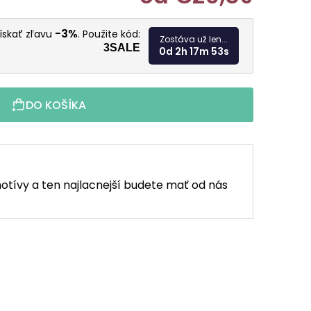
Jednotkov
-3%
získať zľavu
. Použite kód:
Zostáva už len...
3SALE
0d 2h 17m 52s
DO KOŠÍKA
otívy a ten najlacnejší budete mať od nás