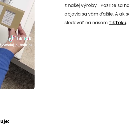
z našej výroby... Pozrite sa n
objavia sa vám ďalšie. A ak 
sledovať na našom
TikToku
.
uje: