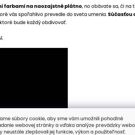
i farbami na naozajstné plátno
, no obávate sa, či n
toré vás spoľahlivo prevedie do sveta umenia.
Súčasťou o
ktoré bude každý obdivovať.
u:
ame súbory cookie, aby sme vám umožnili pohodlné
adanie webovej stránky a vďaka analýze prevádzky webo
y neustále zlepšovali jej funkcie, výkon a použiteľnosť.