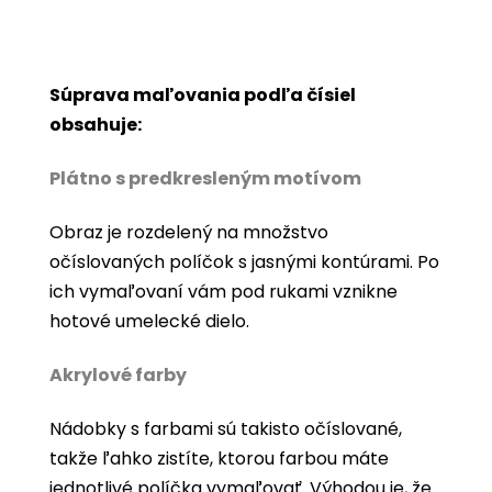
Súprava maľovania podľa čísiel
obsahuje:
Plátno s predkresleným motívom
Obraz je rozdelený na množstvo
očíslovaných políčok s jasnými kontúrami. Po
ich vymaľovaní vám pod rukami vznikne
hotové umelecké dielo.
Akrylové farby
Nádobky s farbami sú takisto očíslované,
takže ľahko zistíte, ktorou farbou máte
jednotlivé políčka vymaľovať. Výhodou je, že