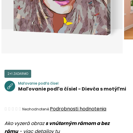
2+1 ZADARMO
Maľovanie podľa čísel
Maľovanie podľa čísiel - Dievča s motýľmi
Priemerné
Podrobnosti hodnotenia
Neohodnotené
hodnotenie
Ako vyzerá obraz
s vnútorným rámom a bez
produktu
rámu
-
viac detailov tu
je