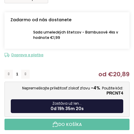
Zadarmo od nás dostanete
Sada umeleckých štetcov - Bambusové 4ks v
hodnote €1,99
Doprava a platba
od
€20,89
J
-4%
Nepremeškajte príležitosť získať zľavu
. Použite kód:
PRCNT4
Zostáva už len...
0d 19h 35m 19s
DO KOŠÍKA