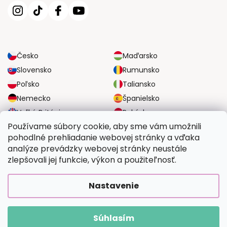
Česko
Maďarsko
Slovensko
Rumunsko
Poľsko
Taliansko
Nemecko
Španielsko
Veľká Británia
Rakúsko
Používame súbory cookie, aby sme vám umožnili
pohodlné prehliadanie webovej stránky a vďaka
SPOĽAHLIVÉ MOŽNOSTI DOPRAVY
analýze prevádzky webovej stránky neustále
zlepšovali jej funkcie, výkon a použiteľnosť.
BEZPEČNÉ MOŽNOSTI PLATBY
Nastavenie
Súhlasím
Copyright 2026
Vymalujsisam.sk
. Všetky práva vyhradené.