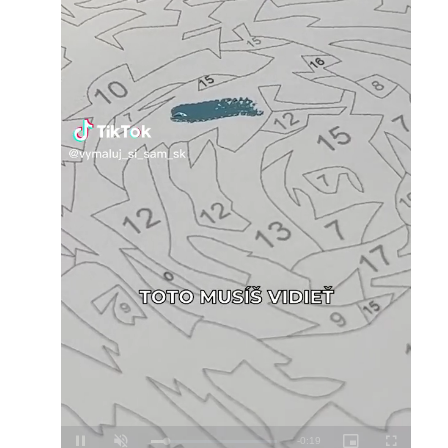
Loaded
:
Unmute