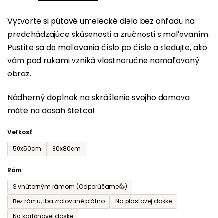
0,0
Vytvorte si pútavé umelecké dielo bez ohľadu na
z
predchádzajúce skúsenosti a zručnosti s maľovaním.
5
Pustite sa do maľovania číslo po čísle a sledujte, ako
hviezdičiek.
vám pod rukami vzniká vlastnoručne namaľovaný
obraz.
Nádherný doplnok na skrášlenie svojho domova
máte na dosah štetca!
Veľkosť
50x50cm
80x80cm
Rám
S vnútorným rámom (Odporúčame👍)
Bez rámu, iba zrolované plátno
Na plastovej doske
Na kartónovej doske