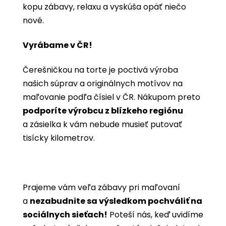
kopu zábavy, relaxu a vyskúša opäť niečo
nové.
Vyrábame v ČR!
Čerešničkou na torte je poctivá výroba
našich súprav a originálnych motívov na
maľovanie podľa čísiel v ČR. Nákupom preto
podporíte výrobcu z blízkeho regiónu
a zásielka k vám nebude musieť putovať
tisícky kilometrov.
Prajeme vám veľa zábavy pri maľovaní
a
nezabudnite sa výsledkom pochváliť na
sociálnych sieťach!
Poteší nás, keď uvidíme