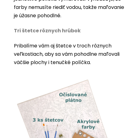
farby nemusíte riediť vodou, takže maľovanie
je úžasne pohodlné.
Tri štetce rôznych hrúbok
Pribalíme vám aj štetce v troch rôznych
veľkostiach, aby sa vám pohodlne maľovali
väčšie plochy i tenučké políčka.