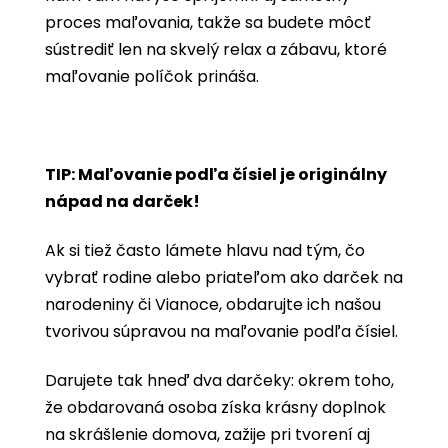
proces maľovania, takže sa budete môcť
sústrediť len na skvelý relax a zábavu, ktoré
maľovanie políčok prináša.
TIP: Maľovanie podľa čísiel je originálny
nápad na darček!
Ak si tiež často lámete hlavu nad tým, čo
vybrať rodine alebo priateľom ako darček na
narodeniny či Vianoce, obdarujte ich našou
tvorivou súpravou na maľovanie podľa čísiel.
Darujete tak hneď dva darčeky: okrem toho,
že obdarovaná osoba získa krásny doplnok
na skrášlenie domova, zažije pri tvorení aj