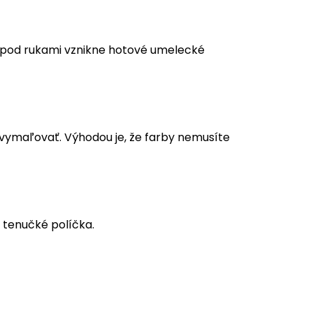
m pod rukami vznikne hotové umelecké
a vymaľovať. Výhodou je, že farby nemusíte
 tenučké políčka.