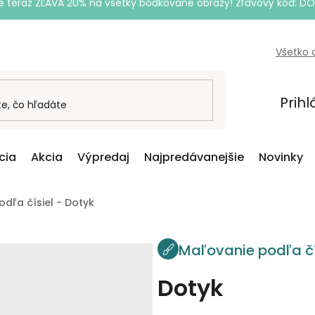
e teraz ZĽAVA 20% na všetky bodkované obrazy! Zľavový kód: D
Všetko 
Prihl
cia
Akcia
Výpredaj
Najpredávanejšie
Novinky
dľa čísiel - Dotyk
Maľovanie podľa čí
Dotyk