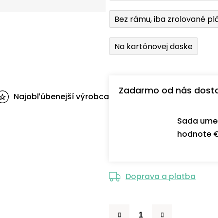
Bez rámu, iba zrolované pl
Na kartónovej doske
Zadarmo od nás dost
Najobľúbenejší výrobca
Sada umel
hodnote €
Doprava a platba