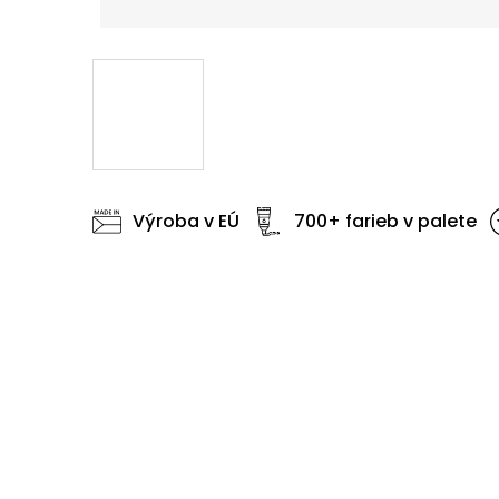
Výroba v EÚ
700+ farieb v palete