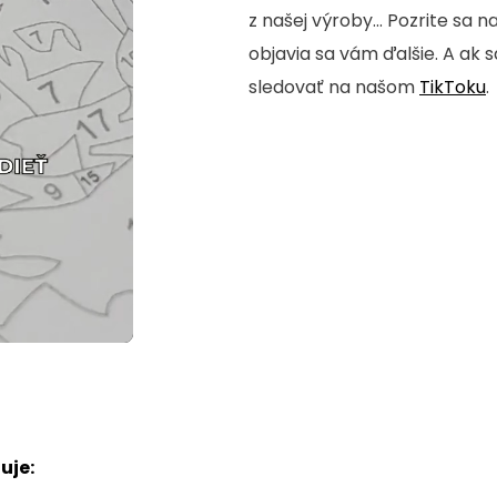
z našej výroby... Pozrite sa n
objavia sa vám ďalšie. A ak 
sledovať na našom
TikToku
.
uje: