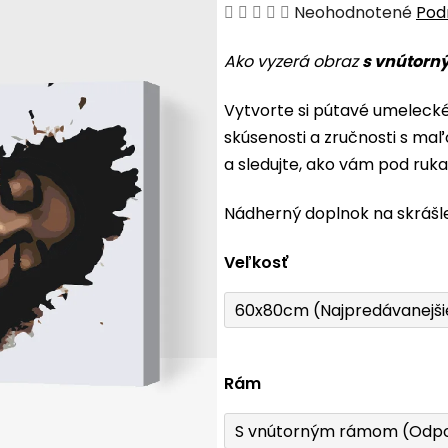
Priemerné
Neohodnotené
Pod
hodnotenie
Ako vyzerá obraz
s vnútorn
produktu
je
Vytvorte si pútavé umeleck
0,0
skúsenosti a zručnosti s maľ
z
a sledujte, ako vám pod ruk
5
hviezdičiek.
Nádherný doplnok na skrášl
Veľkosť
60x80cm (Najpredávanejši
Rám
S vnútorným rámom (Odp