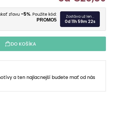
Jednotkov
-5%
ískať zľavu
. Použite kód:
Zostáva už len...
PROMO5
0d 11h 59m 21s
DO KOŠÍKA
otívy a ten najlacnejší budete mať od nás