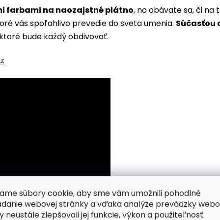
i farbami na naozajstné plátno
, no obávate sa, či n
toré vás spoľahlivo prevedie do sveta umenia.
Súčasťou o
ktoré bude každý obdivovať.
u:
ame súbory cookie, aby sme vám umožnili pohodlné
adanie webovej stránky a vďaka analýze prevádzky webo
y neustále zlepšovali jej funkcie, výkon a použiteľnosť.