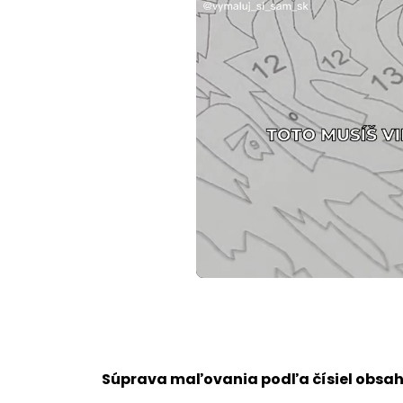
Loaded
:
Unmute
100.00%
Súprava maľovania podľa čísiel obsah