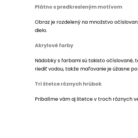
Plátno s predkresleným motívom
Obraz je rozdelený na množstvo očíslovan
dielo.
Akrylové farby
Nádobky s farbami sú takisto očíslované, t
riediť vodou, takže maľovanie je úžasne po
Tri štetce rôznych hrúbok
Pribalíme vám aj štetce v troch rôznych v