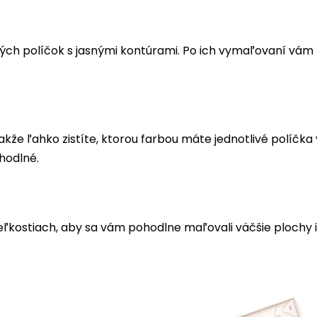
ých políčok s jasnými kontúrami. Po ich vymaľovaní vá
akže ľahko zistíte, ktorou farbou máte jednotlivé políčk
hodlné.
eľkostiach, aby sa vám pohodlne maľovali väčšie plochy i