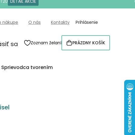
OT20
DETAIL AKCIE
o nákupe
O nás
Kontakty
Prihlásenie
ásiť sa
Zoznam želaní
PRÁZDNY KOŠÍK
NÁKUPNÝ
KOŠÍK
Sprievodca tvorením
sel