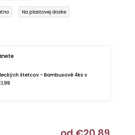
átno
Na plastovej doske
anete
eckých štetcov - Bambusové 4ks v
1,99
od
€20,89