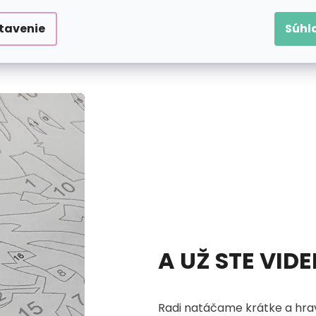
tavenie
Súhl
aní podľa čísiel na plátno vlastne čaká?
Pozrite si náš ná
A UŽ STE VID
Radi natáčame krátke a hrav