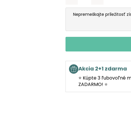
Nepremeškajte príležitosť z
Akcia 2+1 zdarma
⭐ Kúpte 3 ľubovoľné m
ZADARMO! ⭐