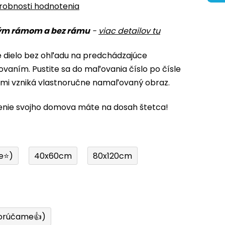
robnosti hodnotenia
ým rámom a bez rámu
-
viac detailov tu
é dielo bez ohľadu na predchádzajúce
ovaním. Pustite sa do maľovania číslo po čísle
ami vzniká vlastnoručne namaľovaný obraz.
enie svojho domova máte na dosah štetca!
e⭐)
40x60cm
80x120cm
orúčame👍)