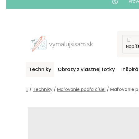
Práv
Prejsť
na
obsah
Techniky
Obrazy z vlastnej fotky
Inšpirá
Domov
/
Techniky
/
Maľovanie podľa čísiel
/
Maľovanie po