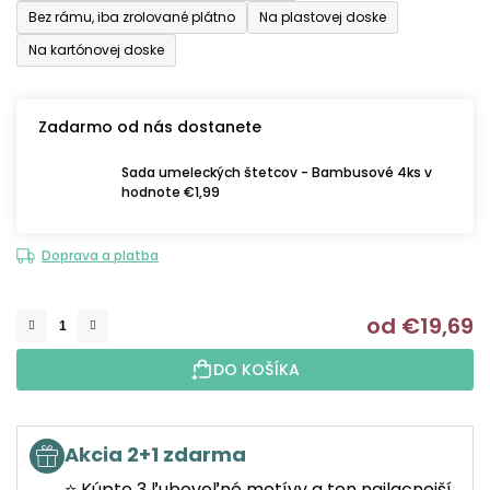
Bez rámu, iba zrolované plátno
Na plastovej doske
Na kartónovej doske
Zadarmo od nás dostanete
Sada umeleckých štetcov - Bambusové 4ks v
hodnote €1,99
Doprava a platba
od
€19,69
J
DO KOŠÍKA
Akcia 2+1 zdarma
⭐ Kúpte 3 ľubovoľné motívy a ten najlacnejší