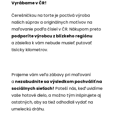
Vyrábame v ČR!
Čerešničkou na torte je poctivá výroba
našich súprav a originálnych motívov na
maľovanie podľa čísiel v ČR. Nákupom preto
podporíte výrobcu z blízkeho regiónu
a zásielka k vám nebude musieť putovať
tisícky kilometrov.
Prajeme vám veľa zábavy pri maľovaní
a
nezabudnite sa výsledkom pochváliť na
sociálnych sieťach!
Poteší nás, keď uvidíme
vaše hotové dielo, a možno tým inšpirujete aj
ostatných, aby sa tiež odhodlali vydať na
umeleckú dráhu.