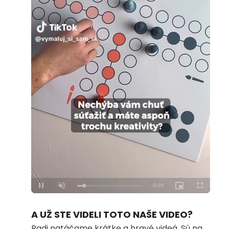
Loaded
:
Unmute
100.00%
A UŽ STE VIDELI TOTO NAŠE VIDEO?
Radi natáčame krátke a hravé videá. Sú na