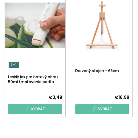
3 + 1
Drevený stojan - 68cm
Lesklý lak pre hotový obraz
50ml (maľovanie podľa
čísiel)
€3,49
€16,99
VYBRAŤ
VYBRAŤ
Z
Á