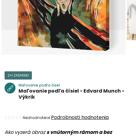
2+1 ZADARMO
Maľovanie podľa čísel
Maľovanie podľa čísiel - Edvard Munch -
Výkrik
Priemerné
Podrobnosti hodnotenia
Neohodnotené
hodnotenie
Ako vyzerá obraz
s vnútorným rámom a bez
produktu