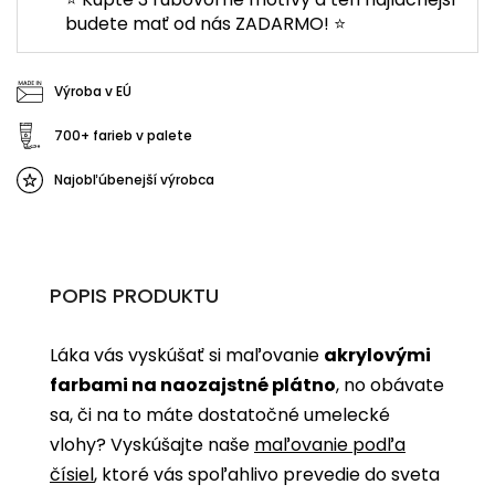
budete mať od nás ZADARMO! ⭐
Výroba v EÚ
700+ farieb v palete
Najobľúbenejší výrobca
POPIS PRODUKTU
Láka vás vyskúšať si maľovanie
akrylovými
farbami na naozajstné plátno
, no obávate
sa, či na to máte dostatočné umelecké
vlohy? Vyskúšajte naše
maľovanie podľa
čísiel
, ktoré vás spoľahlivo prevedie do sveta