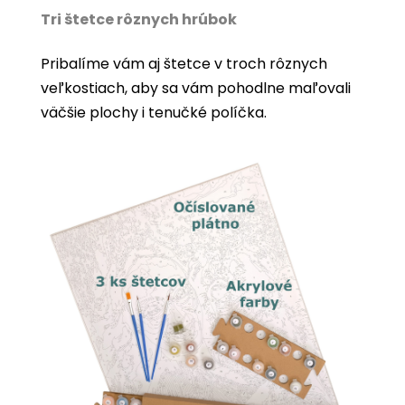
Tri štetce rôznych hrúbok
Pribalíme vám aj štetce v troch rôznych
veľkostiach, aby sa vám pohodlne maľovali
väčšie plochy i tenučké políčka.