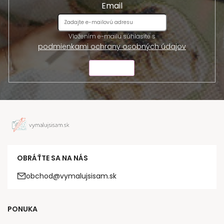
Email
Vložením e-mailu súhlasíte s
podmienkami ochrany osobných údajov
ODOSLAŤ
OBRÁŤTE SA NA NÁS
obchod@vymalujsisam.sk
PONUKA