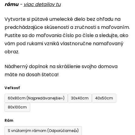
rámu
-
viac detailov tu
je
0,0
Vytvorte si pútavé umelecké dielo bez ohľadu na
z
predchádzajúce skúsenosti a zručnosti s maľovaním.
5
Pustite sa do maľovania číslo po čísle a sledujte, ako
hviezdičiek.
vám pod rukami vzniká vlastnoručne namaľovaný
obraz.
Nádherný doplnok na skrášlenie svojho domova
máte na dosah štetca!
Veľkosť
60x80cm (Najpredávanejšie⭐)
30x40cm
40x50cm
80x100cm
Rám
S vnútorným rámom (Odporúčame👍)