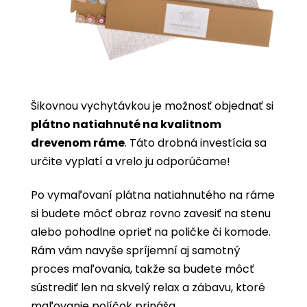
Šikovnou vychytávkou je možnosť objednať si
plátno natiahnuté na kvalitnom
drevenom ráme
. Táto drobná investícia sa
určite vyplatí a vrelo ju odporúčame!
Po vymaľovaní plátna natiahnutého na ráme
si budete môcť obraz rovno zavesiť na stenu
alebo pohodlne oprieť na poličke či komode.
Rám vám navyše spríjemní aj samotný
proces maľovania, takže sa budete môcť
sústrediť len na skvelý relax a zábavu, ktoré
maľovanie políčok prináša.