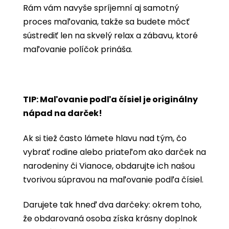
Rám vám navyše spríjemní aj samotný
proces maľovania, takže sa budete môcť
sústrediť len na skvelý relax a zábavu, ktoré
maľovanie políčok prináša.
TIP: Maľovanie podľa čísiel je originálny
nápad na darček!
Ak si tiež často lámete hlavu nad tým, čo
vybrať rodine alebo priateľom ako darček na
narodeniny či Vianoce, obdarujte ich našou
tvorivou súpravou na maľovanie podľa čísiel.
Darujete tak hneď dva darčeky: okrem toho,
že obdarovaná osoba získa krásny doplnok