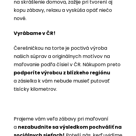
na skrášlenie domova, zažije pri tvorení aj
kopu zábavy, relaxu a vyskúša opäť niečo
nové.
Vyrábame v ČR!
Čerešničkou na torte je poctivá výroba
našich súprav a originálnych motívov na
maľovanie podľa čísiel v ČR. Nákupom preto
podporíte výrobcu z blízkeho regiónu
a zásielka k vám nebude musieť putovať
tisícky kilometrov.
Prajeme vám veľa zábavy pri maľovaní
a
nezabudnite sa výsledkom pochváliť na
sociálnych sieťach!
Poteší nás, keď uvidíme