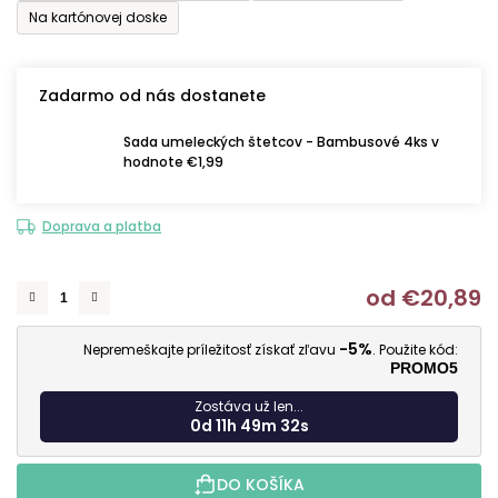
Na kartónovej doske
Zadarmo od nás dostanete
Sada umeleckých štetcov - Bambusové 4ks v
hodnote €1,99
Doprava a platba
od
€20,89
J
-5%
Nepremeškajte príležitosť získať zľavu
. Použite kód:
PROMO5
Zostáva už len...
0d 11h 49m 31s
DO KOŠÍKA