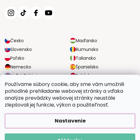
Česko
Maďarsko
Slovensko
Rumunsko
Poľsko
Taliansko
Nemecko
Španielsko
Veľká Británia
Rakúsko
Používame súbory cookie, aby sme vám umožnili
pohodlné prehliadanie webovej stránky a vďaka
SPOĽAHLIVÉ MOŽNOSTI DOPRAVY
analýze prevádzky webovej stránky neustále
zlepšovali jej funkcie, výkon a použiteľnosť.
BEZPEČNÉ MOŽNOSTI PLATBY
Nastavenie