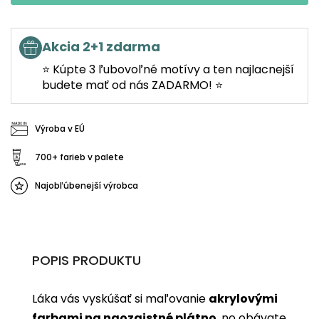
Akcia 2+1 zdarma
⭐ Kúpte 3 ľubovoľné motívy a ten najlacnejší
budete mať od nás ZADARMO! ⭐
Výroba v EÚ
700+ farieb v palete
Najobľúbenejší výrobca
POPIS PRODUKTU
Láka vás vyskúšať si maľovanie
akrylovými
farbami na naozajstné plátno
, no obávate