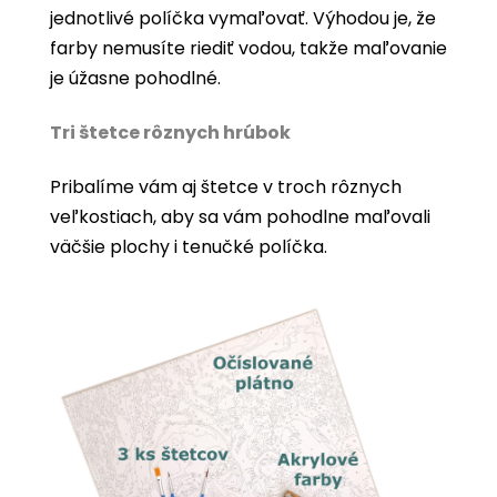
jednotlivé políčka vymaľovať. Výhodou je, že
farby nemusíte riediť vodou, takže maľovanie
je úžasne pohodlné.
Tri štetce rôznych hrúbok
Pribalíme vám aj štetce v troch rôznych
veľkostiach, aby sa vám pohodlne maľovali
väčšie plochy i tenučké políčka.