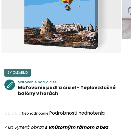
2+1 ZADARMO
Maľovanie podľa čísel
Maľovanie podľa čísiel - Teplovzdušné
balóny v horách
Priemerné
Podrobnosti hodnotenia
Neohodnotené
hodnotenie
Ako vyzerá obraz
s vnútorným rámom a bez
produktu