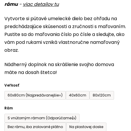
rámu
-
viac detailov tu
je
0,0
Vytvorte si pútavé umelecké dielo bez ohľadu na
z
predchádzajúce skúsenosti a zručnosti s maľovaním.
5
Pustite sa do maľovania číslo po čísle a sledujte, ako
hviezdičiek.
vám pod rukami vzniká vlastnoručne namaľovaný
obraz.
Nádherný doplnok na skrášlenie svojho domova
máte na dosah štetca!
Veľkosť
60x80cm (Najpredávanejšie⭐)
40x60cm
80x120cm
Rám
S vnútorným rámom (Odporúčame👍)
Bez rámu, iba zrolované plátno
Na plastovej doske