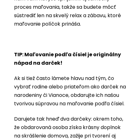
proces maľovania, takže sa budete môcť
sústrediť len na skvelý relax a zábavu, ktoré
maľovanie políčok prináša.
TIP: Maľovanie podľa čísiel je originálny
nápad na darček!
Ak si tiež často lámete hlavu nad tým, čo
vybrať rodine alebo priateľom ako darček na
narodeniny či Vianoce, obdarujte ich našou
tvorivou súpravou na maľovanie podľa čísiel.
Darujete tak hneď dva darčeky: okrem toho,
že obdarovaná osoba získa krásny doplnok
na skrášlenie domova, zažije pri tvorení aj