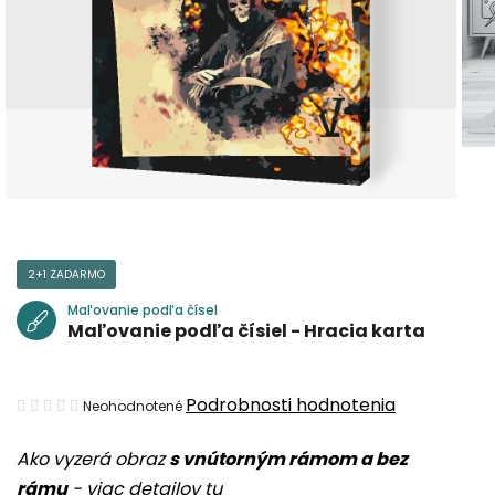
2+1 ZADARMO
Maľovanie podľa čísel
Maľovanie podľa čísiel - Hracia karta
Priemerné
Podrobnosti hodnotenia
Neohodnotené
hodnotenie
Ako vyzerá obraz
s vnútorným rámom a bez
produktu
rámu
-
viac detailov tu
je