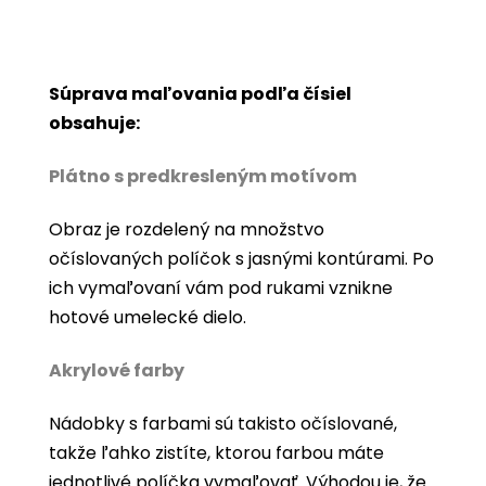
Súprava maľovania podľa čísiel
obsahuje:
Plátno s predkresleným motívom
Obraz je rozdelený na množstvo
očíslovaných políčok s jasnými kontúrami. Po
ich vymaľovaní vám pod rukami vznikne
hotové umelecké dielo.
Akrylové farby
Nádobky s farbami sú takisto očíslované,
takže ľahko zistíte, ktorou farbou máte
jednotlivé políčka vymaľovať. Výhodou je, že