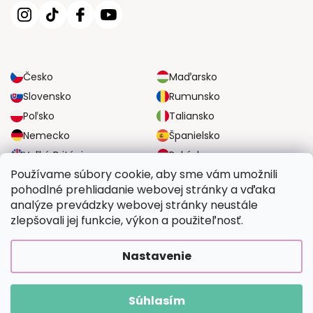
Česko
Maďarsko
Slovensko
Rumunsko
Poľsko
Taliansko
Nemecko
Španielsko
Veľká Británia
Rakúsko
Používame súbory cookie, aby sme vám umožnili
pohodlné prehliadanie webovej stránky a vďaka
SPOĽAHLIVÉ MOŽNOSTI DOPRAVY
analýze prevádzky webovej stránky neustále
zlepšovali jej funkcie, výkon a použiteľnosť.
BEZPEČNÉ MOŽNOSTI PLATBY
Nastavenie
Súhlasím
Copyright 2026
Vymalujsisam.sk
. Všetky práva vyhradené.