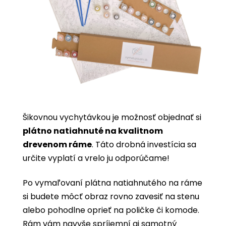
Šikovnou vychytávkou je možnosť objednať si
plátno natiahnuté na kvalitnom
drevenom ráme
. Táto drobná investícia sa
určite vyplatí a vrelo ju odporúčame!
Po vymaľovaní plátna natiahnutého na ráme
si budete môcť obraz rovno zavesiť na stenu
alebo pohodlne oprieť na poličke či komode.
Rám vám navyše spríjemní aj samotný