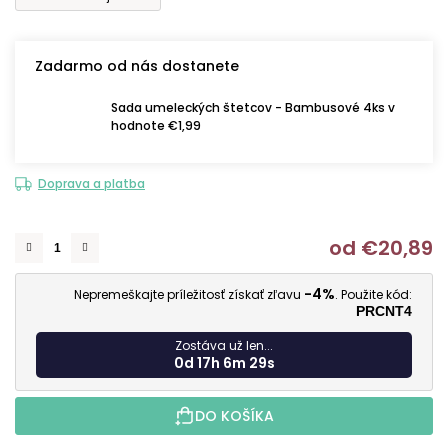
Zadarmo od nás dostanete
Sada umeleckých štetcov - Bambusové 4ks v
hodnote €1,99
Doprava a platba
od
€20,89
J
-4%
Nepremeškajte príležitosť získať zľavu
. Použite kód:
PRCNT4
Zostáva už len...
0d 17h 6m 28s
DO KOŠÍKA