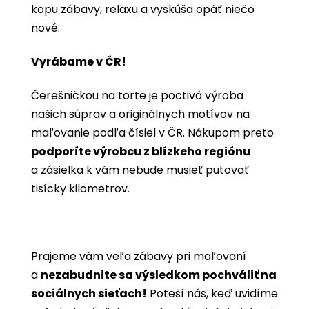
kopu zábavy, relaxu a vyskúša opäť niečo
nové.
Vyrábame v ČR!
Čerešničkou na torte je poctivá výroba
našich súprav a originálnych motívov na
maľovanie podľa čísiel v ČR. Nákupom preto
podporíte výrobcu z blízkeho regiónu
a zásielka k vám nebude musieť putovať
tisícky kilometrov.
Prajeme vám veľa zábavy pri maľovaní
a
nezabudnite sa výsledkom pochváliť na
sociálnych sieťach!
Poteší nás, keď uvidíme