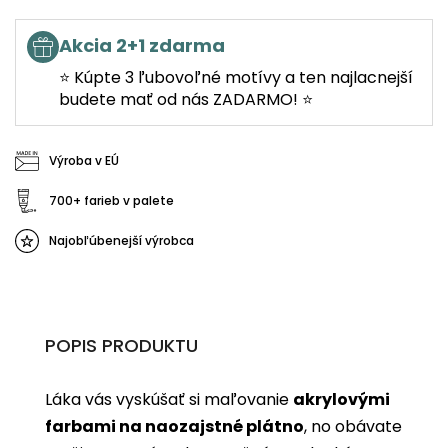
Akcia 2+1 zdarma
⭐ Kúpte 3 ľubovoľné motívy a ten najlacnejší
budete mať od nás ZADARMO! ⭐
Výroba v EÚ
700+ farieb v palete
Najobľúbenejší výrobca
POPIS PRODUKTU
Láka vás vyskúšať si maľovanie
akrylovými
farbami na naozajstné plátno
, no obávate