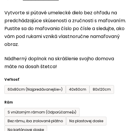
0,0
Vytvorte si pútavé umelecké dielo bez ohľadu na
z
predchádzajúce skúsenosti a zručnosti s maľovaním.
5
Pustite sa do maľovania číslo po čísle a sledujte, ako
hviezdičiek.
vám pod rukami vzniká vlastnoručne namaľovaný
obraz.
Nádherný doplnok na skrášlenie svojho domova
máte na dosah štetca!
Veľkosť
60x80cm (Najpredávanejšie⭐)
40x60cm
80x120cm
Rám
S vnútorným rámom (Odporúčame👍)
Bez rámu, iba zrolované plátno
Na plastovej doske
Na kartónovej doske