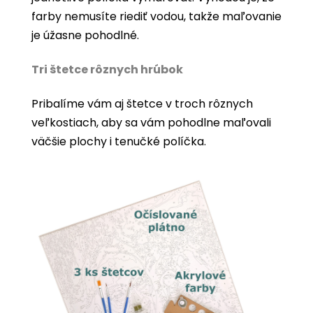
farby nemusíte riediť vodou, takže maľovanie
je úžasne pohodlné.
Tri štetce rôznych hrúbok
Pribalíme vám aj štetce v troch rôznych
veľkostiach, aby sa vám pohodlne maľovali
väčšie plochy i tenučké políčka.