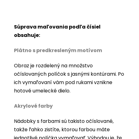
Súprava maľovania podľa čísiel
obsahuje:
Plátno s predkresleným motívom
Obraz je rozdelený na množstvo
očíslovaných políčok s jasnými kontúrami. Po
ich vymaľovaní vám pod rukami vznikne
hotové umelecké dielo.
Akrylové farby
Nádobky s farbami sú takisto očíslované,
takže ľahko zistíte, ktorou farbou máte
jednotlivé políčka vymaľovať. Výhodou je, že