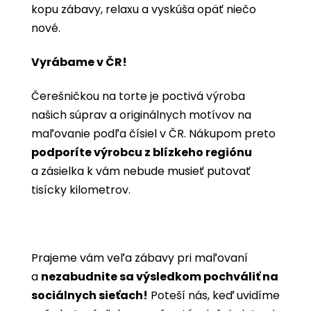
kopu zábavy, relaxu a vyskúša opäť niečo
nové.
Vyrábame v ČR!
Čerešničkou na torte je poctivá výroba
našich súprav a originálnych motívov na
maľovanie podľa čísiel v ČR. Nákupom preto
podporíte výrobcu z blízkeho regiónu
a zásielka k vám nebude musieť putovať
tisícky kilometrov.
Prajeme vám veľa zábavy pri maľovaní
a
nezabudnite sa výsledkom pochváliť na
sociálnych sieťach!
Poteší nás, keď uvidíme