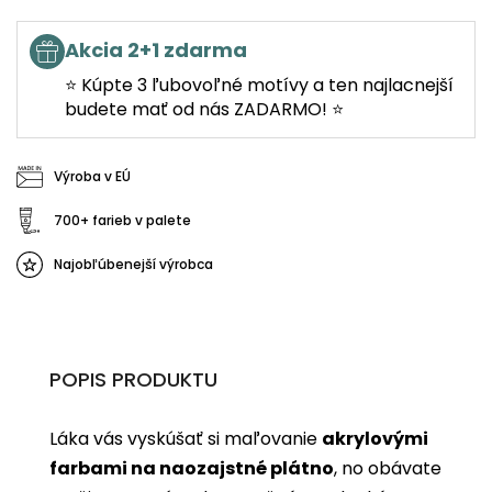
Akcia 2+1 zdarma
⭐ Kúpte 3 ľubovoľné motívy a ten najlacnejší
budete mať od nás ZADARMO! ⭐
Výroba v EÚ
700+ farieb v palete
Najobľúbenejší výrobca
POPIS PRODUKTU
Láka vás vyskúšať si maľovanie
akrylovými
farbami na naozajstné plátno
, no obávate