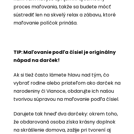
proces maľovania, takže sa budete môcť
sústrediť len na skvelý relax a zábavu, ktoré
maľovanie políčok prináša.
TIP: Maľovanie podľa čísiel je originálny
nápad na darček!
Ak si tiež často lámete hlavu nad tým, čo
vybrať rodine alebo priateľom ako darček na
narodeniny či Vianoce, obdarujte ich našou
tvorivou súpravou na maľovanie podľa čísiel.
Darujete tak hneď dva darčeky: okrem toho,
že obdarovaná osoba získa krásny doplnok
na skrášlenie domova, zažije pri tvorení aj