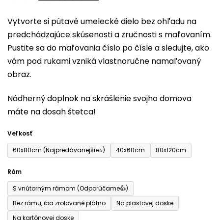
0,0
Vytvorte si pútavé umelecké dielo bez ohľadu na
z
predchádzajúce skúsenosti a zručnosti s maľovaním.
5
Pustite sa do maľovania číslo po čísle a sledujte, ako
hviezdičiek.
vám pod rukami vzniká vlastnoručne namaľovaný
obraz.
Nádherný doplnok na skrášlenie svojho domova
máte na dosah štetca!
Veľkosť
60x80cm (Najpredávanejšie⭐)
40x60cm
80x120cm
Rám
S vnútorným rámom (Odporúčame👍)
Bez rámu, iba zrolované plátno
Na plastovej doske
Na kartónovej doske