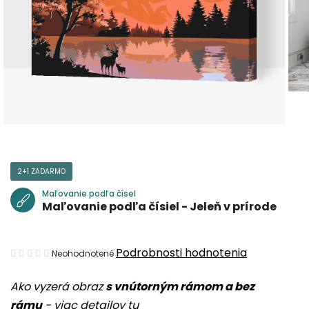
2+1 ZADARMO
Maľovanie podľa čísel
Maľovanie podľa čísiel - Jeleň v prírode
Priemerné
Podrobnosti hodnotenia
Neohodnotené
hodnotenie
Ako vyzerá obraz
s vnútorným rámom a bez
produktu
rámu
-
viac detailov tu
je