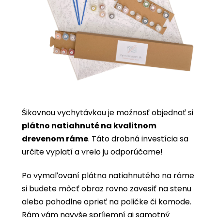
Šikovnou vychytávkou je možnosť objednať si
plátno natiahnuté na kvalitnom
drevenom ráme
. Táto drobná investícia sa
určite vyplatí a vrelo ju odporúčame!
Po vymaľovaní plátna natiahnutého na ráme
si budete môcť obraz rovno zavesiť na stenu
alebo pohodlne oprieť na poličke či komode.
Rám vám navyše spríjemní aj samotný