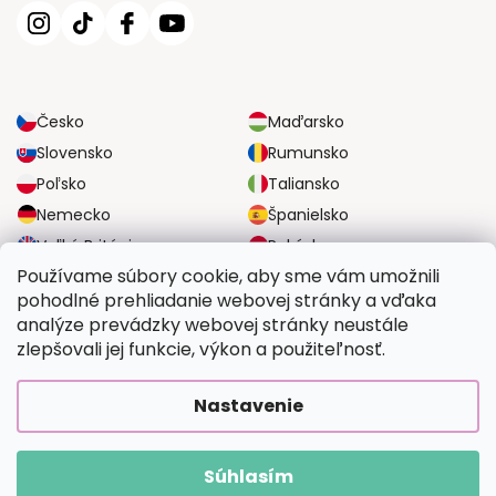
Česko
Maďarsko
Slovensko
Rumunsko
Poľsko
Taliansko
Nemecko
Španielsko
Veľká Británia
Rakúsko
Používame súbory cookie, aby sme vám umožnili
pohodlné prehliadanie webovej stránky a vďaka
SPOĽAHLIVÉ MOŽNOSTI DOPRAVY
analýze prevádzky webovej stránky neustále
zlepšovali jej funkcie, výkon a použiteľnosť.
BEZPEČNÉ MOŽNOSTI PLATBY
Nastavenie
Súhlasím
Copyright 2026
Vymalujsisam.sk
. Všetky práva vyhradené.