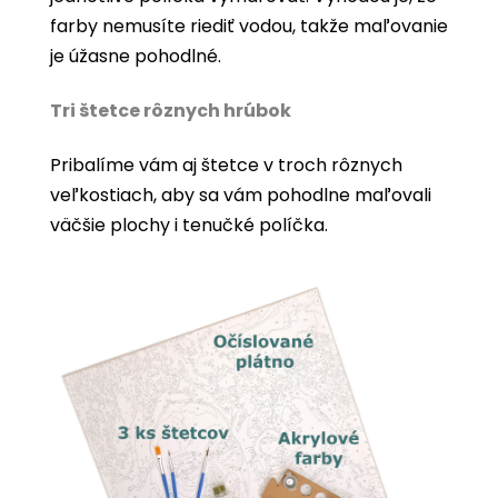
farby nemusíte riediť vodou, takže maľovanie
je úžasne pohodlné.
Tri štetce rôznych hrúbok
Pribalíme vám aj štetce v troch rôznych
veľkostiach, aby sa vám pohodlne maľovali
väčšie plochy i tenučké políčka.