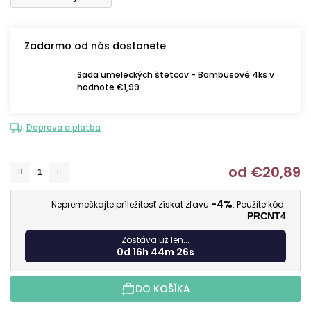
Zadarmo od nás dostanete
Sada umeleckých štetcov - Bambusové 4ks v
hodnote €1,99
Doprava a platba
od
€20,89
J
-4%
Nepremeškajte príležitosť získať zľavu
. Použite kód:
PRCNT4
Zostáva už len...
0d 16h 44m 25s
DO KOŠÍKA