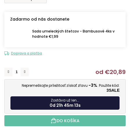
Zadarmo od nás dostanete
Sada umeleckých štetcov - Bambusové 4ks v
hodnote €1,99
Doprava a platba
od
€20,89
J
-3%
Nepremeškajte príležitosť získať zľavu
. Použite kód:
3SALE
Zostáva už len...
0d 21h 45m 12s
DO KOŠÍKA