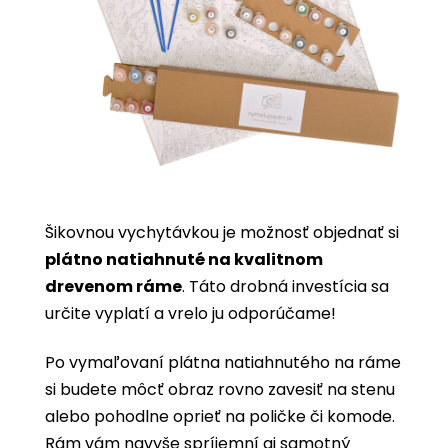
Šikovnou vychytávkou je možnosť objednať si
plátno natiahnuté na kvalitnom
drevenom ráme
. Táto drobná investícia sa
určite vyplatí a vrelo ju odporúčame!
Po vymaľovaní plátna natiahnutého na ráme
si budete môcť obraz rovno zavesiť na stenu
alebo pohodlne oprieť na poličke či komode.
Rám vám navyše spríjemní aj samotný