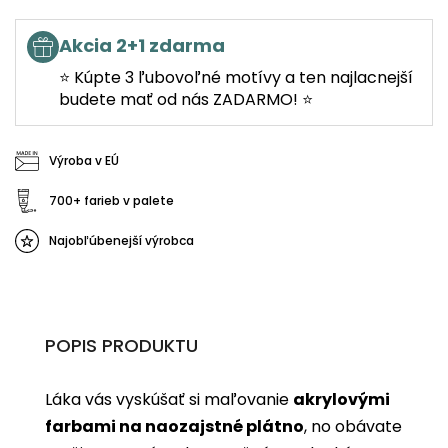
Akcia 2+1 zdarma
⭐ Kúpte 3 ľubovoľné motívy a ten najlacnejší
budete mať od nás ZADARMO! ⭐
Výroba v EÚ
700+ farieb v palete
Najobľúbenejší výrobca
POPIS PRODUKTU
Láka vás vyskúšať si maľovanie
akrylovými
farbami na naozajstné plátno
, no obávate