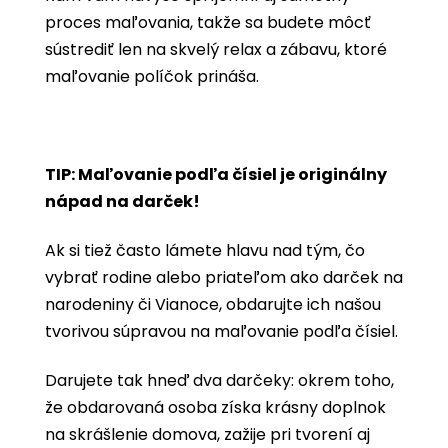
proces maľovania, takže sa budete môcť
sústrediť len na skvelý relax a zábavu, ktoré
maľovanie políčok prináša.
TIP: Maľovanie podľa čísiel je originálny
nápad na darček!
Ak si tiež často lámete hlavu nad tým, čo
vybrať rodine alebo priateľom ako darček na
narodeniny či Vianoce, obdarujte ich našou
tvorivou súpravou na maľovanie podľa čísiel.
Darujete tak hneď dva darčeky: okrem toho,
že obdarovaná osoba získa krásny doplnok
na skrášlenie domova, zažije pri tvorení aj