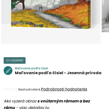
2+1 ZADARMO
Maľovanie podľa čísel
Maľovanie podľa čísiel - Jesenná príroda
Priemerné
Podrobnosti hodnotenia
Neohodnotené
hodnotenie
Ako vyzerá obraz
s vnútorným rámom a bez
produktu
rámu
-
viac detailov tu
je