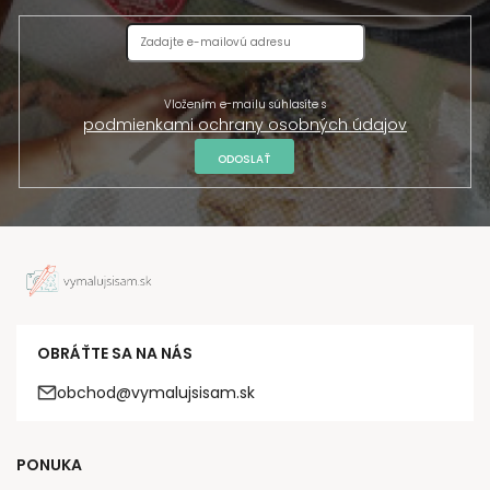
Vložením e-mailu súhlasíte s
podmienkami ochrany osobných údajov
ODOSLAŤ
OBRÁŤTE SA NA NÁS
obchod@vymalujsisam.sk
PONUKA