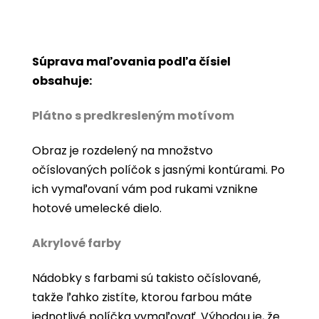
Súprava maľovania podľa čísiel
obsahuje:
Plátno s predkresleným motívom
Obraz je rozdelený na množstvo
očíslovaných políčok s jasnými kontúrami. Po
ich vymaľovaní vám pod rukami vznikne
hotové umelecké dielo.
Akrylové farby
Nádobky s farbami sú takisto očíslované,
takže ľahko zistíte, ktorou farbou máte
jednotlivé políčka vymaľovať. Výhodou je, že