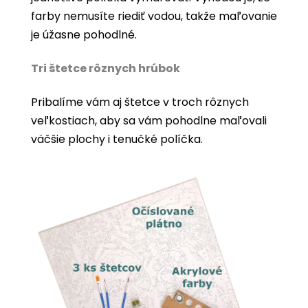
farby nemusíte riediť vodou, takže maľovanie
je úžasne pohodlné.
Tri štetce rôznych hrúbok
Pribalíme vám aj štetce v troch rôznych
veľkostiach, aby sa vám pohodlne maľovali
väčšie plochy i tenučké políčka.