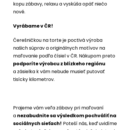
kopu zábavy, relaxu a vyskúša opäť niečo
nové.
Vyrábame v ČR!
Čerešničkou na torte je poctivá výroba
našich súprav a originálnych motívov na
maľovanie podľa čísiel v ČR. Nákupom preto
podporíte výrobcu z blízkeho regiónu
a zásielka k vám nebude musieť putovať
tisícky kilometrov.
Prajeme vám veľa zábavy pri maľovaní
a
nezabudnite sa výsledkom pochváliť na
sociálnych sieťach!
Poteší nás, keď uvidíme