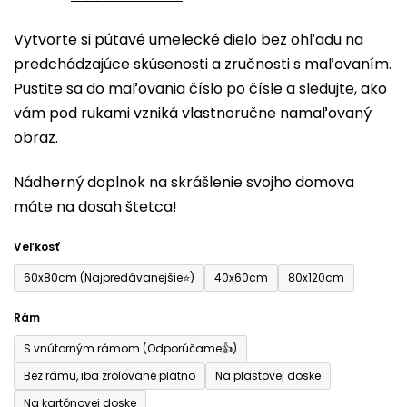
0,0
Vytvorte si pútavé umelecké dielo bez ohľadu na
z
predchádzajúce skúsenosti a zručnosti s maľovaním.
5
Pustite sa do maľovania číslo po čísle a sledujte, ako
hviezdičiek.
vám pod rukami vzniká vlastnoručne namaľovaný
obraz.
Nádherný doplnok na skrášlenie svojho domova
máte na dosah štetca!
Veľkosť
60x80cm (Najpredávanejšie⭐)
40x60cm
80x120cm
Rám
S vnútorným rámom (Odporúčame👍)
Bez rámu, iba zrolované plátno
Na plastovej doske
Na kartónovej doske