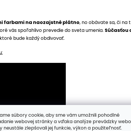
i farbami na naozajstné plátno
, no obávate sa, či n
toré vás spoľahlivo prevedie do sveta umenia.
Súčasťou o
ktoré bude každý obdivovať.
u:
ame súbory cookie, aby sme vám umožnili pohodlné
adanie webovej stránky a vďaka analýze prevádzky webo
y neustále zlepšovali jej funkcie, výkon a použiteľnosť.