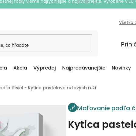
astnej fotky vieme najrýchlejšie a najkvalitnejšie. Vyrobené v EÚ 
Všetko 
Prihl
cia
Akcia
Výpredaj
Najpredávanejšie
Novinky
dľa čísiel - Kytica pastelovo ružových ruží
Maľovanie podľa čí
Kytica pastel