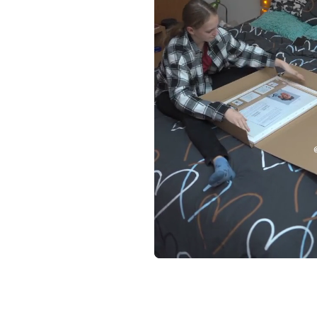
Loaded
:
Unmute
72.82%