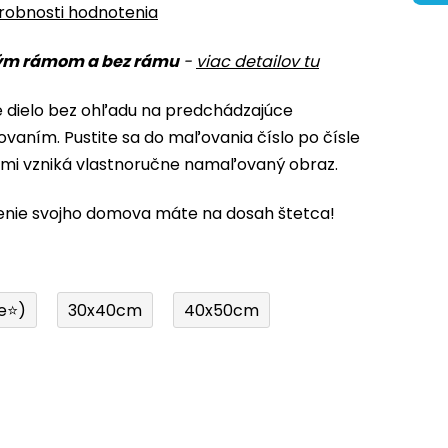
robnosti hodnotenia
ým rámom a bez rámu
-
viac detailov tu
é dielo bez ohľadu na predchádzajúce
ovaním. Pustite sa do maľovania číslo po čísle
ami vzniká vlastnoručne namaľovaný obraz.
enie svojho domova máte na dosah štetca!
e⭐)
30x40cm
40x50cm