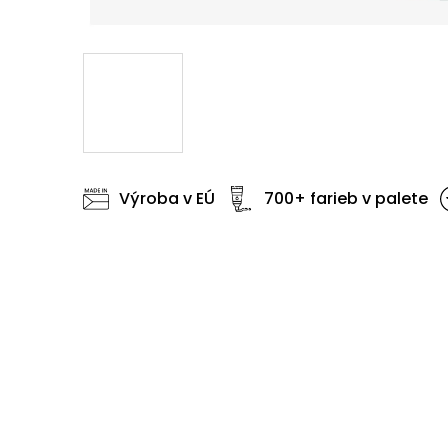
Výroba v EÚ
700+ farieb v palete