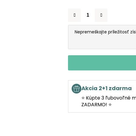
Nepremeškajte príležitosť zí
Akcia 2+1 zdarma
⭐ Kúpte 3 ľubovoľné m
ZADARMO! ⭐