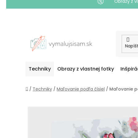
Obrazy z vl
Prejsť
na
obsah
Techniky
Obrazy z vlastnej fotky
Inšpirá
Domov
/
Techniky
/
Maľovanie podľa čísiel
/
Maľovanie po