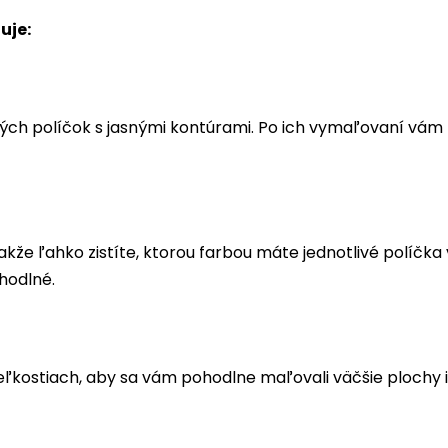
uje:
ých políčok s jasnými kontúrami. Po ich vymaľovaní vá
akže ľahko zistíte, ktorou farbou máte jednotlivé políčk
hodlné.
eľkostiach, aby sa vám pohodlne maľovali väčšie plochy i