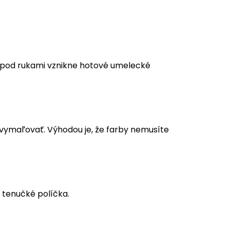
m pod rukami vznikne hotové umelecké
a vymaľovať. Výhodou je, že farby nemusíte
 tenučké políčka.