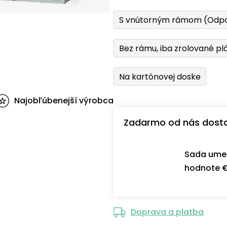
S vnútorným rámom (Odp
Bez rámu, iba zrolované pl
Na kartónovej doske
Najobľúbenejší výrobca
Zadarmo od nás dost
Sada umel
hodnote €
Doprava a platba