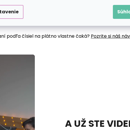
tavenie
Súhl
aní podľa čísiel na plátno vlastne čaká?
Pozrite si náš ná
A UŽ STE VID