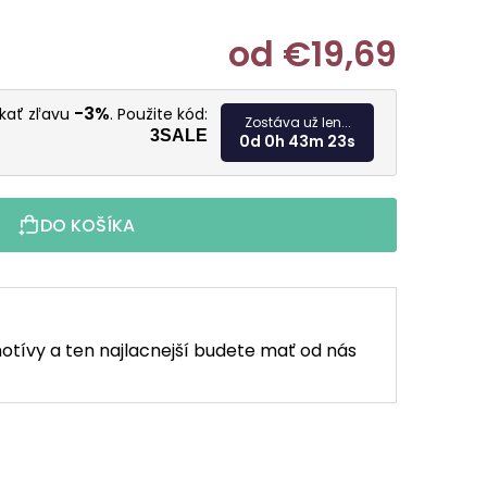
od
€19,69
Jednotkov
-3%
skať zľavu
. Použite kód:
Zostáva už len...
3SALE
0d 0h 43m 22s
DO KOŠÍKA
otívy a ten najlacnejší budete mať od nás