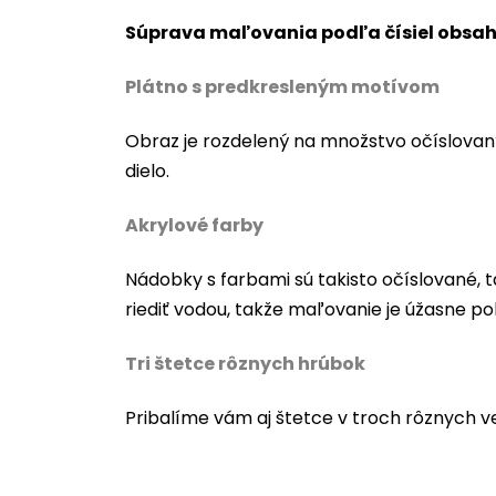
Súprava maľovania podľa čísiel obsah
Plátno s predkresleným motívom
Obraz je rozdelený na množstvo očíslovan
dielo.
Akrylové farby
Nádobky s farbami sú takisto očíslované, t
riediť vodou, takže maľovanie je úžasne po
Tri štetce rôznych hrúbok
Pribalíme vám aj štetce v troch rôznych v