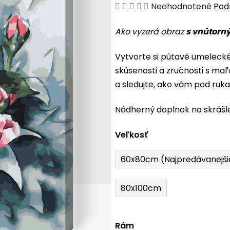
Priemerné
Neohodnotené
Pod
hodnotenie
Ako vyzerá obraz
s vnútorn
produktu
je
Vytvorte si pútavé umeleck
0,0
skúsenosti a zručnosti s maľ
z
a sledujte, ako vám pod ruk
5
hviezdičiek.
Nádherný doplnok na skrášl
Veľkosť
60x80cm (Najpredávanejši
80x100cm
Rám