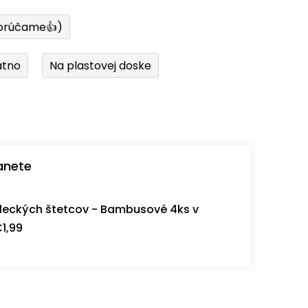
orúčame👍)
átno
Na plastovej doske
anete
eckých štetcov - Bambusové 4ks v
1,99