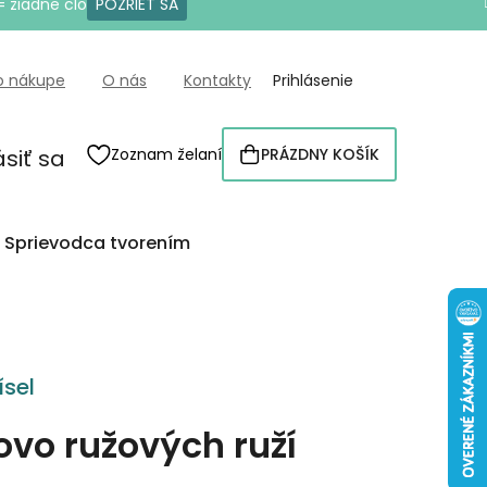
= žiadne clo
POZRIEŤ SA
o nákupe
O nás
Kontakty
Prihlásenie
ásiť sa
Zoznam želaní
PRÁZDNY KOŠÍK
NÁKUPNÝ
KOŠÍK
Sprievodca tvorením
sel
ovo ružových ruží