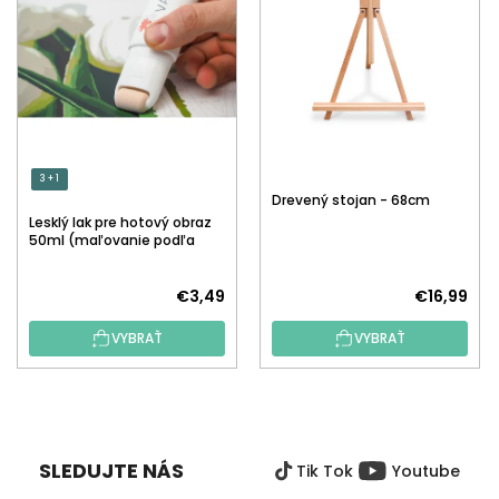
3 + 1
Drevený stojan - 68cm
Lesklý lak pre hotový obraz
50ml (maľovanie podľa
čísiel)
€3,49
€16,99
VYBRAŤ
VYBRAŤ
Z
Á
P
SLEDUJTE NÁS
Tik Tok
Youtube
Ä