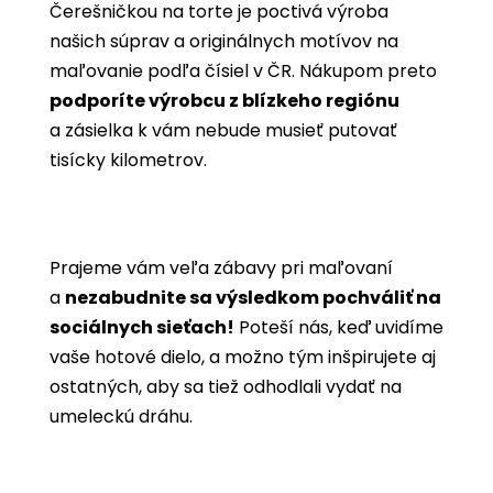
Čerešničkou na torte je poctivá výroba
našich súprav a originálnych motívov na
maľovanie podľa čísiel v ČR. Nákupom preto
podporíte výrobcu z blízkeho regiónu
a zásielka k vám nebude musieť putovať
tisícky kilometrov.
Prajeme vám veľa zábavy pri maľovaní
a
nezabudnite sa výsledkom pochváliť na
sociálnych sieťach!
Poteší nás, keď uvidíme
vaše hotové dielo, a možno tým inšpirujete aj
ostatných, aby sa tiež odhodlali vydať na
umeleckú dráhu.