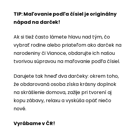
TIP: Maľovanie podľa čísiel je originálny
nápad na darček!
Ak si tiež často lámete hlavu nad tým, čo
vybrať rodine alebo priateľom ako darček na
narodeniny či Vianoce, obdarujte ich našou
tvorivou súpravou na maľovanie podľa čísiel.
Darujete tak hneď dva darčeky: okrem toho,
že obdarovaná osoba získa krásny doplnok
na skrášlenie domova, zažije pri tvorení aj
kopu zábavy, relaxu a vyskúša opäť niečo
nové.
Vyrábame v ČR!