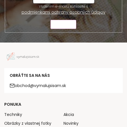
Vložením e-mailu súhlasíte s
podmienkami ochrany osobných údajov
ODOSLAŤ
OBRÁŤTE SA NA NÁS
obchod@vymalujsisam.sk
PONUKA
Techniky
Akcia
Obrázky z vlastnej fotky
Novinky