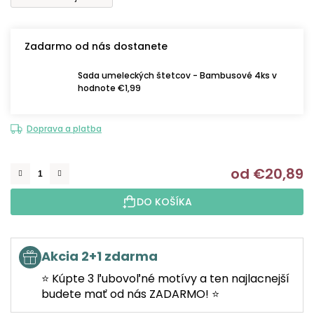
Zadarmo od nás dostanete
Sada umeleckých štetcov - Bambusové 4ks v
hodnote €1,99
Doprava a platba
od
€20,89
J
DO KOŠÍKA
Akcia 2+1 zdarma
⭐ Kúpte 3 ľubovoľné motívy a ten najlacnejší
budete mať od nás ZADARMO! ⭐