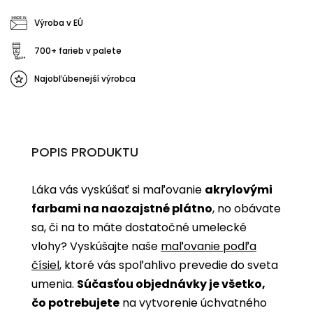
Výroba v EÚ
700+ farieb v palete
Najobľúbenejší výrobca
POPIS PRODUKTU
Láka vás vyskúšať si maľovanie
akrylovými
farbami na naozajstné plátno
, no obávate
sa, či na to máte dostatočné umelecké
vlohy? Vyskúšajte naše
maľovanie podľa
čísiel
, ktoré vás spoľahlivo prevedie do sveta
umenia.
Súčasťou objednávky je všetko,
čo potrebujete
na vytvorenie úchvatného