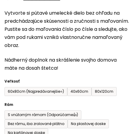
0,0
Vytvorte si pútavé umelecké dielo bez ohľadu na
z
predchádzajúce skúsenosti a zručnosti s maľovaním.
5
Pustite sa do maľovania číslo po čísle a sledujte, ako
hviezdičiek.
vám pod rukami vzniká vlastnoručne namaľovaný
obraz.
Nádherný doplnok na skrášlenie svojho domova
máte na dosah štetca!
Veľkosť
60x80cm (Najpredávanejšie⭐)
40x60cm
80x120cm
Rám
S vnútorným rámom (Odporúčame👍)
Bez rámu, iba zrolované plátno
Na plastovej doske
Na kartónovej doske