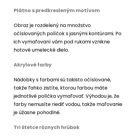
Plátno s predkresleným motívom
Obraz je rozdelený na množstvo
očíslovaných políčok s jasnými kontúrami. Po
ich vymaľovaní vám pod rukami vznikne
hotové umelecké dielo.
Akrylové farby
Nádobky s farbami sú takisto očíslované,
takže ľahko zistíte, ktorou farbou máte
jednotlivé políčka vymaľovať. Výhodou je, že
farby nemusíte riediť vodou, takže maľovanie
je úžasne pohodlné.
Tri štetce rôznych hrúbok