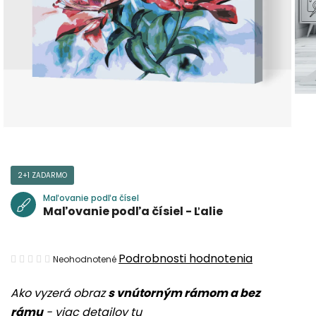
2+1 ZADARMO
Maľovanie podľa čísel
Maľovanie podľa čísiel - Ľalie
Priemerné
Podrobnosti hodnotenia
Neohodnotené
hodnotenie
Ako vyzerá obraz
s vnútorným rámom a bez
produktu
rámu
-
viac detailov tu
je