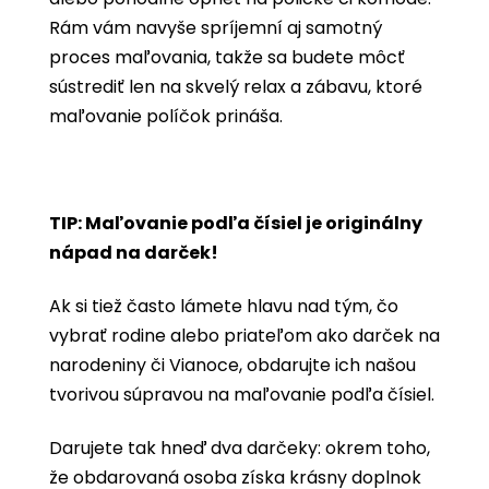
Rám vám navyše spríjemní aj samotný
proces maľovania, takže sa budete môcť
sústrediť len na skvelý relax a zábavu, ktoré
maľovanie políčok prináša.
TIP: Maľovanie podľa čísiel je originálny
nápad na darček!
Ak si tiež často lámete hlavu nad tým, čo
vybrať rodine alebo priateľom ako darček na
narodeniny či Vianoce, obdarujte ich našou
tvorivou súpravou na maľovanie podľa čísiel.
Darujete tak hneď dva darčeky: okrem toho,
že obdarovaná osoba získa krásny doplnok