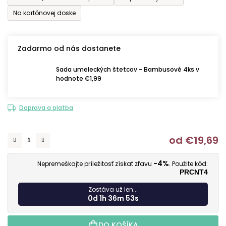
Na kartónovej doske
Zadarmo od nás dostanete
Sada umeleckých štetcov - Bambusové 4ks v
hodnote €1,99
Doprava a platba
od
€19,69
J
-4%
Nepremeškajte príležitosť získať zľavu
. Použite kód:
PRCNT4
Zostáva už len...
0d 1h 36m 52s
DO KOŠÍKA