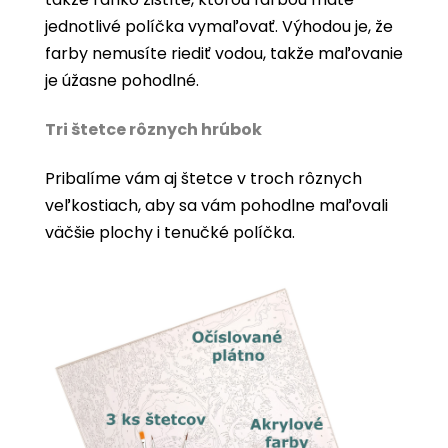
jednotlivé políčka vymaľovať. Výhodou je, že
farby nemusíte riediť vodou, takže maľovanie
je úžasne pohodlné.
Tri štetce rôznych hrúbok
Pribalíme vám aj štetce v troch rôznych
veľkostiach, aby sa vám pohodlne maľovali
väčšie plochy i tenučké políčka.