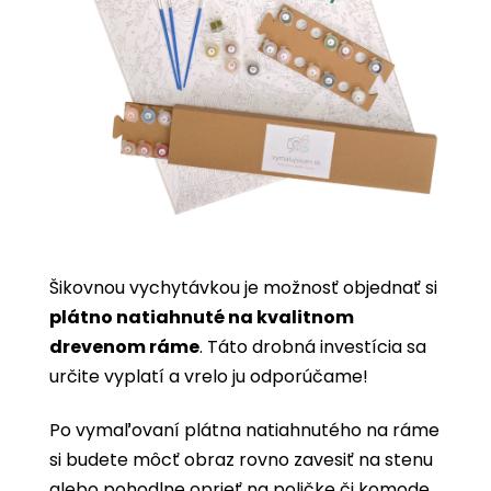
Šikovnou vychytávkou je možnosť objednať si
plátno natiahnuté na kvalitnom
drevenom ráme
. Táto drobná investícia sa
určite vyplatí a vrelo ju odporúčame!
Po vymaľovaní plátna natiahnutého na ráme
si budete môcť obraz rovno zavesiť na stenu
alebo pohodlne oprieť na poličke či komode.