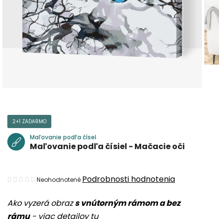
2+1 ZADARMO
Maľovanie podľa čísel
Maľovanie podľa čísiel - Mačacie oči
Priemerné
Podrobnosti hodnotenia
Neohodnotené
hodnotenie
Ako vyzerá obraz
s vnútorným rámom a bez
produktu
rámu
-
viac detailov tu
je