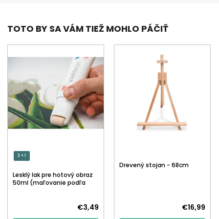
TOTO BY SA VÁM TIEŽ MOHLO PÁČIŤ
3 + 1
Drevený stojan - 68cm
Lesklý lak pre hotový obraz
50ml (maľovanie podľa
čísiel)
€3,49
€16,99