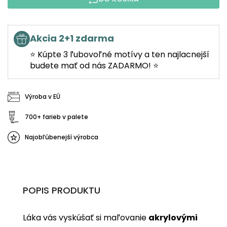
Akcia 2+1 zdarma
⭐ Kúpte 3 ľubovoľné motívy a ten najlacnejší
budete mať od nás ZADARMO! ⭐
Výroba v EÚ
700+ farieb v palete
Najobľúbenejší výrobca
POPIS PRODUKTU
Láka vás vyskúšať si maľovanie
akrylovými