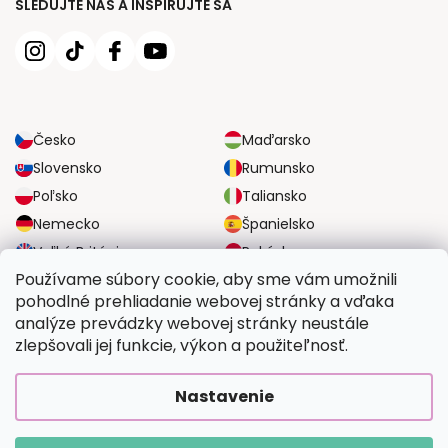
SLEDUJTE NÁS A INŠPIRUJTE SA
Česko
Maďarsko
Slovensko
Rumunsko
Poľsko
Taliansko
Nemecko
Španielsko
Veľká Británia
Rakúsko
Používame súbory cookie, aby sme vám umožnili
pohodlné prehliadanie webovej stránky a vďaka
SPOĽAHLIVÉ MOŽNOSTI DOPRAVY
analýze prevádzky webovej stránky neustále
zlepšovali jej funkcie, výkon a použiteľnosť.
BEZPEČNÉ MOŽNOSTI PLATBY
Nastavenie