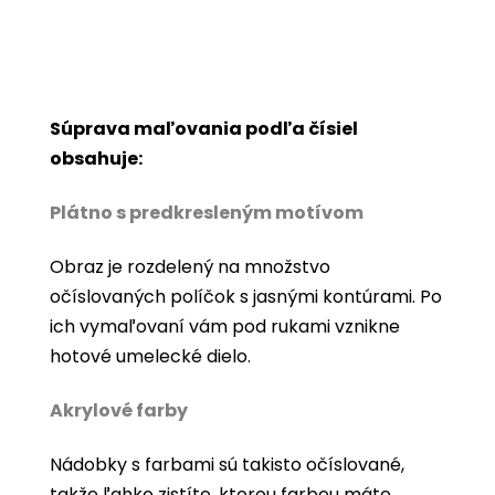
Súprava maľovania podľa čísiel
obsahuje:
Plátno s predkresleným motívom
Obraz je rozdelený na množstvo
očíslovaných políčok s jasnými kontúrami. Po
ich vymaľovaní vám pod rukami vznikne
hotové umelecké dielo.
Akrylové farby
Nádobky s farbami sú takisto očíslované,
takže ľahko zistíte, ktorou farbou máte