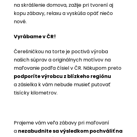
na skrášlenie domova, zažije pri tvorení aj
kopu zábavy, relaxu a vyskúša opäť niečo
nové.
Vyrábame v ČR!
Čerešničkou na torte je poctivá výroba
našich súprav a originálnych motívov na
maľovanie podľa čísiel v ČR. Nákupom preto
podporíte výrobcu z blízkeho regiónu
a zásielka k vám nebude musieť putovať
tisícky kilometrov.
Prajeme vám veľa zábavy pri maľovaní
a
nezabudnite sa výsledkom pochváliť na