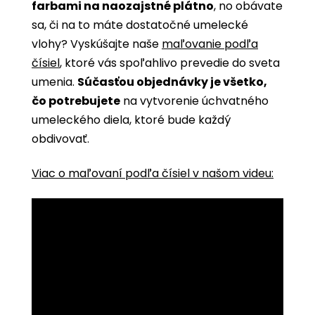
farbami na naozajstné plátno
, no obávate
sa, či na to máte dostatočné umelecké
vlohy? Vyskúšajte naše
maľovanie podľa
čísiel
, ktoré vás spoľahlivo prevedie do sveta
umenia.
Súčasťou objednávky je všetko,
čo potrebujete
na vytvorenie úchvatného
umeleckého diela, ktoré bude každý
obdivovať.
Viac o maľovaní podľa čísiel v našom videu: