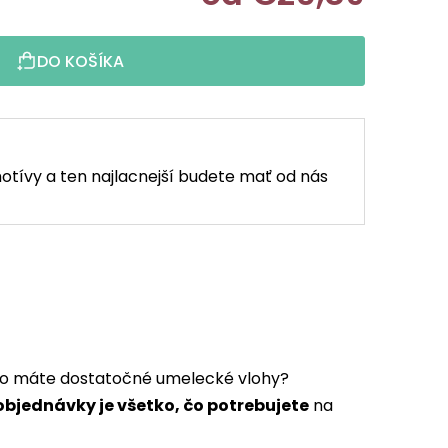
Jednotkov
DO KOŠÍKA
otívy a ten najlacnejší budete mať od nás
a to máte dostatočné umelecké vlohy?
bjednávky je všetko, čo potrebujete
na