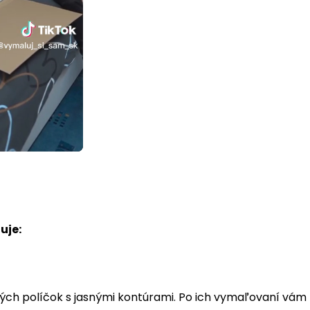
uje:
ých políčok s jasnými kontúrami. Po ich vymaľovaní vá