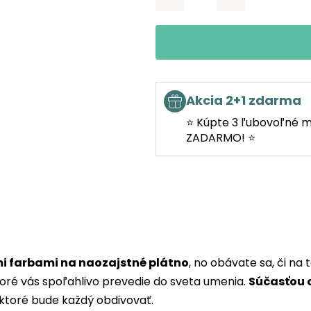
Akcia 2+1 zdarma
⭐ Kúpte 3 ľubovoľné m
ZADARMO! ⭐
i farbami na naozajstné plátno
, no obávate sa, či n
toré vás spoľahlivo prevedie do sveta umenia.
Súčasťou o
ktoré bude každý obdivovať.