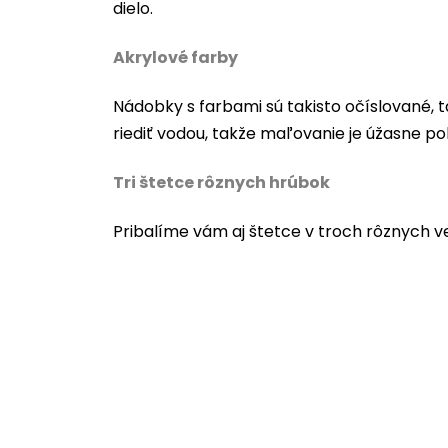
dielo.
Akrylové farby
Nádobky s farbami sú takisto očíslované, t
riediť vodou, takže maľovanie je úžasne po
Tri štetce rôznych hrúbok
Pribalíme vám aj štetce v troch rôznych v