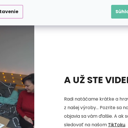
tavenie
Súhl
A UŽ STE VID
Radi natáčame krátke a hrav
z našej výroby... Pozrite sa n
objavia sa vám ďalšie. A ak 
sledovať na našom
TikToku
.