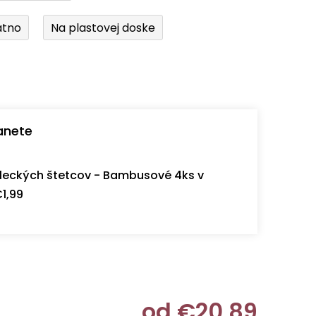
átno
Na plastovej doske
anete
eckých štetcov - Bambusové 4ks v
1,99
od
€20,89