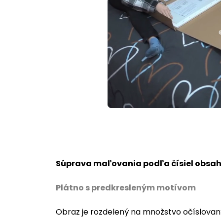
Loaded
:
Unmute
72.82%
Súprava maľovania podľa čísiel obsah
Plátno s predkresleným motívom
Obraz je rozdelený na množstvo očíslovan