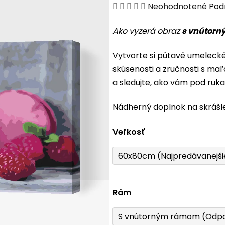
Priemerné
Neohodnotené
Pod
hodnotenie
Ako vyzerá obraz
s vnútorn
produktu
je
Vytvorte si pútavé umeleck
0,0
skúsenosti a zručnosti s maľ
z
a sledujte, ako vám pod ruk
5
hviezdičiek.
Nádherný doplnok na skrášl
Veľkosť
60x80cm (Najpredávanejši
Rám
S vnútorným rámom (Odp