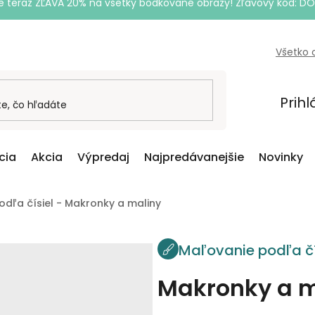
e teraz ZĽAVA 20% na všetky bodkované obrazy! Zľavový kód: D
Všetko 
Prihl
cia
Akcia
Výpredaj
Najpredávanejšie
Novinky
dľa čísiel - Makronky a maliny
Maľovanie podľa čí
Makronky a m