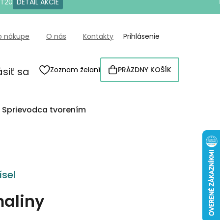
OT20
DETAIL AKCIE
o nákupe
O nás
Kontakty
Prihlásenie
ásiť sa
Zoznam želaní
PRÁZDNY KOŠÍK
NÁKUPNÝ
KOŠÍK
Sprievodca tvorením
sel
aliny