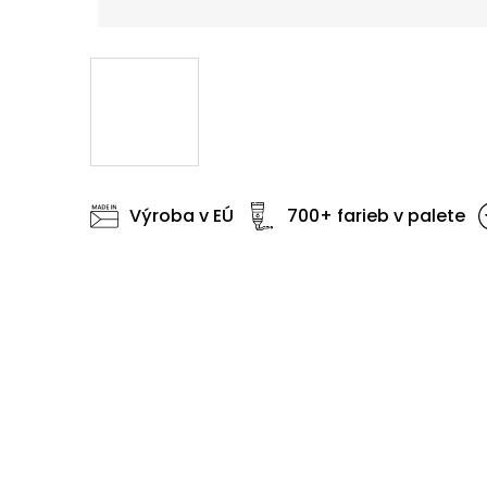
Výroba v EÚ
700+ farieb v palete