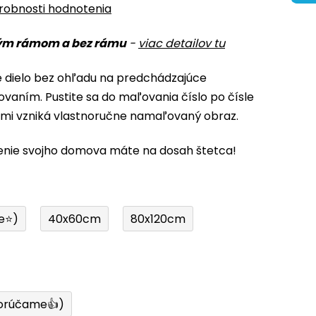
robnosti hodnotenia
ým rámom a bez rámu
-
viac detailov tu
é dielo bez ohľadu na predchádzajúce
ovaním. Pustite sa do maľovania číslo po čísle
ami vzniká vlastnoručne namaľovaný obraz.
enie svojho domova máte na dosah štetca!
e⭐)
40x60cm
80x120cm
orúčame👍)