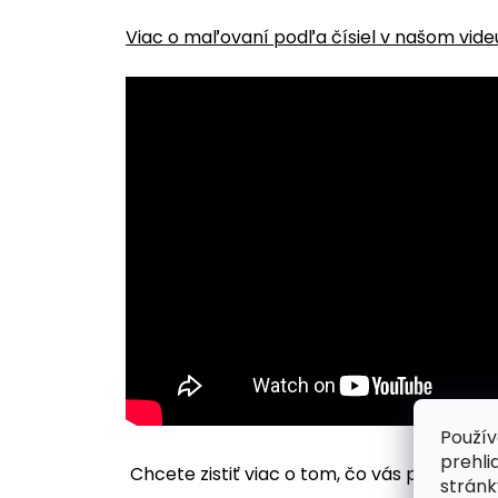
Viac o maľovaní podľa čísiel v našom vide
Použív
prehli
Chcete zistiť viac o tom, čo vás pri maľov
stránk