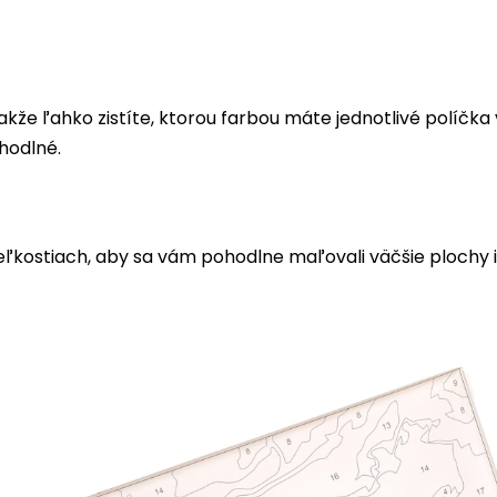
akže ľahko zistíte, ktorou farbou máte jednotlivé políčk
hodlné.
eľkostiach, aby sa vám pohodlne maľovali väčšie plochy i