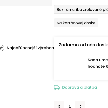
Bez rámu, iba zrolované pl
Na kartónovej doske
Zadarmo od nás dost
Najobľúbenejší výrobca
Sada umel
hodnote €
Doprava a platba