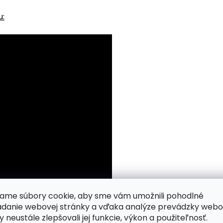
u:
ame súbory cookie, aby sme vám umožnili pohodlné
adanie webovej stránky a vďaka analýze prevádzky webo
aní podľa čísiel na plátno vlastne čaká?
Pozrite si náš ná
y neustále zlepšovali jej funkcie, výkon a použiteľnosť.