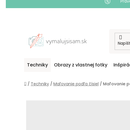
Práv
Prejsť
na
obsah
Techniky
Obrazy z vlastnej fotky
Inšpirá
Domov
/
Techniky
/
Maľovanie podľa čísiel
/
Maľovanie po