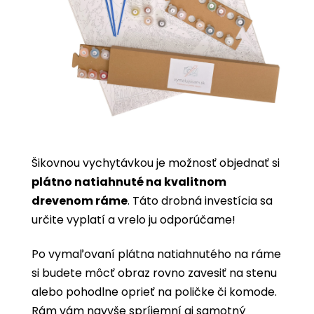
Šikovnou vychytávkou je možnosť objednať si
plátno natiahnuté na kvalitnom
drevenom ráme
. Táto drobná investícia sa
určite vyplatí a vrelo ju odporúčame!
Po vymaľovaní plátna natiahnutého na ráme
si budete môcť obraz rovno zavesiť na stenu
alebo pohodlne oprieť na poličke či komode.
Rám vám navyše spríjemní aj samotný