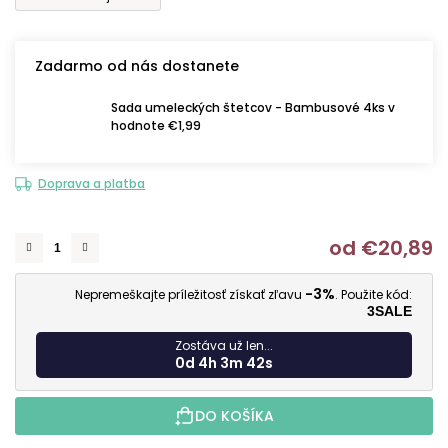
Zadarmo od nás dostanete
Sada umeleckých štetcov - Bambusové 4ks v
hodnote €1,99
Doprava a platba
od
€20,89
J
-3%
Nepremeškajte príležitosť získať zľavu
. Použite kód:
3SALE
Zostáva už len...
0d 4h 3m 41s
DO KOŠÍKA