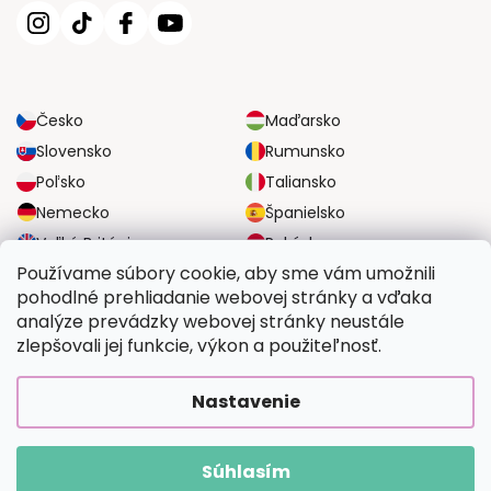
Česko
Maďarsko
Slovensko
Rumunsko
Poľsko
Taliansko
Nemecko
Španielsko
Veľká Británia
Rakúsko
Používame súbory cookie, aby sme vám umožnili
pohodlné prehliadanie webovej stránky a vďaka
SPOĽAHLIVÉ MOŽNOSTI DOPRAVY
analýze prevádzky webovej stránky neustále
zlepšovali jej funkcie, výkon a použiteľnosť.
BEZPEČNÉ MOŽNOSTI PLATBY
Nastavenie
Súhlasím
Copyright 2026
Vymalujsisam.sk
. Všetky práva vyhradené.