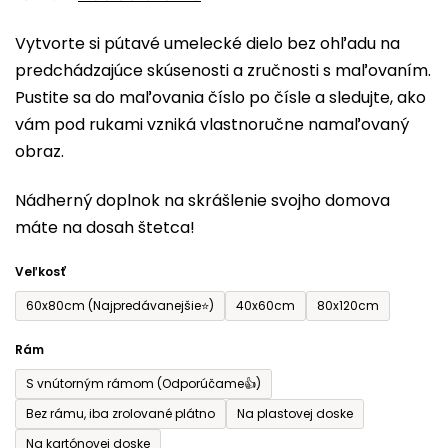
0,0
Vytvorte si pútavé umelecké dielo bez ohľadu na
z
predchádzajúce skúsenosti a zručnosti s maľovaním.
5
Pustite sa do maľovania číslo po čísle a sledujte, ako
hviezdičiek.
vám pod rukami vzniká vlastnoručne namaľovaný
obraz.
Nádherný doplnok na skrášlenie svojho domova
máte na dosah štetca!
Veľkosť
60x80cm (Najpredávanejšie⭐)
40x60cm
80x120cm
Rám
S vnútorným rámom (Odporúčame👍)
Bez rámu, iba zrolované plátno
Na plastovej doske
Na kartónovej doske