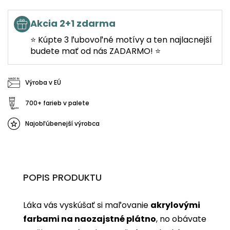
Akcia 2+1 zdarma
⭐ Kúpte 3 ľubovoľné motívy a ten najlacnejší
budete mať od nás ZADARMO! ⭐
Výroba v EÚ
700+ farieb v palete
Najobľúbenejší výrobca
POPIS PRODUKTU
Láka vás vyskúšať si maľovanie
akrylovými
farbami na naozajstné plátno
, no obávate