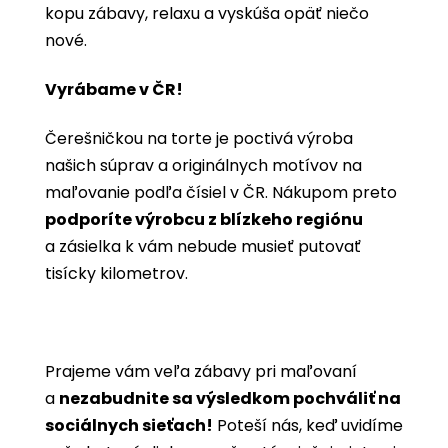
kopu zábavy, relaxu a vyskúša opäť niečo
nové.
Vyrábame v ČR!
Čerešničkou na torte je poctivá výroba
našich súprav a originálnych motívov na
maľovanie podľa čísiel v ČR. Nákupom preto
podporíte výrobcu z blízkeho regiónu
a zásielka k vám nebude musieť putovať
tisícky kilometrov.
Prajeme vám veľa zábavy pri maľovaní
a
nezabudnite sa výsledkom pochváliť na
sociálnych sieťach!
Poteší nás, keď uvidíme