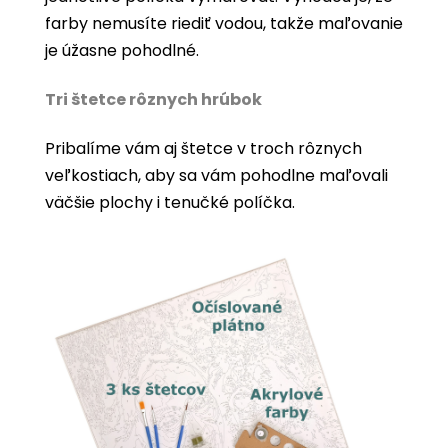
farby nemusíte riediť vodou, takže maľovanie
je úžasne pohodlné.
Tri štetce rôznych hrúbok
Pribalíme vám aj štetce v troch rôznych
veľkostiach, aby sa vám pohodlne maľovali
väčšie plochy i tenučké políčka.