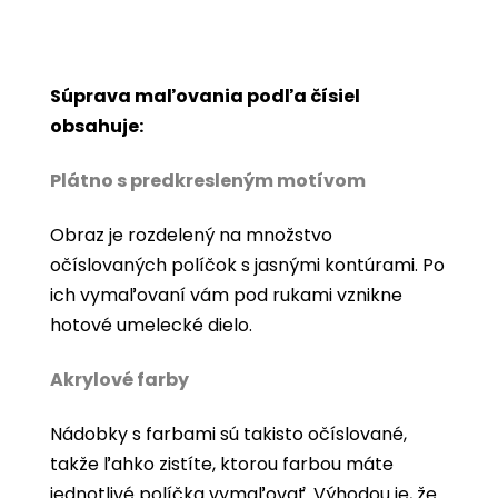
Súprava maľovania podľa čísiel
obsahuje:
Plátno s predkresleným motívom
Obraz je rozdelený na množstvo
očíslovaných políčok s jasnými kontúrami. Po
ich vymaľovaní vám pod rukami vznikne
hotové umelecké dielo.
Akrylové farby
Nádobky s farbami sú takisto očíslované,
takže ľahko zistíte, ktorou farbou máte
jednotlivé políčka vymaľovať. Výhodou je, že