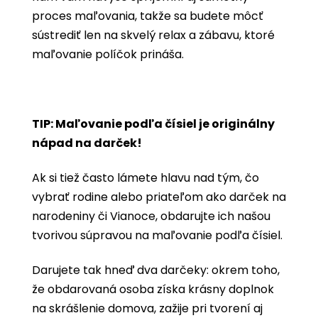
proces maľovania, takže sa budete môcť
sústrediť len na skvelý relax a zábavu, ktoré
maľovanie políčok prináša.
TIP: Maľovanie podľa čísiel je originálny
nápad na darček!
Ak si tiež často lámete hlavu nad tým, čo
vybrať rodine alebo priateľom ako darček na
narodeniny či Vianoce, obdarujte ich našou
tvorivou súpravou na maľovanie podľa čísiel.
Darujete tak hneď dva darčeky: okrem toho,
že obdarovaná osoba získa krásny doplnok
na skrášlenie domova, zažije pri tvorení aj