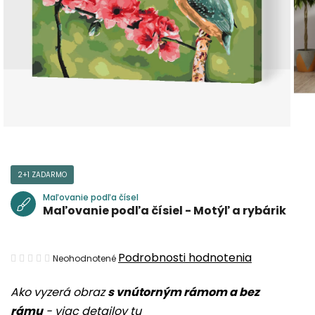
2+1 ZADARMO
Maľovanie podľa čísel
Maľovanie podľa čísiel - Motýľ a rybárik
Priemerné
Podrobnosti hodnotenia
Neohodnotené
hodnotenie
Ako vyzerá obraz
s vnútorným rámom a bez
produktu
rámu
-
viac detailov tu
je