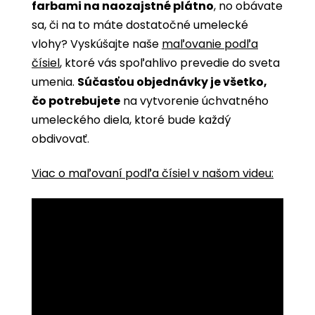
farbami na naozajstné plátno
, no obávate
sa, či na to máte dostatočné umelecké
vlohy? Vyskúšajte naše
maľovanie podľa
čísiel
, ktoré vás spoľahlivo prevedie do sveta
umenia.
Súčasťou objednávky je všetko,
čo potrebujete
na vytvorenie úchvatného
umeleckého diela, ktoré bude každý
obdivovať.
Viac o maľovaní podľa čísiel v našom videu: