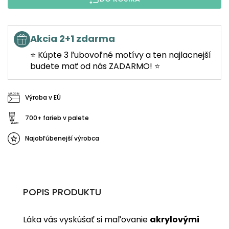
Akcia 2+1 zdarma
⭐ Kúpte 3 ľubovoľné motívy a ten najlacnejší
budete mať od nás ZADARMO! ⭐
Výroba v EÚ
700+ farieb v palete
Najobľúbenejší výrobca
POPIS PRODUKTU
Láka vás vyskúšať si maľovanie
akrylovými