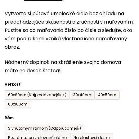
0,0
Vytvorte si pútavé umelecké dielo bez ohľadu na
z
predchádzajúce skúsenosti a zručnosti s maľovaním.
5
Pustite sa do maľovania číslo po čísle a sledujte, ako
hviezdičiek.
vám pod rukami vzniká vlastnoručne namaľovaný
obraz.
Nádherný doplnok na skrášlenie svojho domova
máte na dosah štetca!
Veľkosť
60x80cm (Najpredávanejšie⭐)
30x40cm
40x50cm
80x100cm
Rám
S vnútorným rámom (Odporúčame👍)
Bez rámu, iba zrolované plátno
Na plastovej doske