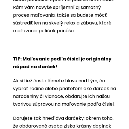
Rám vám navyše spríjemní aj samotný
proces maľovania, takže sa budete môcť
sústrediť len na skvelý relax a zábavu, ktoré
maľovanie políčok prináša.
TIP: Maľovanie podľa čísiel je originálny
nápad na darček!
Ak si tiež často lámete hlavu nad tým, čo
vybrať rodine alebo priateľom ako darček na
narodeniny či Vianoce, obdarujte ich našou
tvorivou súpravou na maľovanie podľa čísiel.
Darujete tak hneď dva darčeky: okrem toho,
že obdarovaná osoba získa krásny doplnok