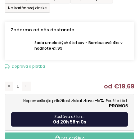
Na kartónovej doske
Zadarmo od nás dostanete
Sada umeleckých štetcov - Bambusové 4ks v
hodnote €1,99
Doprava a platba
od
€19,69
J
-5%
Nepremeškajte príležitosť získať zľavu
. Použite kód:
PROMO5
Zostáva už len...
0d 20h 58m 0s
DO KOŠÍKA