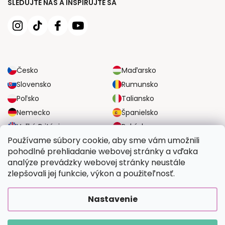
SLEDUJTE NÁS A INŠPIRUJTE SA
Česko
Maďarsko
Slovensko
Rumunsko
Poľsko
Taliansko
Nemecko
Španielsko
Veľká Británia
Rakúsko
Používame súbory cookie, aby sme vám umožnili
pohodlné prehliadanie webovej stránky a vďaka
SPOĽAHLIVÉ MOŽNOSTI DOPRAVY
analýze prevádzky webovej stránky neustále
zlepšovali jej funkcie, výkon a použiteľnosť.
BEZPEČNÉ MOŽNOSTI PLATBY
Nastavenie