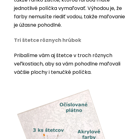
jednotlivé políčka vymaľovať. Výhodou je, že
farby nemusíte riediť vodou, takže maľovanie
je úžasne pohodlné.
Tri štetce rôznych hrúbok
Pribalíme vám aj štetce v troch rôznych
veľkostiach, aby sa vám pohodlne maľovali
väčšie plochy i tenučké políčka.