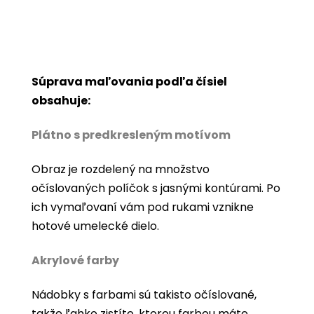
Súprava maľovania podľa čísiel
obsahuje:
Plátno s predkresleným motívom
Obraz je rozdelený na množstvo
očíslovaných políčok s jasnými kontúrami. Po
ich vymaľovaní vám pod rukami vznikne
hotové umelecké dielo.
Akrylové farby
Nádobky s farbami sú takisto očíslované,
takže ľahko zistíte, ktorou farbou máte