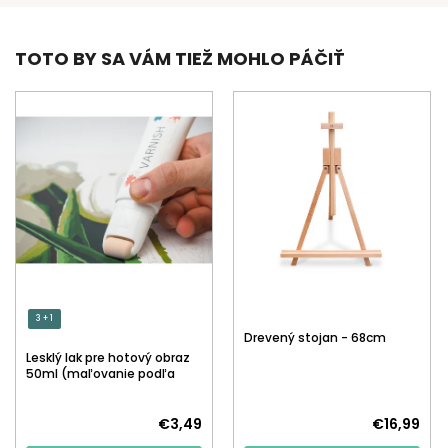
TOTO BY SA VÁM TIEŽ MOHLO PÁČIŤ
3 + 1
Drevený stojan - 68cm
Lesklý lak pre hotový obraz
50ml (maľovanie podľa
čísiel)
€3,49
€16,99