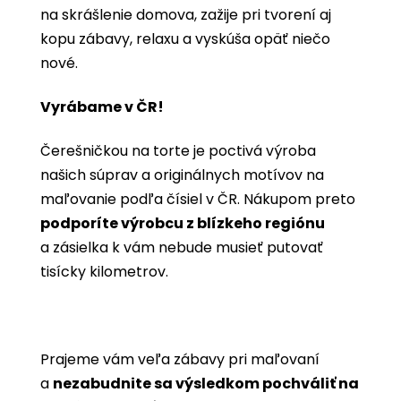
na skrášlenie domova, zažije pri tvorení aj
kopu zábavy, relaxu a vyskúša opäť niečo
nové.
Vyrábame v ČR!
Čerešničkou na torte je poctivá výroba
našich súprav a originálnych motívov na
maľovanie podľa čísiel v ČR. Nákupom preto
podporíte výrobcu z blízkeho regiónu
a zásielka k vám nebude musieť putovať
tisícky kilometrov.
Prajeme vám veľa zábavy pri maľovaní
a
nezabudnite sa výsledkom pochváliť na