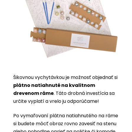
Šikovnou vychytávkou je možnosť objednať si
plátno natiahnuté na kvalitnom
drevenom ráme
. Táto drobná investícia sa
určite vyplatí a vrelo ju odporúčame!
Po vymaľovaní plátna natiahnutého na ráme
si budete môcť obraz rovno zavesiť na stenu
alebo pohodlne oprieť na poličke či komode.