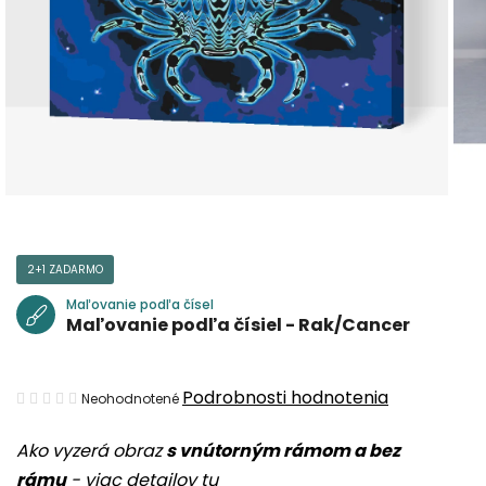
2+1 ZADARMO
Maľovanie podľa čísel
Maľovanie podľa čísiel - Rak/Cancer
Priemerné
Podrobnosti hodnotenia
Neohodnotené
hodnotenie
Ako vyzerá obraz
s vnútorným rámom a bez
produktu
rámu
-
viac detailov tu
je