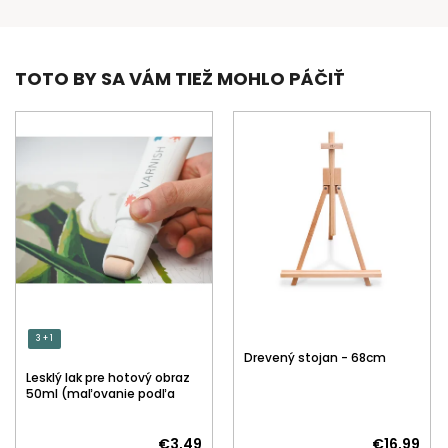
TOTO BY SA VÁM TIEŽ MOHLO PÁČIŤ
3 + 1
Drevený stojan - 68cm
Lesklý lak pre hotový obraz
50ml (maľovanie podľa
čísiel)
€3,49
€16,99