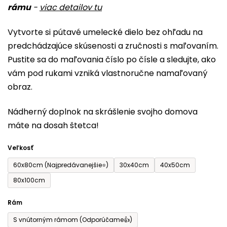
rámu
-
viac detailov tu
je
0,0
Vytvorte si pútavé umelecké dielo bez ohľadu na
z
predchádzajúce skúsenosti a zručnosti s maľovaním.
5
Pustite sa do maľovania číslo po čísle a sledujte, ako
hviezdičiek.
vám pod rukami vzniká vlastnoručne namaľovaný
obraz.
Nádherný doplnok na skrášlenie svojho domova
máte na dosah štetca!
Veľkosť
60x80cm (Najpredávanejšie⭐)
30x40cm
40x50cm
80x100cm
Rám
S vnútorným rámom (Odporúčame👍)