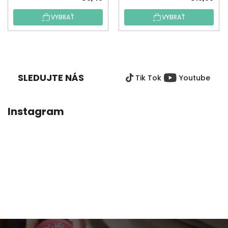
VYBRAŤ
VYBRAŤ
Z
Á
P
SLEDUJTE NÁS
Tik Tok
Youtube
Ä
T
I
Instagram
E