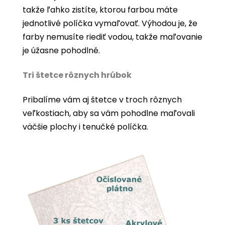
takže ľahko zistíte, ktorou farbou máte
jednotlivé políčka vymaľovať. Výhodou je, že
farby nemusíte riediť vodou, takže maľovanie
je úžasne pohodlné.
Tri štetce rôznych hrúbok
Pribalíme vám aj štetce v troch rôznych
veľkostiach, aby sa vám pohodlne maľovali
väčšie plochy i tenučké políčka.