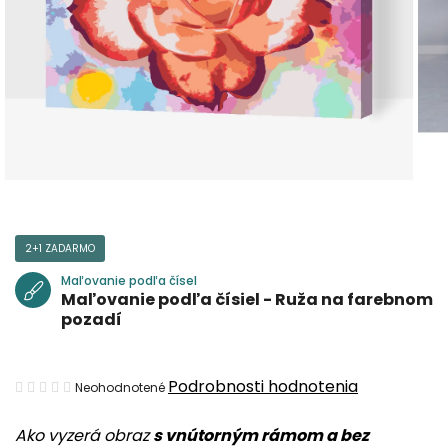
2+1 ZADARMO
Maľovanie podľa čísel
Maľovanie podľa čísiel - Ruža na farebnom
pozadí
Priemerné
Podrobnosti hodnotenia
Neohodnotené
hodnotenie
Ako vyzerá obraz
s vnútorným rámom a bez
produktu