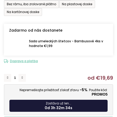
Bez rámu, iba zrolované plátno
Na plastovej doske
Na kartónovej doske
Zadarmo od nás dostanete
Sada umeleckých štetcov - Bambusové 4ks v
hodnote €1,99
Doprava a platba
od
€19,69
J
-5%
Nepremeškajte príležitosť získať zľavu
. Použite kód:
PROMO5
Zostáva už len...
0d 3h 32m 33s