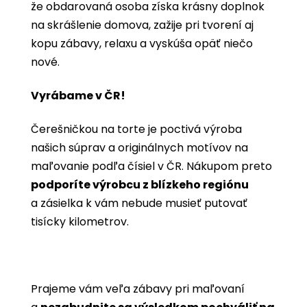
že obdarovaná osoba získa krásny doplnok
na skrášlenie domova, zažije pri tvorení aj
kopu zábavy, relaxu a vyskúša opäť niečo
nové.
Vyrábame v ČR!
Čerešničkou na torte je poctivá výroba
našich súprav a originálnych motívov na
maľovanie podľa čísiel v ČR. Nákupom preto
podporíte výrobcu z blízkeho regiónu
a zásielka k vám nebude musieť putovať
tisícky kilometrov.
Prajeme vám veľa zábavy pri maľovaní