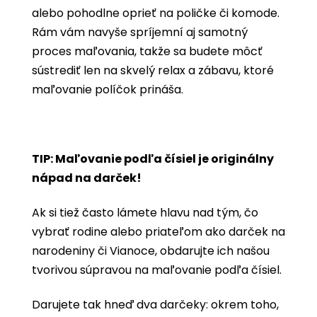
alebo pohodlne oprieť na poličke či komode.
Rám vám navyše spríjemní aj samotný
proces maľovania, takže sa budete môcť
sústrediť len na skvelý relax a zábavu, ktoré
maľovanie políčok prináša.
TIP: Maľovanie podľa čísiel je originálny
nápad na darček!
Ak si tiež často lámete hlavu nad tým, čo
vybrať rodine alebo priateľom ako darček na
narodeniny či Vianoce, obdarujte ich našou
tvorivou súpravou na maľovanie podľa čísiel.
Darujete tak hneď dva darčeky: okrem toho,