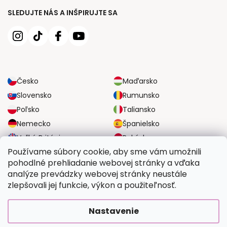
SLEDUJTE NÁS A INŠPIRUJTE SA
Česko
Maďarsko
Slovensko
Rumunsko
Poľsko
Taliansko
Nemecko
Španielsko
Veľká Británia
Rakúsko
Používame súbory cookie, aby sme vám umožnili
pohodlné prehliadanie webovej stránky a vďaka
SPOĽAHLIVÉ MOŽNOSTI DOPRAVY
analýze prevádzky webovej stránky neustále
zlepšovali jej funkcie, výkon a použiteľnosť.
BEZPEČNÉ MOŽNOSTI PLATBY
Nastavenie