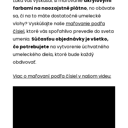
Láka vás vyskúšať si maľovanie
akrylovými
farbami na naozajstné plátno
, no obávate
sa, či na to máte dostatočné umelecké
vlohy? Vyskúšajte naše
maľovanie podľa
čísiel
, ktoré vás spoľahlivo prevedie do sveta
umenia.
Súčasťou objednávky je všetko,
čo potrebujete
na vytvorenie úchvatného
umeleckého diela, ktoré bude každý
obdivovať.
Viac o maľovaní podľa čísiel v našom videu: