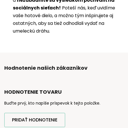
a
nezabudnite sa výsledkom pochváliť na
sociálnych sieťach!
Poteší nás, keď uvidíme
vaše hotové dielo, a možno tým inšpirujete aj
ostatných, aby sa tiež odhodlali vydať na
umeleckú dráhu.
Hodnotenie našich zákazníkov
HODNOTENIE TOVARU
Buďte prvý, kto napíše príspevok k tejto položke.
PRIDAŤ HODNOTENIE