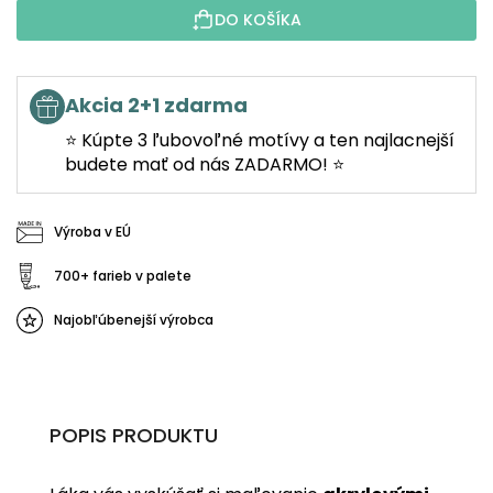
DO KOŠÍKA
Akcia 2+1 zdarma
⭐ Kúpte 3 ľubovoľné motívy a ten najlacnejší
budete mať od nás ZADARMO! ⭐
Výroba v EÚ
700+ farieb v palete
Najobľúbenejší výrobca
POPIS PRODUKTU