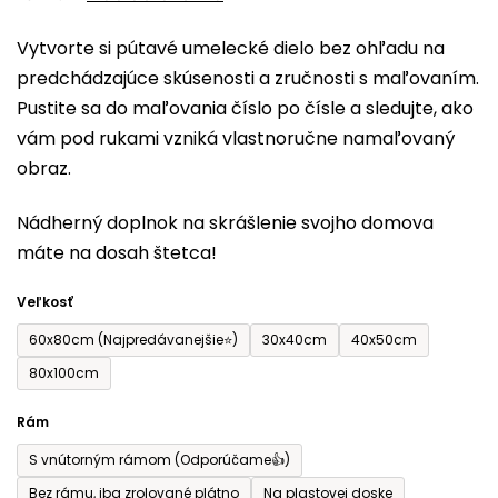
0,0
Vytvorte si pútavé umelecké dielo bez ohľadu na
z
predchádzajúce skúsenosti a zručnosti s maľovaním.
5
Pustite sa do maľovania číslo po čísle a sledujte, ako
hviezdičiek.
vám pod rukami vzniká vlastnoručne namaľovaný
obraz.
Nádherný doplnok na skrášlenie svojho domova
máte na dosah štetca!
Veľkosť
60x80cm (Najpredávanejšie⭐)
30x40cm
40x50cm
80x100cm
Rám
S vnútorným rámom (Odporúčame👍)
Bez rámu, iba zrolované plátno
Na plastovej doske