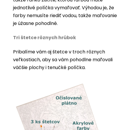
jednotlivé políčka vymaľovať. Výhodou je, že
farby nemusíte riediť vodou, takže maľovanie
je úžasne pohodlné.
Tri štetce rôznych hrúbok
Pribalíme vám aj štetce v troch rôznych
veľkostiach, aby sa vám pohodlne maľovali
väčšie plochy i tenučké políčka.