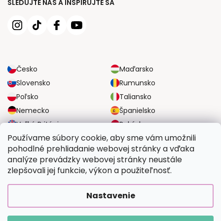
SLEDUJTE NÁS A INŠPIRUJTE SA
Česko
Maďarsko
Slovensko
Rumunsko
Poľsko
Taliansko
Nemecko
Španielsko
Veľká Británia
Rakúsko
Používame súbory cookie, aby sme vám umožnili
pohodlné prehliadanie webovej stránky a vďaka
SPOĽAHLIVÉ MOŽNOSTI DOPRAVY
analýze prevádzky webovej stránky neustále
zlepšovali jej funkcie, výkon a použiteľnosť.
BEZPEČNÉ MOŽNOSTI PLATBY
Nastavenie