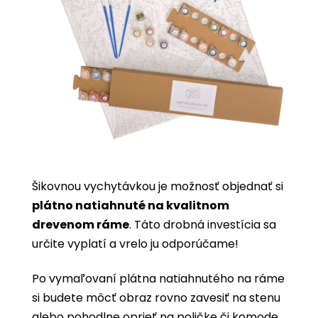
Šikovnou vychytávkou je možnosť objednať si
plátno natiahnuté na kvalitnom
drevenom ráme
. Táto drobná investícia sa
určite vyplatí a vrelo ju odporúčame!
Po vymaľovaní plátna natiahnutého na ráme
si budete môcť obraz rovno zavesiť na stenu
alebo pohodlne oprieť na poličke či komode.