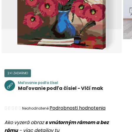
2+1 ZADARMO
Maľovanie podľa čísel
Maľovanie podľa čísiel - Vlčí mak
Priemerné
Podrobnosti hodnotenia
Neohodnotené
hodnotenie
Ako vyzerá obraz
s vnútorným rámom a bez
produktu
rámu
-
viac detailov tu
je