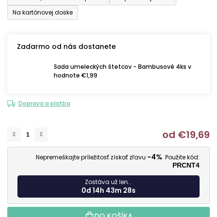
Na kartónovej doske
Zadarmo od nás dostanete
Sada umeleckých štetcov - Bambusové 4ks v
hodnote €1,99
Doprava a platba
od
€19,69
J
-4%
Nepremeškajte príležitosť získať zľavu
. Použite kód:
PRCNT4
Zostáva už len...
0d 14h 43m 27s
DO KOŠÍKA