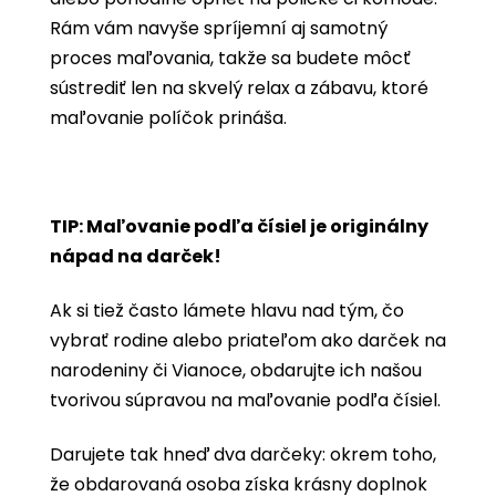
Rám vám navyše spríjemní aj samotný
proces maľovania, takže sa budete môcť
sústrediť len na skvelý relax a zábavu, ktoré
maľovanie políčok prináša.
TIP: Maľovanie podľa čísiel je originálny
nápad na darček!
Ak si tiež často lámete hlavu nad tým, čo
vybrať rodine alebo priateľom ako darček na
narodeniny či Vianoce, obdarujte ich našou
tvorivou súpravou na maľovanie podľa čísiel.
Darujete tak hneď dva darčeky: okrem toho,
že obdarovaná osoba získa krásny doplnok