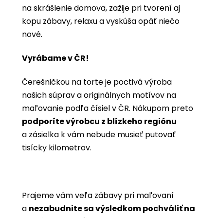
na skrášlenie domova, zažije pri tvorení aj
kopu zábavy, relaxu a vyskúša opäť niečo
nové.
Vyrábame v ČR!
Čerešničkou na torte je poctivá výroba
našich súprav a originálnych motívov na
maľovanie podľa čísiel v ČR. Nákupom preto
podporíte výrobcu z blízkeho regiónu
a zásielka k vám nebude musieť putovať
tisícky kilometrov.
Prajeme vám veľa zábavy pri maľovaní
a
nezabudnite sa výsledkom pochváliť na