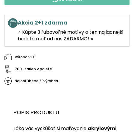
Akcia 2+1 zdarma
⭐ Kúpte 3 ľubovoľné motívy a ten najlacnejší
budete mať od nás ZADARMO! ⭐
Výroba v EÚ
700+ farieb v palete
Najobľúbenejší výrobca
POPIS PRODUKTU
Láka vás vyskúšať si maľovanie
akrylovými