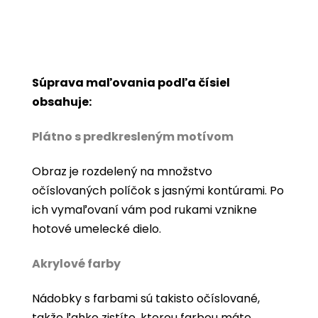
Súprava maľovania podľa čísiel
obsahuje:
Plátno s predkresleným motívom
Obraz je rozdelený na množstvo
očíslovaných políčok s jasnými kontúrami. Po
ich vymaľovaní vám pod rukami vznikne
hotové umelecké dielo.
Akrylové farby
Nádobky s farbami sú takisto očíslované,
takže ľahko zistíte, ktorou farbou máte