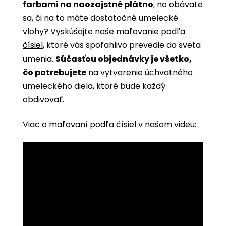
farbami na naozajstné plátno
, no obávate
sa, či na to máte dostatočné umelecké
vlohy? Vyskúšajte naše
maľovanie podľa
čísiel
, ktoré vás spoľahlivo prevedie do sveta
umenia.
Súčasťou objednávky je všetko,
čo potrebujete
na vytvorenie úchvatného
umeleckého diela, ktoré bude každý
obdivovať.
Viac o maľovaní podľa čísiel v našom videu: