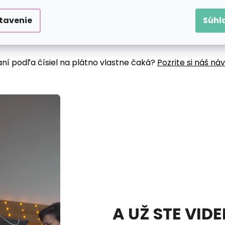
tavenie
Súhl
aní podľa čísiel na plátno vlastne čaká?
Pozrite si náš ná
A UŽ STE VID