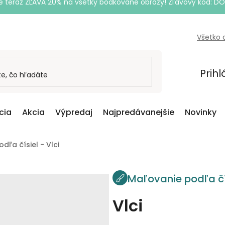
e teraz ZĽAVA 20% na všetky bodkované obrazy! Zľavový kód: D
Všetko 
Prihl
cia
Akcia
Výpredaj
Najpredávanejšie
Novinky
dľa čísiel - Vlci
Maľovanie podľa čí
Vlci