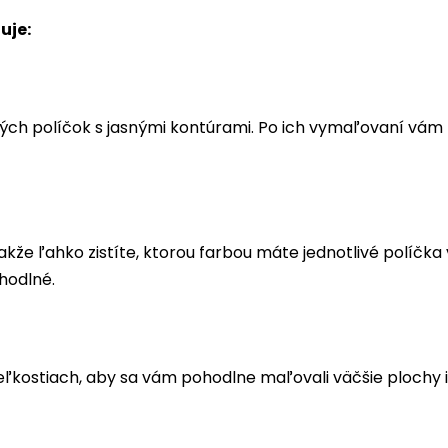
uje:
ých políčok s jasnými kontúrami. Po ich vymaľovaní vá
akže ľahko zistíte, ktorou farbou máte jednotlivé políčk
hodlné.
eľkostiach, aby sa vám pohodlne maľovali väčšie plochy i