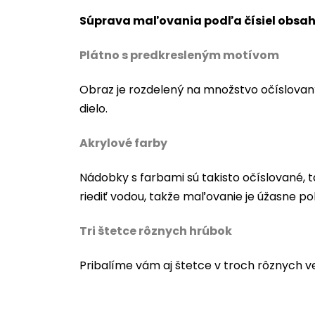
Súprava maľovania podľa čísiel obsah
Plátno s predkresleným motívom
Obraz je rozdelený na množstvo očíslovan
dielo.
Akrylové farby
Nádobky s farbami sú takisto očíslované, t
riediť vodou, takže maľovanie je úžasne po
Tri štetce rôznych hrúbok
Pribalíme vám aj štetce v troch rôznych v