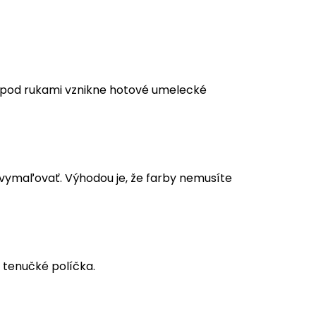
m pod rukami vznikne hotové umelecké
a vymaľovať. Výhodou je, že farby nemusíte
 tenučké políčka.