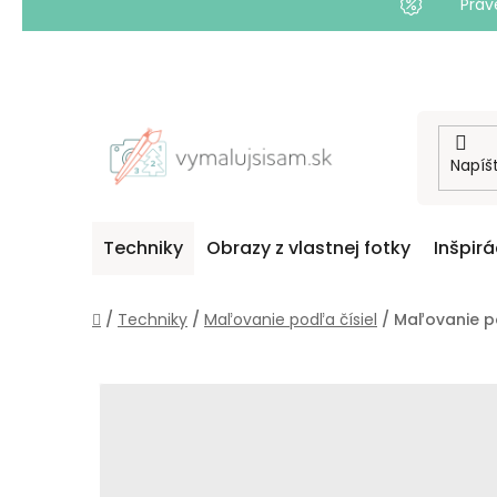
Práv
Prejsť
na
obsah
Techniky
Obrazy z vlastnej fotky
Inšpirá
Domov
/
Techniky
/
Maľovanie podľa čísiel
/
Maľovanie po