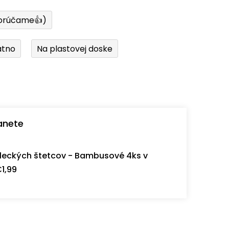
orúčame👍)
átno
Na plastovej doske
anete
eckých štetcov - Bambusové 4ks v
1,99