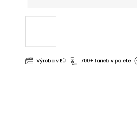
Výroba v EÚ
700+ farieb v palete