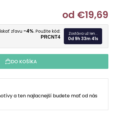
od
€19,69
Jednotkov
-4%
získať zľavu
. Použite kód:
Zostáva už len...
PRCNT4
0d 9h 33m 40s
DO KOŠÍKA
otívy a ten najlacnejší budete mať od nás