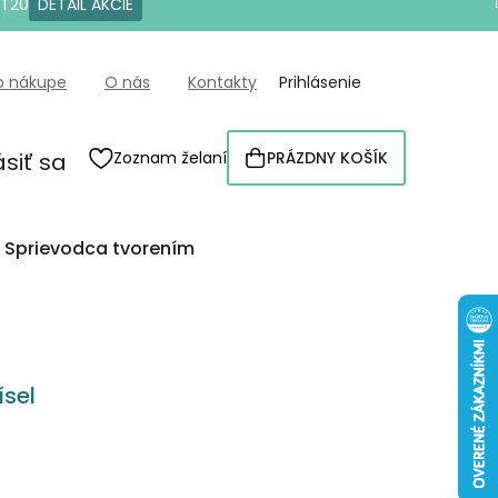
OT20
DETAIL AKCIE
o nákupe
O nás
Kontakty
Prihlásenie
ásiť sa
Zoznam želaní
PRÁZDNY KOŠÍK
NÁKUPNÝ
KOŠÍK
Sprievodca tvorením
sel