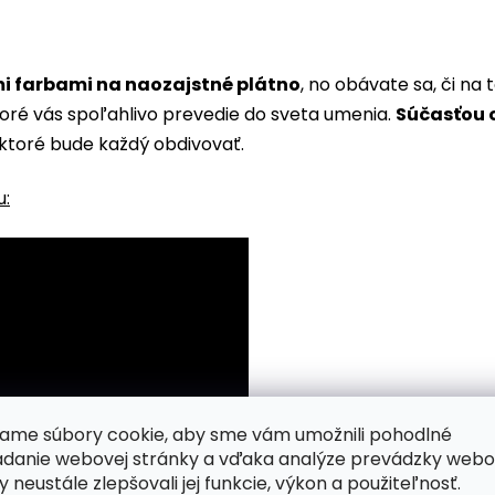
i farbami na naozajstné plátno
, no obávate sa, či n
toré vás spoľahlivo prevedie do sveta umenia.
Súčasťou o
ktoré bude každý obdivovať.
u:
ame súbory cookie, aby sme vám umožnili pohodlné
adanie webovej stránky a vďaka analýze prevádzky webo
y neustále zlepšovali jej funkcie, výkon a použiteľnosť.