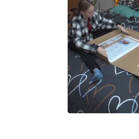
Loaded
:
Unmute
72.82%