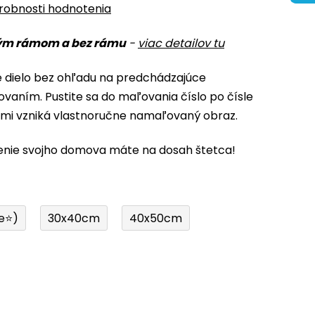
robnosti hodnotenia
ým rámom a bez rámu
-
viac detailov tu
é dielo bez ohľadu na predchádzajúce
ovaním. Pustite sa do maľovania číslo po čísle
ami vzniká vlastnoručne namaľovaný obraz.
enie svojho domova máte na dosah štetca!
e⭐)
30x40cm
40x50cm