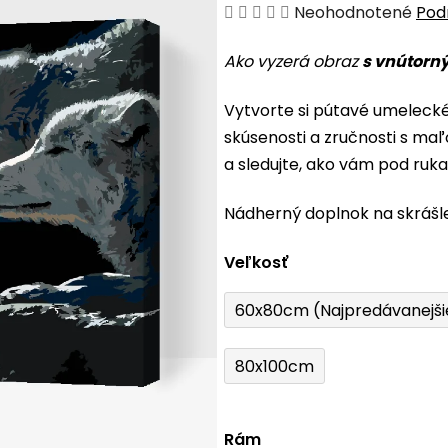
Priemerné
Neohodnotené
Pod
hodnotenie
Ako vyzerá obraz
s vnútorn
produktu
je
Vytvorte si pútavé umeleck
0,0
skúsenosti a zručnosti s maľ
z
a sledujte, ako vám pod ruk
5
hviezdičiek.
Nádherný doplnok na skrášl
Veľkosť
60x80cm (Najpredávanejši
80x100cm
Rám