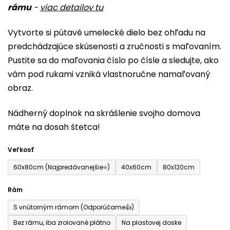
rámu
-
viac detailov tu
je
0,0
Vytvorte si pútavé umelecké dielo bez ohľadu na
z
predchádzajúce skúsenosti a zručnosti s maľovaním.
5
Pustite sa do maľovania číslo po čísle a sledujte, ako
hviezdičiek.
vám pod rukami vzniká vlastnoručne namaľovaný
obraz.
Nádherný doplnok na skrášlenie svojho domova
máte na dosah štetca!
Veľkosť
60x80cm (Najpredávanejšie⭐)
40x60cm
80x120cm
Rám
S vnútorným rámom (Odporúčame👍)
Bez rámu, iba zrolované plátno
Na plastovej doske