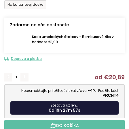
Na kartónovej doske
Zadarmo od nás dostanete
Sada umeleckých štetcov - Bambusové 4ks v
hodnote €1,99
Doprava a platba
od
€20,89
J
-4%
Nepremeškajte príležitosť získať zľavu
. Použite kód:
PRCNT4
Zostáva už len...
0d 19h 27m 56s
DO KOŠÍKA