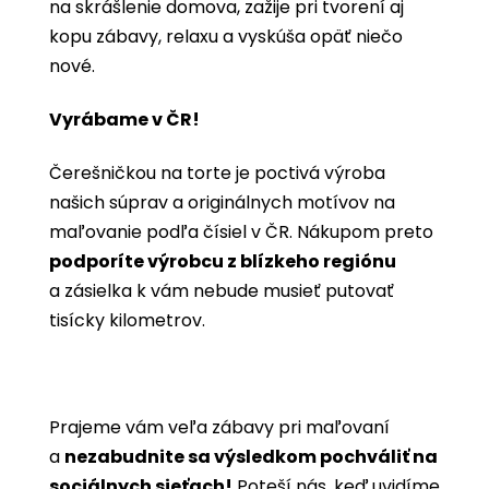
na skrášlenie domova, zažije pri tvorení aj
kopu zábavy, relaxu a vyskúša opäť niečo
nové.
Vyrábame v ČR!
Čerešničkou na torte je poctivá výroba
našich súprav a originálnych motívov na
maľovanie podľa čísiel v ČR. Nákupom preto
podporíte výrobcu z blízkeho regiónu
a zásielka k vám nebude musieť putovať
tisícky kilometrov.
Prajeme vám veľa zábavy pri maľovaní
a
nezabudnite sa výsledkom pochváliť na
sociálnych sieťach!
Poteší nás, keď uvidíme