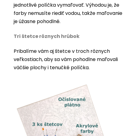
jednotlivé políčka vymaľovať. Výhodou je, že
farby nemusíte riediť vodou, takže maľovanie
je úžasne pohodlné.
Tri štetce rôznych hrúbok
Pribalíme vám aj štetce v troch rôznych
veľkostiach, aby sa vám pohodlne maľovali
väčšie plochy i tenučké políčka.