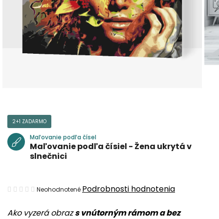
2+1 ZADARMO
Maľovanie podľa čísel
Maľovanie podľa čísiel - Žena ukrytá v
slnečnici
Priemerné
Podrobnosti hodnotenia
Neohodnotené
hodnotenie
Ako vyzerá obraz
s vnútorným rámom a bez
produktu