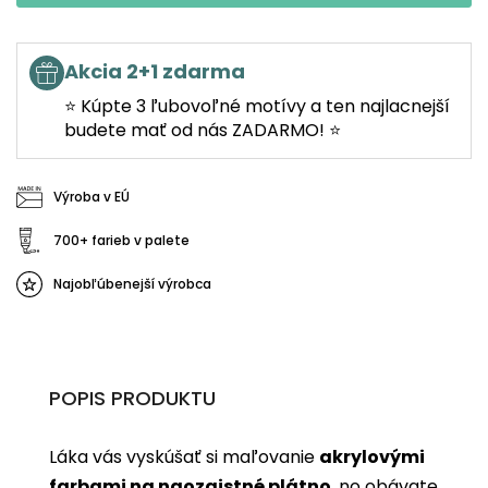
Akcia 2+1 zdarma
⭐ Kúpte 3 ľubovoľné motívy a ten najlacnejší
budete mať od nás ZADARMO! ⭐
Výroba v EÚ
700+ farieb v palete
Najobľúbenejší výrobca
POPIS PRODUKTU
Láka vás vyskúšať si maľovanie
akrylovými
farbami na naozajstné plátno
, no obávate