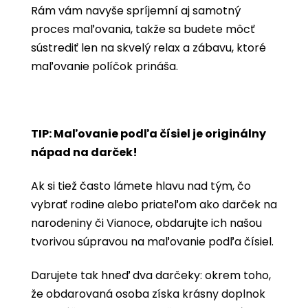
Rám vám navyše spríjemní aj samotný
proces maľovania, takže sa budete môcť
sústrediť len na skvelý relax a zábavu, ktoré
maľovanie políčok prináša.
TIP: Maľovanie podľa čísiel je originálny
nápad na darček!
Ak si tiež často lámete hlavu nad tým, čo
vybrať rodine alebo priateľom ako darček na
narodeniny či Vianoce, obdarujte ich našou
tvorivou súpravou na maľovanie podľa čísiel.
Darujete tak hneď dva darčeky: okrem toho,
že obdarovaná osoba získa krásny doplnok