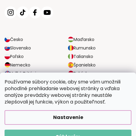
Česko
Maďarsko
Slovensko
Rumunsko
Poľsko
Taliansko
Nemecko
Španielsko
Veľká Británia
Rakúsko
Používame súbory cookie, aby sme vám umožnili
pohodlné prehliadanie webovej stránky a vďaka
SPOĽAHLIVÉ MOŽNOSTI DOPRAVY
analýze prevádzky webovej stránky neustále
zlepšovali jej funkcie, výkon a použiteľnosť.
BEZPEČNÉ MOŽNOSTI PLATBY
Nastavenie