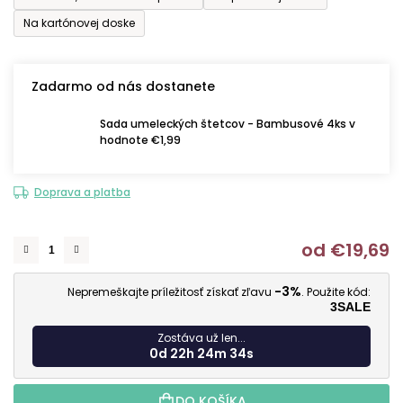
Na kartónovej doske
Zadarmo od nás dostanete
Sada umeleckých štetcov - Bambusové 4ks v
hodnote €1,99
Doprava a platba
od
€19,69
J
-3%
Nepremeškajte príležitosť získať zľavu
. Použite kód:
3SALE
Zostáva už len...
0d 22h 24m 33s
DO KOŠÍKA