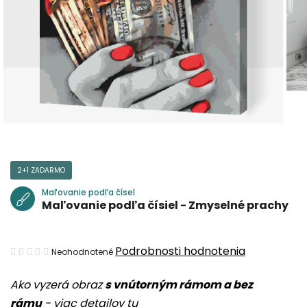
2+1 ZADARMO
Maľovanie podľa čísel
Maľovanie podľa čísiel - Zmyselné prachy
Priemerné
Podrobnosti hodnotenia
Neohodnotené
hodnotenie
Ako vyzerá obraz
s vnútorným rámom a bez
produktu
rámu
-
viac detailov tu
je