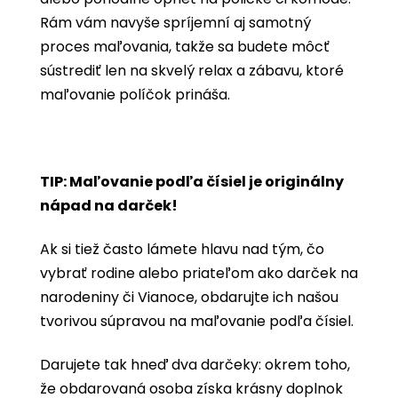
Rám vám navyše spríjemní aj samotný
proces maľovania, takže sa budete môcť
sústrediť len na skvelý relax a zábavu, ktoré
maľovanie políčok prináša.
TIP: Maľovanie podľa čísiel je originálny
nápad na darček!
Ak si tiež často lámete hlavu nad tým, čo
vybrať rodine alebo priateľom ako darček na
narodeniny či Vianoce, obdarujte ich našou
tvorivou súpravou na maľovanie podľa čísiel.
Darujete tak hneď dva darčeky: okrem toho,
že obdarovaná osoba získa krásny doplnok