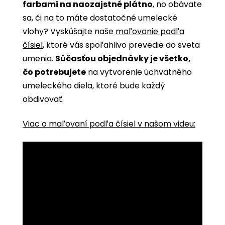
farbami na naozajstné plátno
, no obávate
sa, či na to máte dostatočné umelecké
vlohy? Vyskúšajte naše
maľovanie podľa
čísiel
, ktoré vás spoľahlivo prevedie do sveta
umenia.
Súčasťou objednávky je všetko,
čo potrebujete
na vytvorenie úchvatného
umeleckého diela, ktoré bude každý
obdivovať.
Viac o maľovaní podľa čísiel v našom videu: