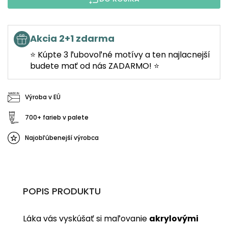
Akcia 2+1 zdarma
⭐ Kúpte 3 ľubovoľné motívy a ten najlacnejší
budete mať od nás ZADARMO! ⭐
Výroba v EÚ
700+ farieb v palete
Najobľúbenejší výrobca
POPIS PRODUKTU
Láka vás vyskúšať si maľovanie
akrylovými