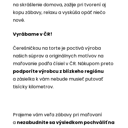
na skrášlenie domova, zažije pri tvorení aj
kopu zábavy, relaxu a vyskúša opäť niečo
nové.
Vyrábame v ČR!
Čerešničkou na torte je poctivá výroba
našich súprav a originálnych motívov na
maľovanie podľa čísiel v ČR. Nákupom preto
podporíte výrobcu z blízkeho regiónu
a zásielka k vám nebude musieť putovať
tisícky kilometrov.
Prajeme vám veľa zábavy pri maľovaní
a
nezabudnite sa výsledkom pochváliť na