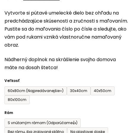
0,0
Vytvorte si pútavé umelecké dielo bez ohľadu na
z
predchádzajúce skúsenosti a zručnosti s maľovaním.
5
Pustite sa do maľovania číslo po čísle a sledujte, ako
hviezdičiek.
vám pod rukami vzniká vlastnoručne namaľovaný
obraz.
Nádherný doplnok na skrášlenie svojho domova
máte na dosah štetca!
Veľkosť
60x80cm (Najpredávanejšie⭐)
30x40cm
40x50cm
80x100cm
Rám
S vnútorným rámom (Odporúčame👍)
Bez rámu, iba zrolované plátno
Na plastovej doske