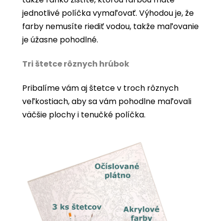
jednotlivé políčka vymaľovať. Výhodou je, že
farby nemusíte riediť vodou, takže maľovanie
je úžasne pohodlné.
Tri štetce rôznych hrúbok
Pribalíme vám aj štetce v troch rôznych
veľkostiach, aby sa vám pohodlne maľovali
väčšie plochy i tenučké políčka.