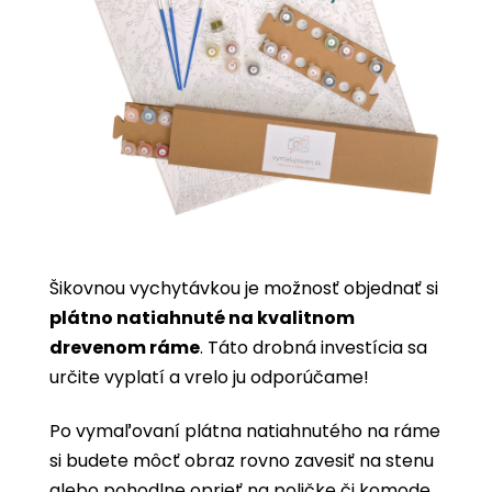
Šikovnou vychytávkou je možnosť objednať si
plátno natiahnuté na kvalitnom
drevenom ráme
. Táto drobná investícia sa
určite vyplatí a vrelo ju odporúčame!
Po vymaľovaní plátna natiahnutého na ráme
si budete môcť obraz rovno zavesiť na stenu
alebo pohodlne oprieť na poličke či komode.