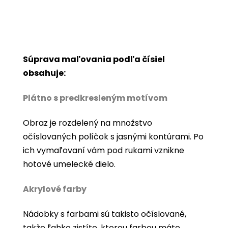
Súprava maľovania podľa čísiel
obsahuje:
Plátno s predkresleným motívom
Obraz je rozdelený na množstvo
očíslovaných políčok s jasnými kontúrami. Po
ich vymaľovaní vám pod rukami vznikne
hotové umelecké dielo.
Akrylové farby
Nádobky s farbami sú takisto očíslované,
takže ľahko zistíte, ktorou farbou máte