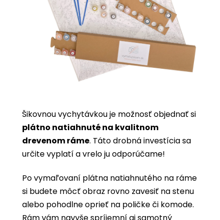
Šikovnou vychytávkou je možnosť objednať si
plátno natiahnuté na kvalitnom
drevenom ráme
. Táto drobná investícia sa
určite vyplatí a vrelo ju odporúčame!
Po vymaľovaní plátna natiahnutého na ráme
si budete môcť obraz rovno zavesiť na stenu
alebo pohodlne oprieť na poličke či komode.
Rám vám navyše spríjemní aj samotný