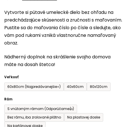
0,0
Vytvorte si pútavé umelecké dielo bez ohľadu na
z
predchádzajúce skúsenosti a zručnosti s maľovaním.
5
Pustite sa do maľovania číslo po čísle a sledujte, ako
hviezdičiek.
vám pod rukami vzniká vlastnoručne namaľovaný
obraz.
Nádherný doplnok na skrášlenie svojho domova
máte na dosah štetca!
Veľkosť
60x80cm (Najpredávanejšie⭐)
40x60cm
80x120cm
Rám
S vnútorným rámom (Odporúčame👍)
Bez rámu, iba zrolované plátno
Na plastovej doske
Na kartónovej doske