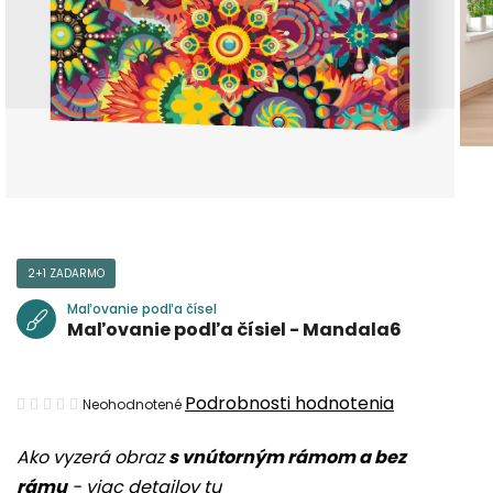
2+1 ZADARMO
Maľovanie podľa čísel
Maľovanie podľa čísiel - Mandala6
Priemerné
Podrobnosti hodnotenia
Neohodnotené
hodnotenie
Ako vyzerá obraz
s vnútorným rámom a bez
produktu
rámu
-
viac detailov tu
je