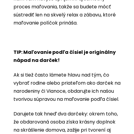
proces maľovania, takže sa budete môcť
sústrediť len na skvelý relax a zábavu, ktoré
maľovanie políčok prináša.
TIP: Maľovanie podľa čísiel je originálny
nápad na darček!
Ak si tiež často lámete hlavu nad tým, čo
vybrať rodine alebo priateľom ako darček na
narodeniny či Vianoce, obdarujte ich našou
tvorivou súpravou na maľovanie podľa čísiel.
Darujete tak hneď dva darčeky: okrem toho,
že obdarovaná osoba získa krásny doplnok
na skrášlenie domova, zažije pri tvorení aj