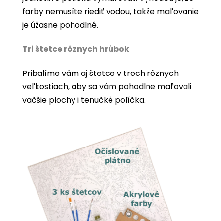
farby nemusíte riediť vodou, takže maľovanie
je úžasne pohodlné.
Tri štetce rôznych hrúbok
Pribalíme vám aj štetce v troch rôznych
veľkostiach, aby sa vám pohodlne maľovali
väčšie plochy i tenučké políčka.