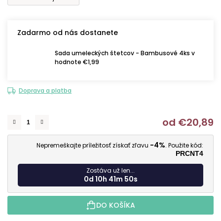
Zadarmo od nás dostanete
Sada umeleckých štetcov - Bambusové 4ks v
hodnote €1,99
Doprava a platba
od
€20,89
J
-4%
Nepremeškajte príležitosť získať zľavu
. Použite kód:
PRCNT4
Zostáva už len...
0d 10h 41m 49s
DO KOŠÍKA