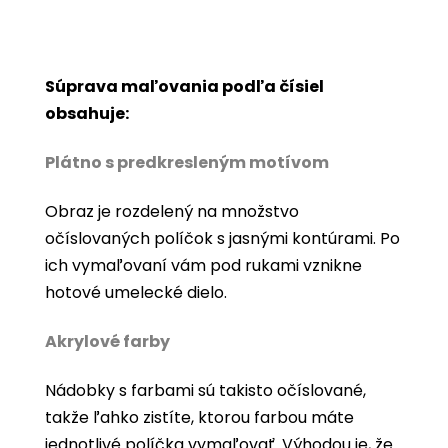
Súprava maľovania podľa čísiel
obsahuje:
Plátno s predkresleným motívom
Obraz je rozdelený na množstvo
očíslovaných políčok s jasnými kontúrami. Po
ich vymaľovaní vám pod rukami vznikne
hotové umelecké dielo.
Akrylové farby
Nádobky s farbami sú takisto očíslované,
takže ľahko zistíte, ktorou farbou máte
jednotlivé políčka vymaľovať. Výhodou je, že