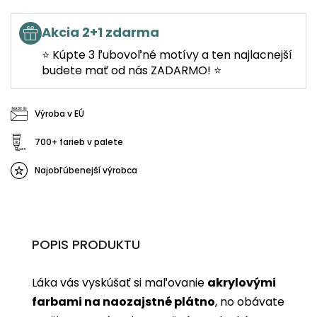
Akcia 2+1 zdarma
⭐ Kúpte 3 ľubovoľné motívy a ten najlacnejší
budete mať od nás ZADARMO! ⭐
Výroba v EÚ
700+ farieb v palete
Najobľúbenejší výrobca
POPIS PRODUKTU
Láka vás vyskúšať si maľovanie
akrylovými
farbami na naozajstné plátno
, no obávate