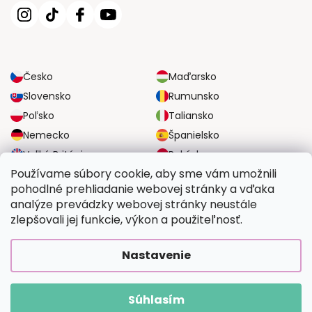
Česko
Maďarsko
Slovensko
Rumunsko
Poľsko
Taliansko
Nemecko
Španielsko
Veľká Británia
Rakúsko
Používame súbory cookie, aby sme vám umožnili
pohodlné prehliadanie webovej stránky a vďaka
SPOĽAHLIVÉ MOŽNOSTI DOPRAVY
analýze prevádzky webovej stránky neustále
zlepšovali jej funkcie, výkon a použiteľnosť.
BEZPEČNÉ MOŽNOSTI PLATBY
Nastavenie
Súhlasím
Copyright 2026
Vymalujsisam.sk
. Všetky práva vyhradené.