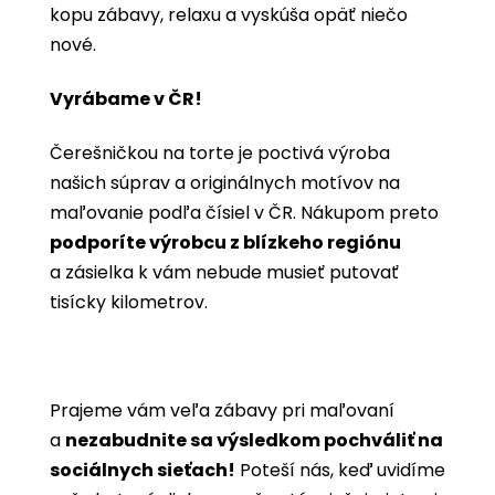
kopu zábavy, relaxu a vyskúša opäť niečo
nové.
Vyrábame v ČR!
Čerešničkou na torte je poctivá výroba
našich súprav a originálnych motívov na
maľovanie podľa čísiel v ČR. Nákupom preto
podporíte výrobcu z blízkeho regiónu
a zásielka k vám nebude musieť putovať
tisícky kilometrov.
Prajeme vám veľa zábavy pri maľovaní
a
nezabudnite sa výsledkom pochváliť na
sociálnych sieťach!
Poteší nás, keď uvidíme