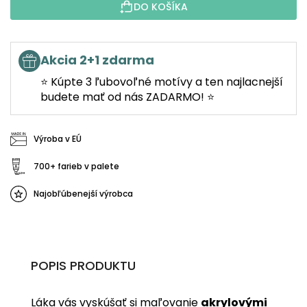
DO KOŠÍKA
Akcia 2+1 zdarma
⭐ Kúpte 3 ľubovoľné motívy a ten najlacnejší
budete mať od nás ZADARMO! ⭐
Výroba v EÚ
700+ farieb v palete
Najobľúbenejší výrobca
POPIS PRODUKTU
Láka vás vyskúšať si maľovanie
akrylovými