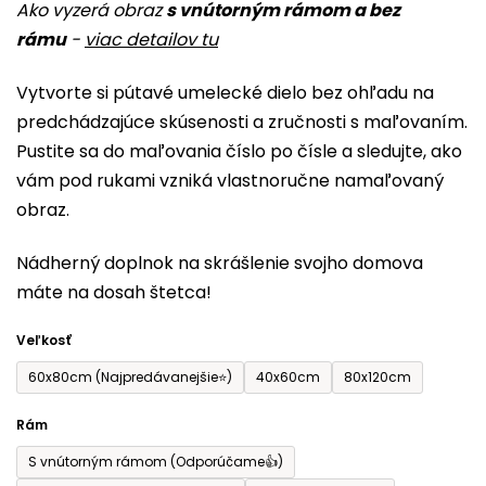
Ako vyzerá obraz
s vnútorným rámom a bez
produktu
rámu
-
viac detailov tu
je
0,0
Vytvorte si pútavé umelecké dielo bez ohľadu na
z
predchádzajúce skúsenosti a zručnosti s maľovaním.
5
Pustite sa do maľovania číslo po čísle a sledujte, ako
hviezdičiek.
vám pod rukami vzniká vlastnoručne namaľovaný
obraz.
Nádherný doplnok na skrášlenie svojho domova
máte na dosah štetca!
Veľkosť
60x80cm (Najpredávanejšie⭐)
40x60cm
80x120cm
Rám
S vnútorným rámom (Odporúčame👍)