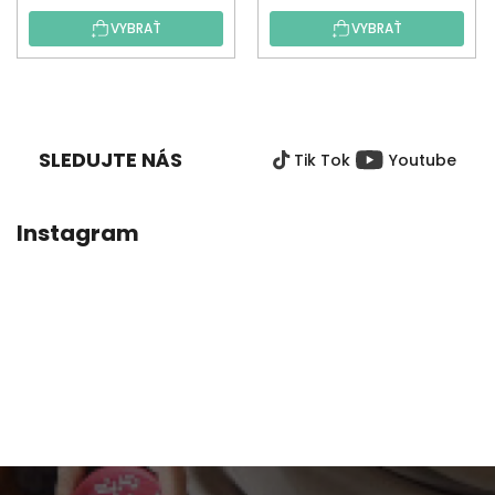
VYBRAŤ
VYBRAŤ
Z
Á
P
SLEDUJTE NÁS
Tik Tok
Youtube
Ä
T
I
Instagram
E