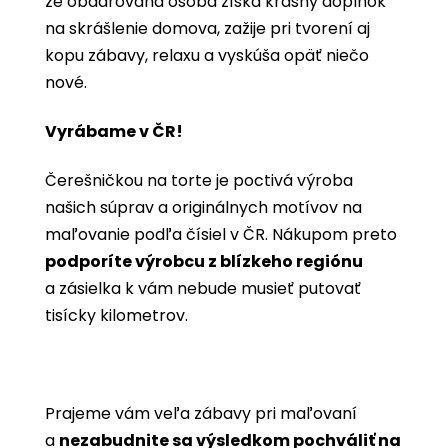
že obdarovaná osoba získa krásny doplnok
na skrášlenie domova, zažije pri tvorení aj
kopu zábavy, relaxu a vyskúša opäť niečo
nové.
Vyrábame v ČR!
Čerešničkou na torte je poctivá výroba
našich súprav a originálnych motívov na
maľovanie podľa čísiel v ČR. Nákupom preto
podporíte výrobcu z blízkeho regiónu
a zásielka k vám nebude musieť putovať
tisícky kilometrov.
Prajeme vám veľa zábavy pri maľovaní
a
nezabudnite sa výsledkom pochváliť na